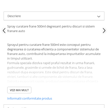
Ornamente Toba Auto
Parasolare Auto
Descriere
Plasa elastica & Organizator Auto
Spray curatare frane 500ml degresant pentru discuri si sistem
Prelate Auto
franare auto
Scrumiere Auto
Stergatoare Parbriz
Sprayul pentru curatare frane 500ml este conceput pentru
degresarea si curatarea eficienta a componentelor sistemului de
Suport Auto Ochelari
franare auto, contribuind la indepartarea impuritatilor acumulate
Suporti Numar Inmatriculare
in timpul utilizarii.
Formula speciala dizolva rapid praful rezultat in urma franarii,
Suporti Pahar Auto
gudroanele, grasimile si urmele de lichid de frana, fara a lasa
reziduuri dupa evaporare. Este ideal pentru discuri de frana,
Suporti Telefon Auto
etrieri, tamburi si alte componente ale sistemului de franare.
Tetiera Auto
Datorita evaporarii rapide, produsul permite curatarea eficienta
fara demontarea componentelor, economisind timp in
COVORASE AUTO
operatiunile de intretinere auto.
VEZI MAI MULT
Covorase AUDI
Beneficii:
Informatii conformitate produs
Covorase BMW
Curata si degreseaza sistemul de franare
Indeparteaza praful de frana si grasimile