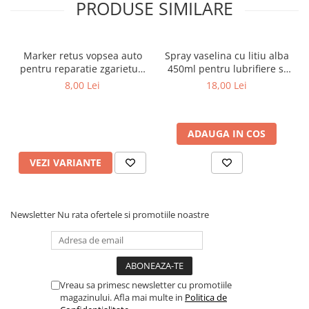
PRODUSE SIMILARE
Covorase MINI
Covorase NISSAN
Marker retus vopsea auto
Spray vaselina cu litiu alba
Covorase OPEL
pentru reparatie zgarieturi
450ml pentru lubrifiere si
Covorase PEUGEOT
caroserie
protectie metal
8,00 Lei
18,00 Lei
Covorase PORSCHE
Covorase RENAULT
ADAUGA IN COS
Covorase SEAT
VEZI VARIANTE
Covorase SKODA
Covorase SsangYong
Covorase SUZUKI
Newsletter
Nu rata ofertele si promotiile noastre
Covorase TOYOTA
Covorase VOLKSWAGEN
Covorase VOLVO
Vreau sa primesc newsletter cu promotiile
Tavite Portbagaj
magazinului. Afla mai multe in
Politica de