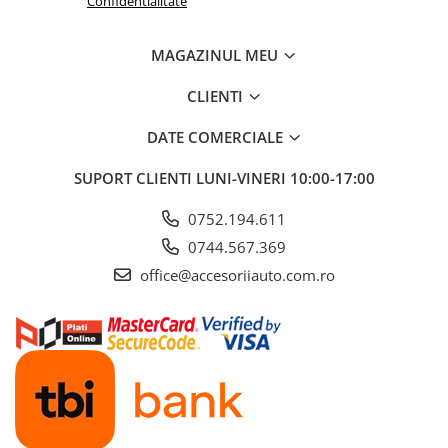
Confidentialitate
ELECTRICE AUTO
Adaptoare Bricheta Auto
MAGAZINUL MEU
Antene Auto
Banda izolatoare
CLIENTI
Borne Baterie
DATE COMERCIALE
Bricheta Auto
SUPORT CLIENTI
LUNI-VINERI 10:00-17:00
Cabluri Alimentare Date Telefon
Cabluri de Pornire
0752.194.611
0744.567.369
Claxoane Auto
office@accesoriiauto.com.ro
Incarcatoare Auto
Invertor Auto
Papuci / Conectori Electrici
Redresoare Auto
Roboti Pornire Auto
Sigurante Auto