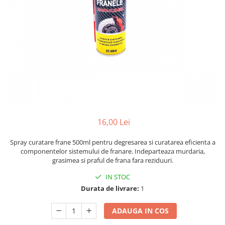
Bare Portbagaj
Brelocuri Auto Metalice Chei
Capace Prezoane
Carcase Chei Auto
Carcasa cheie Audi
Carcasa cheie Bmw
Carcasa cheie Dacia
Carcasa Cheie Fiat
Carcasa Cheie Ford
16,00 Lei
Carcasa Cheie Hyundai
Carcasa Cheie Mercedes Benz
Spray curatare frane 500ml pentru degresarea si curatarea eficienta a
componentelor sistemului de franare. Indeparteaza murdaria,
Carcasa Cheie Opel
grasimea si praful de frana fara reziduuri.
Carcasa Cheie Peugeot
IN STOC
Carcasa Cheie Renault
Durata de livrare:
1
Carcasa Cheie Skoda
Carcasa Cheie Toyota
ADAUGA IN COS
Carcasa Cheie Volkswagen