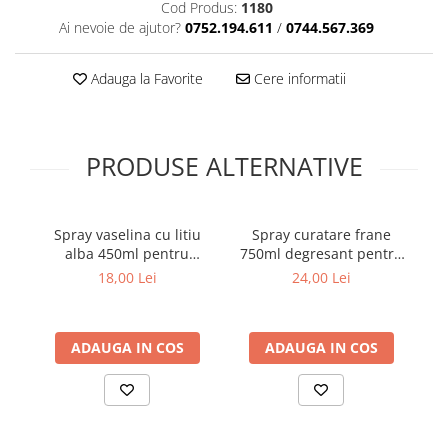
Cod Produs:
1180
Cotiere Auto
Ai nevoie de ajutor?
0752.194.611
/
0744.567.369
Folie Geamuri
Huse Volan Auto
Adauga la Favorite
Cere informatii
Huse Volan cu Ac si Ata
Huse Volan din Piele Ecologica
PRODUSE ALTERNATIVE
Huse Volan din Piele Ecologica cu
Silicon
Huse Volan Piele Naturala
Huse Volan Silicon
Spray vaselina cu litiu
Spray curatare frane
S
alba 450ml pentru
750ml degresant pentru
Nuca Volan
lubrifiere si protectie
discuri si sistem franare
18,00 Lei
24,00 Lei
Odorizante Auto
metal
auto
Oglinda Retrovizoare
Ornamente Auto
ADAUGA IN COS
ADAUGA IN COS
Ornamente Pedale Auto
Ornamente Protectie Portiera
Ornamente Schimbator Viteza