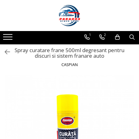
Toate Produsele
ACCESORII AUTO
1
2
Abtibild / Sticker Auto
Spray curatare frane 500ml degresant pentru
Baby on Board
discuri si sistem franare auto
Diverse modele
CASPIAN
Limitare de viteza
RO; EU
Semn incepator
Accesorii Camping
Accesorii Curatare Auto
Accesorii Sezon Rece
Accesorii Siguranta Auto
Banda Reflectorizanta