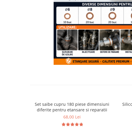
Bare Portbagaj
Brelocuri Auto Metalice Chei
Capace Prezoane
Carcase Chei Auto
Carcasa cheie Audi
Carcasa cheie Bmw
Carcasa cheie Dacia
Carcasa Cheie Fiat
Carcasa Cheie Ford
Distribuie
Carcasa Cheie Hyundai
pe
Facebook
Carcasa Cheie Mercedes Benz
Carcasa Cheie Opel
Carcasa Cheie Peugeot
Set saibe cupru 180 piese dimensiuni
Sili
Carcasa Cheie Renault
diferite pentru etansare si reparatii
Carcasa Cheie Skoda
68,00 Lei
Carcasa Cheie Toyota
Carcasa Cheie Volkswagen