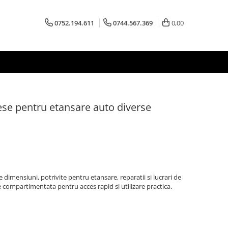
0752.194.611
0744.567.369
0,00
ese pentru etansare auto diverse
e dimensiuni, potrivite pentru etansare, reparatii si lucrari de
e compartimentata pentru acces rapid si utilizare practica.