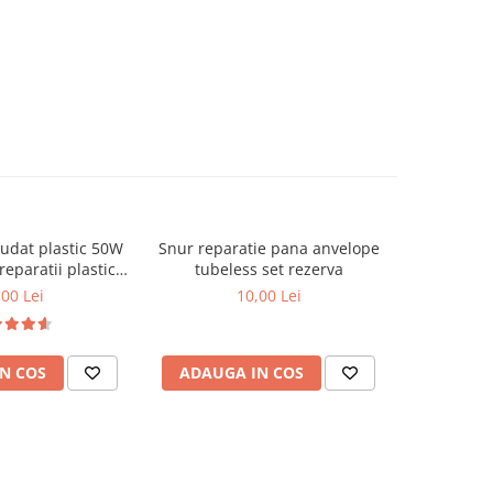
i sudat plastic 50W
Snur reparatie pana anvelope
Capse pent
reparatii plastice
tubeless set rezerva
si reparat 
ara auto
,00 Lei
10,00 Lei
N COS
ADAUGA IN COS
ADAUG