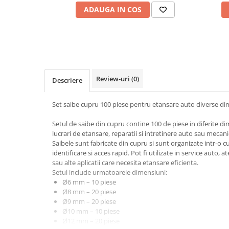
Cotiere Auto
ADAUGA IN COS
Folie Geamuri
Huse Volan Auto
Huse Volan cu Ac si Ata
Huse Volan din Piele Ecologica
Review-uri
(0)
Descriere
Huse Volan din Piele Ecologica cu
Silicon
Set saibe cupru 100 piese pentru etansare auto diverse di
Huse Volan Piele Naturala
Huse Volan Silicon
Setul de saibe din cupru contine 100 de piese in diferite di
Nuca Volan
lucrari de etansare, reparatii si intretinere auto sau mecani
Saibele sunt fabricate din cupru si sunt organizate intr-o
Odorizante Auto
identificare si acces rapid. Pot fi utilizate in service auto, at
Oglinda Retrovizoare
sau alte aplicatii care necesita etansare eficienta.
Setul include urmatoarele dimensiuni:
Ornamente Auto
Ø6 mm – 10 piese
Ø8 mm – 20 piese
Ornamente Pedale Auto
Ø9 mm – 20 piese
Ornamente Protectie Portiera
Ø10 mm – 10 piese
Ø12 mm – 20 piese
Ornamente Schimbator Viteza