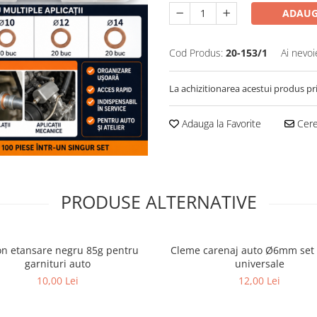
ADAUG
Cod Produs:
20-153/1
Ai nevoi
La achizitionarea acestui produs pr
Adauga la Favorite
Cere 
PRODUSE ALTERNATIVE
con etansare negru 85g pentru
Cleme carenaj auto Ø6mm set
garnituri auto
universale
10,00 Lei
12,00 Lei