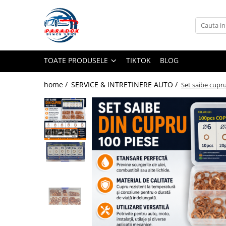
Toate Produsele
ACCESORII AUTO
TOATE PRODUSELE
TIKTOK
BLOG
Abtibild / Sticker Auto
Baby on Board
home /
SERVICE & INTRETINERE AUTO /
Set saibe cupr
Diverse modele
Limitare de viteza
RO; EU
Semn incepator
Accesorii Camping
Accesorii Curatare Auto
Accesorii Sezon Rece
Accesorii Siguranta Auto
Banda Reflectorizanta