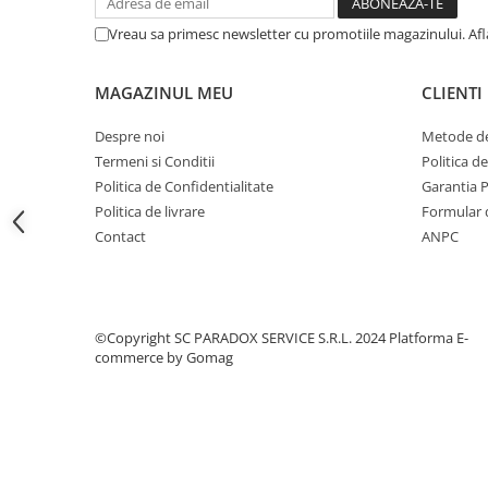
Covorase CHEVROLET
Vreau sa primesc newsletter cu promotiile magazinului. Af
Covorase CITROEN
Covorase DACIA
MAGAZINUL MEU
CLIENTI
Covorase DS
Despre noi
Metode de
Covorase FIAT
Termeni si Conditii
Politica d
Covorase FORD
Politica de Confidentialitate
Garantia 
Covorase HONDA
Politica de livrare
Formular 
Contact
ANPC
Covorase HYUNDAI
Covorase ISUZU
Covorase IVECO
©Copyright SC PARADOX SERVICE S.R.L. 2024
Platforma E-
Covorase KIA
commerce by Gomag
Covorase MAN
Covorase MAZDA
Covorase MERCEDES
Covorase MG