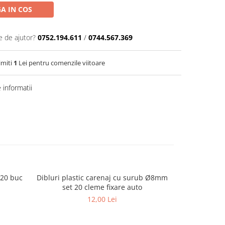
A IN COS
e de ajutor?
0752.194.611
/
0744.567.369
imiti
1
Lei pentru comenzile viitoare
informatii
 20 buc
Dibluri plastic carenaj cu surub Ø8mm
Cleme caren
set 20 cleme fixare auto
12,00 Lei