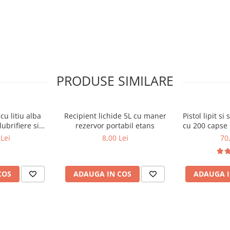
PRODUSE SIMILARE
, atelier sau lucrari de
cu litiu alba
Recipient lichide 5L cu maner
Pistol lipit s
ubrifiere si
rezervor portabil etans
cu 200 capse 
e metal
si b
Lei
8,00 Lei
70
COS
ADAUGA IN COS
ADAUGA I