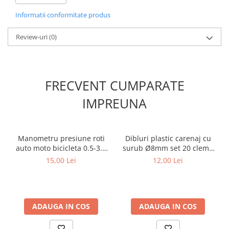
sisteme de fixare.
Informatii conformitate produs
Beneficii:
Demontare fara deteriorarea tapiteriei
Review-uri
(0)
Nu zgarie elementele vopsite
Fabricate din nailon intarit rezistent
Diferite forme pentru acces usor
Potrivite pentru clipsuri si panouri usi
Utilizare simpla si eficienta
FRECVENT CUMPARATE
Set complet cu 11 piese
Utilizare recomandata:
IMPREUNA
Tapiterie auto
Panouri usi
Ornamente interioare
Manometru presiune roti
Dibluri plastic carenaj cu
Benzi decorative
auto moto bicicleta 0.5-3.9
surub Ø8mm set 20 cleme
Clipsuri si cleme auto
Bar
fixare auto
15,00 Lei
12,00 Lei
Montaj accesorii
Reparatii si detailing auto
Caracteristici:
Tip produs: set extractoare tapiterie auto
ADAUGA IN COS
ADAUGA IN COS
Numar piese: 11
Material: nailon intarit
Utilizare: demontare tapiterie si ornamente