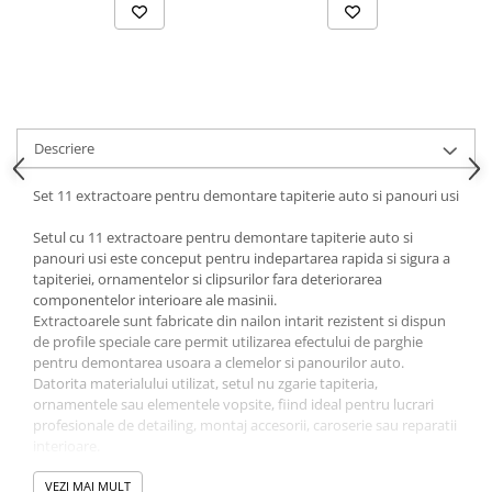
Parasolare Auto
Plasa elastica & Organizator Auto
Prelate Auto
Scrumiere Auto
Descriere
Stergatoare Parbriz
Suport Auto Ochelari
Set 11 extractoare pentru demontare tapiterie auto si panouri usi
Suporti Numar Inmatriculare
Setul cu 11 extractoare pentru demontare tapiterie auto si
Suporti Pahar Auto
panouri usi este conceput pentru indepartarea rapida si sigura a
tapiteriei, ornamentelor si clipsurilor fara deteriorarea
Suporti Telefon Auto
componentelor interioare ale masinii.
Extractoarele sunt fabricate din nailon intarit rezistent si dispun
Tetiera Auto
de profile speciale care permit utilizarea efectului de parghie
pentru demontarea usoara a clemelor si panourilor auto.
Datorita materialului utilizat, setul nu zgarie tapiteria,
ornamentele sau elementele vopsite, fiind ideal pentru lucrari
profesionale de detailing, montaj accesorii, caroserie sau reparatii
interioare.
Setul include 11 unelte diferite pentru acces facil in diverse zone
ale vehiculului si compatibilitate cu multiple tipuri de clipsuri si
VEZI MAI MULT