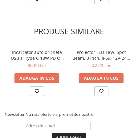
Compatibilitate: utilizare universala auto
Seturile pentru demontarea tapiteriei auto sunt foarte apreciate
deoarece permit indepartarea clipsurilor si ornamentelor fara
deteriorarea interiorului masinii, fiind utile atat pentru service-uri
auto, cat si pentru utilizare personala.
PRODUSE SIMILARE
Pretul afisat este per set.
Incarcator auto bricheta
Proiector LED 18W, Spot
USB si Type C 18W PD QC
Beam, 3 inch, IP69, 12V-24V,
incarcare rapida 12V 24V
6500K
30,00 Lei
42,00 Lei
ADAUGA IN COS
ADAUGA IN COS
Newsletter
Nu rata ofertele si promotiile noastre