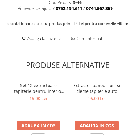
Covorase SUZUKI
Cod Produs:
9-46
Folie Geamuri
Ai nevoie de ajutor?
0752.194.611
/
0744.567.369
Covorase TOYOTA
Huse Volan Auto
Covorase VOLKSWAGEN
Huse Volan cu Ac si Ata
La achizitionarea acestui produs primiti
1
Lei pentru comenzile viitoare
Huse Volan din Piele Ecologica
Covorase VOLVO
Huse Volan din Piele Ecologica cu
Adauga la Favorite
Cere informatii
Tavite Portbagaj
Silicon
Huse Volan Piele Naturala
Huse Volan Silicon
PRODUSE ALTERNATIVE
Nuca Volan
Odorizante Auto
Oglinda Retrovizoare
Set 12 extractoare
Extractor panouri usi si
Set
tapiterie pentru interior
cleme tapiterie auto
Ornamente Auto
auto demontare cleme si
15,00 Lei
16,00 Lei
ornamente
Ornamente Pedale Auto
Ornamente Protectie Portiera
Ornamente Schimbator Viteza
ADAUGA IN COS
ADAUGA IN COS
Ornamente Toba Auto