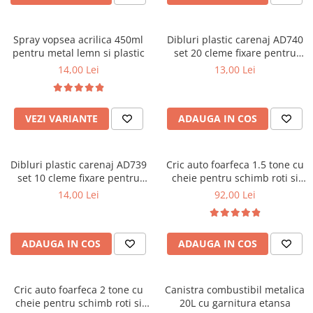
Lampi BEC SPATE
Spray-uri / Solutii / Uleiuri de
Covorase KIA
Roboti Pornire Auto
Capace Prezoane
Lampi GABARIT
ungere
Covorase MAN
Sigurante Auto
Lampi NR. INMATRICULARE
Spray vopsea acrilica 450ml
Dibluri plastic carenaj AD740
Carcase Chei Auto
pentru metal lemn si plastic
set 20 cleme fixare pentru
Lampi PLAFON
Covorase MAZDA
Ventilator Auto
Carcasa cheie Audi
tapiterie si interior auto
14,00 Lei
13,00 Lei
Lampi Logo PORTIERE
Covorase MERCEDES
Carcasa cheie Bmw
Lampi JANTE
Carcasa cheie Dacia
Covorase MG
Dispersoare Capac Lampa
Carcasa Cheie Fiat
VEZI VARIANTE
ADAUGA IN COS
Covorase MINI
Lanterne
Carcasa Cheie Ford
Covorase NISSAN
Lumini Ambientale Auto
Carcasa Cheie Hyundai
Dibluri plastic carenaj AD739
Cric auto foarfeca 1.5 tone cu
Covorase OPEL
Carcasa Cheie Mercedes Benz
Lumini de zi, DRL
set 10 cleme fixare pentru
cheie pentru schimb roti si
Covorase PEUGEOT
Carcasa Cheie Opel
tapiterie si interior auto
ridicare masina
Proiectoare Auto
14,00 Lei
92,00 Lei
Carcasa Cheie Peugeot
Covorase PORSCHE
Carcasa Cheie Renault
Covorase RENAULT
ADAUGA IN COS
ADAUGA IN COS
Carcasa Cheie Skoda
Covorase SEAT
Carcasa Cheie Toyota
Covorase SKODA
Carcasa Cheie Volkswagen
Cric auto foarfeca 2 tone cu
Canistra combustibil metalica
Covorase SsangYong
Cotiere Auto
cheie pentru schimb roti si
20L cu garnitura etansa