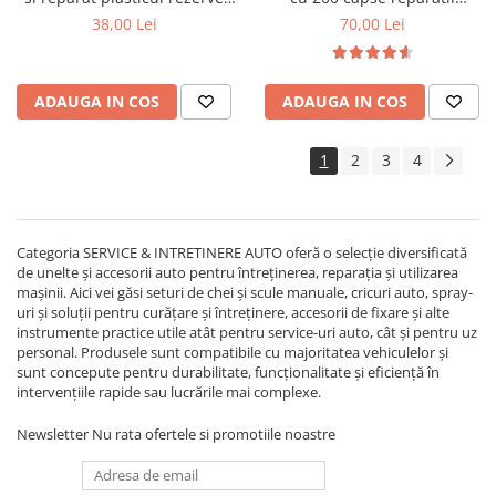
600 buc
plastice si bara auto
38,00 Lei
70,00 Lei
ADAUGA IN COS
ADAUGA IN COS
1
2
3
4
Categoria
SERVICE & INTRETINERE AUTO oferă o selecție diversificată
de unelte și accesorii auto pentru întreținerea, reparația și utilizarea
mașinii. Aici vei găsi seturi de chei și scule manuale, cricuri auto, spray-
uri și soluții pentru curățare și întreținere, accesorii de fixare și alte
instrumente practice utile atât pentru service-uri auto, cât și pentru uz
personal. Produsele sunt compatibile cu majoritatea vehiculelor și
sunt concepute pentru durabilitate, funcționalitate și eficiență în
intervențiile rapide sau lucrările mai complexe.
Newsletter
Nu rata ofertele si promotiile noastre