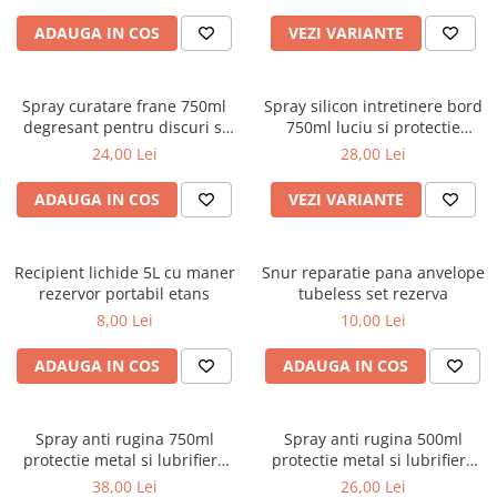
Parasolare Auto
ADAUGA IN COS
VEZI VARIANTE
Plasa elastica & Organizator Auto
Prelate Auto
Spray curatare frane 750ml
Spray silicon intretinere bord
Scrumiere Auto
degresant pentru discuri si
750ml luciu si protectie
sistem franare auto
interior auto
24,00 Lei
28,00 Lei
Stergatoare Parbriz
Suport Auto Ochelari
ADAUGA IN COS
VEZI VARIANTE
Suporti Numar Inmatriculare
Suporti Pahar Auto
Recipient lichide 5L cu maner
Snur reparatie pana anvelope
rezervor portabil etans
tubeless set rezerva
Suporti Telefon Auto
8,00 Lei
10,00 Lei
Tetiera Auto
ADAUGA IN COS
ADAUGA IN COS
Spray anti rugina 750ml
Spray anti rugina 500ml
protectie metal si lubrifiere
protectie metal si lubrifiere
mecanisme auto
mecanisme auto
38,00 Lei
26,00 Lei