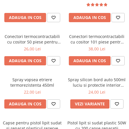
ADAUGA IN COS
ADAUGA IN COS
Conectori termocontractabili
Conectori termocontractabili
cu cositor 50 piese pentru
cu cositor 101 piese pentru
lipire si etansare fire auto
lipire si etansare fire auto
26,00 Lei
38,00 Lei
ADAUGA IN COS
ADAUGA IN COS
Spray vopsea etriere
Spray silicon bord auto 500ml
termorezistenta 450ml
luciu si protectie interior
Prevent
22,00 Lei
24,00 Lei
ADAUGA IN COS
VEZI VARIANTE
Capse pentru pistol lipit sudat
Pistol lipit si sudat plastic 50W
si reparat plasticul rezerve
cu 200 capse reparatii