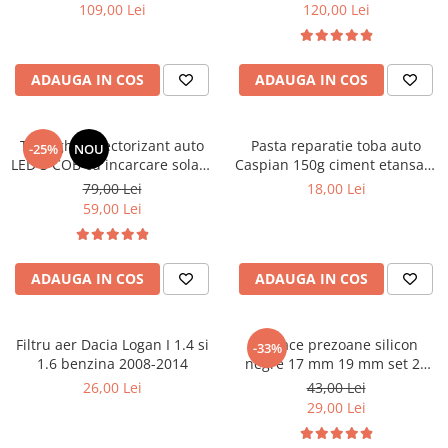
ridicare masina
Covorase SUZUKI
109,00 Lei
120,00 Lei
Folie Geamuri
Covorase TOYOTA
Huse Volan Auto
Covorase VOLKSWAGEN
Huse Volan cu Ac si Ata
ADAUGA IN COS
ADAUGA IN COS
Huse Volan din Piele Ecologica
Covorase VOLVO
Huse Volan din Piele Ecologica cu
Tavite Portbagaj
Silicon
Triunghi reflectorizant auto
Pasta reparatie toba auto
-25%
NOU
LED 3 COB cu incarcare solara
Caspian 150g ciment etansare
Huse Volan Piele Naturala
USB
esapament
79,00 Lei
18,00 Lei
Huse Volan Silicon
59,00 Lei
Nuca Volan
Odorizante Auto
ADAUGA IN COS
ADAUGA IN COS
Oglinda Retrovizoare
Ornamente Auto
Ornamente Pedale Auto
Filtru aer Dacia Logan I 1.4 si
Capace prezoane silicon
-33%
1.6 benzina 2008-2014
negre 17 mm 19 mm set 20
Ornamente Protectie Portiera
buc
26,00 Lei
43,00 Lei
Ornamente Schimbator Viteza
29,00 Lei
Ornamente Toba Auto