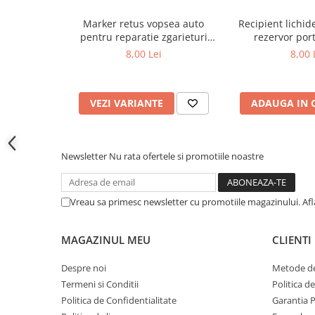
Covorase CHEVROLET
Marker retus vopsea auto
Recipient lichi
Covorase CITROEN
pentru reparatie zgarieturi
rezervor por
Covorase DACIA
caroserie
8,00 Lei
8,00 
Covorase DS
Covorase FIAT
VEZI VARIANTE
ADAUGA IN 
Covorase FORD
Covorase HONDA
Covorase HYUNDAI
Newsletter
Nu rata ofertele si promotiile noastre
Covorase ISUZU
Covorase IVECO
Vreau sa primesc newsletter cu promotiile magazinului. Af
Covorase KIA
MAGAZINUL MEU
CLIENTI
Covorase MAN
Covorase MAZDA
Despre noi
Metode de
Termeni si Conditii
Politica d
Covorase MERCEDES
Politica de Confidentialitate
Garantia 
Covorase MG