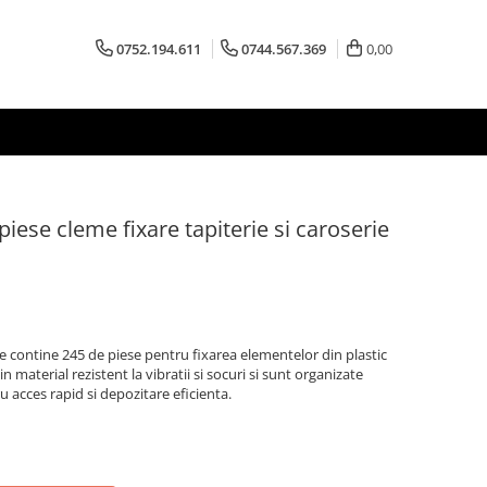
0752.194.611
0744.567.369
0,00
piese cleme fixare tapiterie si caroserie
ce contine 245 de piese pentru fixarea elementelor din plastic
n material rezistent la vibratii si socuri si sunt organizate
 acces rapid si depozitare eficienta.