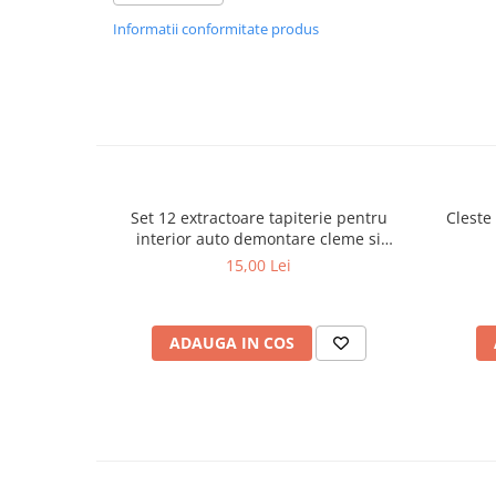
alte componente auto cu prindere prin clipsuri
Ornamente Toba Auto
Informatii conformitate produs
Cutia compartimentata ajuta la pastrarea organizata a pies
modelului necesar.
Parasolare Auto
Caracteristici principale:
Plasa elastica & Organizator Auto
Compatibilitate Ford
Set 245 piese
Prelate Auto
Cleme pentru fixare elemente plastic
Material rezistent la vibratii si socuri
Scrumiere Auto
Cutie compartimentata pentru organizare
Stergatoare Parbriz
Utilizare practica si acces rapid la piese
Set 12 extractoare tapiterie pentru
Cleste
Specificatii:
Suport Auto Ochelari
interior auto demontare cleme si
Tip produs: clipsuri auto fixare
ornamente
Suporti Numar Inmatriculare
15,00 Lei
Compatibilitate: Ford
Numar piese: 245
Suporti Pahar Auto
Material: plastic rezistent
Organizare: cutie compartimentata
Suporti Telefon Auto
ADAUGA IN COS
Utilizare: fixare elemente auto
Tetiera Auto
Pachetul contine:
245 clipsuri auto fixare
COVORASE AUTO
Cutie depozitare cu separatoare
Covorase AUDI
Pretul afisat este per set.
Covorase BMW