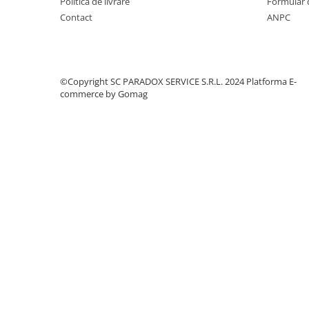
Politica de livrare
Formular 
Covorase MINI
Contact
ANPC
Covorase NISSAN
Covorase OPEL
Covorase PEUGEOT
©Copyright SC PARADOX SERVICE S.R.L. 2024
Platforma E-
commerce by Gomag
Covorase PORSCHE
Covorase RENAULT
Covorase SEAT
Covorase SKODA
Covorase SsangYong
Covorase SUZUKI
Covorase TOYOTA
Covorase VOLKSWAGEN
Covorase VOLVO
Tavite Portbagaj