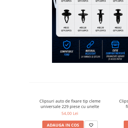
Bare Portbagaj
Brelocuri Auto Metalice Chei
Capace Prezoane
Carcase Chei Auto
Carcasa cheie Audi
Carcasa cheie Bmw
Carcasa cheie Dacia
Carcasa Cheie Fiat
Carcasa Cheie Ford
Distribuie
Carcasa Cheie Hyundai
pe
Facebook
Carcasa Cheie Mercedes Benz
Carcasa Cheie Opel
Carcasa Cheie Peugeot
Clipsuri auto de fixare tip cleme
Clip
Carcasa Cheie Renault
universale 229 piese cu unelte
f
Carcasa Cheie Skoda
54,00 Lei
Carcasa Cheie Toyota
Carcasa Cheie Volkswagen
ADAUGA IN COS