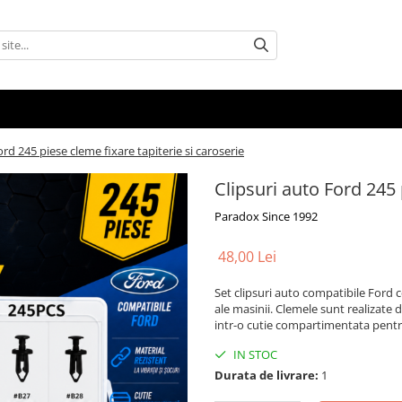
ord 245 piese cleme fixare tapiterie si caroserie
Clipsuri auto Ford 245 
Paradox Since 1992
48,00 Lei
Set clipsuri auto compatibile Ford 
ale masinii. Clemele sunt realizate di
intr-o cutie compartimentata pentru
IN STOC
Durata de livrare:
1