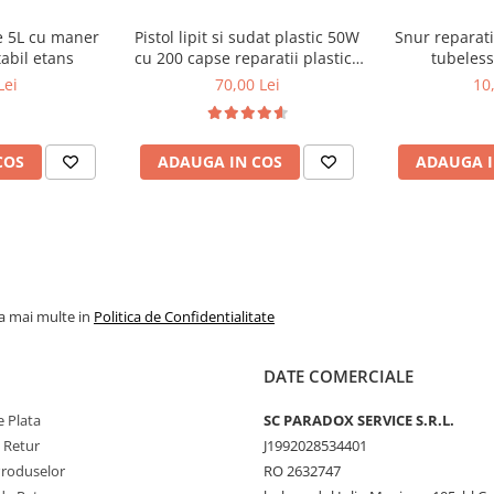
de 5L cu maner
Pistol lipit si sudat plastic 50W
Snur reparat
tabil etans
cu 200 capse reparatii plastice
tubeless
si bara auto
Lei
70,00 Lei
10
COS
ADAUGA IN COS
ADAUGA I
la mai multe in
Politica de Confidentialitate
DATE COMERCIALE
 Plata
SC PARADOX SERVICE S.R.L.
e Retur
J1992028534401
Produselor
RO 2632747