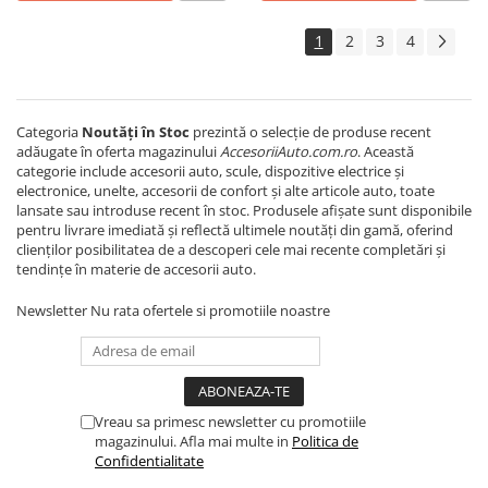
Covorase MINI
1
2
3
4
Covorase NISSAN
Covorase OPEL
Covorase PEUGEOT
Categoria
Noutăți în Stoc
prezintă o selecție de produse recent
adăugate în oferta magazinului
AccesoriiAuto.com.ro
. Această
Covorase PORSCHE
categorie include accesorii auto, scule, dispozitive electrice și
Covorase RENAULT
electronice, unelte, accesorii de confort și alte articole auto, toate
lansate sau introduse recent în stoc. Produsele afișate sunt disponibile
Covorase SEAT
pentru livrare imediată și reflectă ultimele noutăți din gamă, oferind
clienților posibilitatea de a descoperi cele mai recente completări și
Covorase SKODA
tendințe în materie de accesorii auto.
Covorase SsangYong
Newsletter
Nu rata ofertele si promotiile noastre
Covorase SUZUKI
Covorase TOYOTA
Covorase VOLKSWAGEN
Vreau sa primesc newsletter cu promotiile
Covorase VOLVO
magazinului. Afla mai multe in
Politica de
Tavite Portbagaj
Confidentialitate