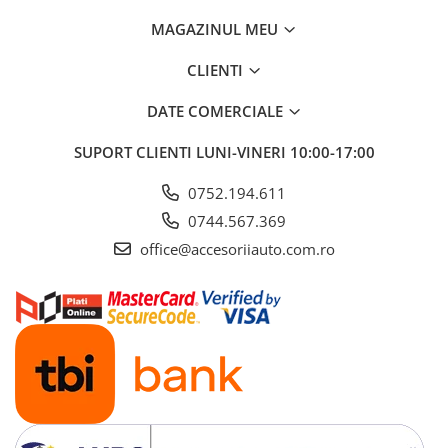
ELECTRICE AUTO
MAGAZINUL MEU
Adaptoare Bricheta Auto
Antene Auto
CLIENTI
Banda izolatoare
DATE COMERCIALE
Borne Baterie
SUPORT CLIENTI
LUNI-VINERI 10:00-17:00
Bricheta Auto
Cabluri Alimentare Date Telefon
0752.194.611
Cabluri de Pornire
0744.567.369
office@accesoriiauto.com.ro
Claxoane Auto
Incarcatoare Auto
Invertor Auto
Papuci / Conectori Electrici
Redresoare Auto
Roboti Pornire Auto
Sigurante Auto