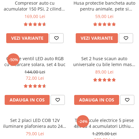
Compresor auto cu
Husa protectie bancheta auto
Cotiere Auto
acumulator 150 PSI, 2 cilindri,
pentru animale, pete si
Folie Geamuri
portabil
murdarie 132x50 cm
169,00 Lei
59,00 Lei
Huse Volan Auto
Huse Volan cu Ac si Ata
VEZI VARIANTE
VEZI VARIANTE
Huse Volan din Piele Ecologica
Huse Volan din Piele Ecologica cu
Silicon
Capace ventil LED auto RGB
Set 2 huse scaun auto
-50%
Huse Volan Piele Naturala
cu incarcare solara, set 4 buc
universale cu bile lemn masaj
128x40 cm
144,00 Lei
89,00 Lei
Huse Volan Silicon
72,00 Lei
Nuca Volan
Odorizante Auto
Oglinda Retrovizoare
ADAUGA IN COS
ADAUGA IN COS
Ornamente Auto
Ornamente Pedale Auto
Set 2 placi LED COB 12V
Trusa scule electrice 5 piese
-24%
iluminare plafoniera auto 24.7
48V cu 4 acumulatori Lithium
Ornamente Protectie Portiera
cm
6.0Ah
79,00 Lei
1.299,00 Lei
Ornamente Schimbator Viteza