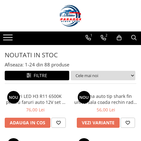
Toate Produsele
ACCESORII AUTO
1
2
Abtibild / Sticker Auto
Baby on Board
NOUTATI IN STOC
Diverse modele
Afiseaza:
1-
24
din
88
produse
Limitare de viteza
FILTRE
RO; EU
Semn incepator
Accesorii Camping
Becuri LED H3 R11 6500K
Antena auto tip shark fin
NOU
NOU
pentru faruri auto 12V set 2
universala coada rechin radio
Accesorii Curatare Auto
bucati
AM FM montaj rapid
76,00 Lei
56,00 Lei
Accesorii Sezon Rece
Accesorii Siguranta Auto
ADAUGA IN COS
VEZI VARIANTE
Banda Reflectorizanta