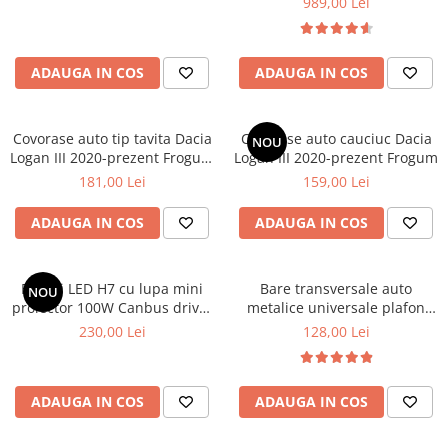
989,00 Lei
Ornamente Toba Auto
Parasolare Auto
ADAUGA IN COS
ADAUGA IN COS
Plasa elastica & Organizator Auto
Prelate Auto
Covorase auto tip tavita Dacia
Covorase auto cauciuc Dacia
NOU
Scrumiere Auto
Logan III 2020-prezent Frogum
Logan III 2020-prezent Frogum
No.77
Stergatoare Parbriz
181,00 Lei
159,00 Lei
Suport Auto Ochelari
ADAUGA IN COS
ADAUGA IN COS
Suporti Numar Inmatriculare
Suporti Pahar Auto
Becuri LED H7 cu lupa mini
Bare transversale auto
NOU
Suporti Telefon Auto
proiector 100W Canbus driver
metalice universale plafon
extern 12-24V
120 cm set 2 buc
230,00 Lei
128,00 Lei
Tetiera Auto
COVORASE AUTO
Covorase AUDI
ADAUGA IN COS
ADAUGA IN COS
Covorase BMW