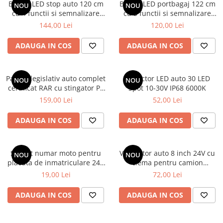
Bare Portbagaj
Banda LED stop auto 120 cm
Banda LED portbagaj 122 cm
NOU
NOU
cu 4 functii si semnalizare
cu 5 functii si semnalizare
Brelocuri Auto Metalice Chei
dinamica 12V
dinamica 12V
144,00 Lei
120,00 Lei
Capace Prezoane
ADAUGA IN COS
ADAUGA IN COS
Carcase Chei Auto
Carcasa cheie Audi
Carcasa cheie Bmw
Pachet legislativ auto complet
Proiector LED auto 30 LED
NOU
NOU
certificat RAR cu stingator P1
Spot 10-30V IP68 6000K
Carcasa cheie Dacia
1kg si trusa DIN13164
159,00 Lei
52,00 Lei
Carcasa Cheie Fiat
Carcasa Cheie Ford
ADAUGA IN COS
ADAUGA IN COS
Carcasa Cheie Hyundai
Carcasa Cheie Mercedes Benz
Carcasa Cheie Opel
Suport numar moto pentru
Ventilator auto 8 inch 24V cu
NOU
NOU
placuta de inmatriculare 245
clema pentru camion
Carcasa Cheie Peugeot
x 135 mm universal
autocamion si utilaje
19,00 Lei
72,00 Lei
Carcasa Cheie Renault
Carcasa Cheie Skoda
ADAUGA IN COS
ADAUGA IN COS
Carcasa Cheie Toyota
Carcasa Cheie Volkswagen