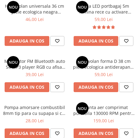
Covorase CHEVROLET
Husa volan universala 36 cm
Banda LED portbagaj 5m
NOU
NOU
Covorase CITROEN
piele ecologica neagra
lumina rece cu activare
perforata
automata 12V
46,00 Lei
59,00 Lei
Covorase DACIA
Covorase DS
Covorase FIAT
ADAUGA IN COS
ADAUGA IN COS
Covorase FORD
Covorase HONDA
Modulator FM Bluetooth auto
Husa volan forma D 38 cm
NOU
NOU
S4 MP3 player RGB cu afisaj
piele ecologica antiderapanta
Covorase HYUNDAI
digital 12-24V USB handsfree
pentru volan sport
39,00 Lei
59,00 Lei
Covorase ISUZU
Covorase IVECO
ADAUGA IN COS
ADAUGA IN COS
Covorase KIA
Covorase MAN
Pompa amorsare combustibil
Suflanta aer comprimat
NOU
8mm tip para cu supapa si cot
portabila 130000 RPM pentru
Covorase MAZDA
90°
curatare PC, laptop si auto
28,00 Lei
159,00 Lei
Covorase MERCEDES
ADAUGA IN COS
ADAUGA IN COS
Covorase MG