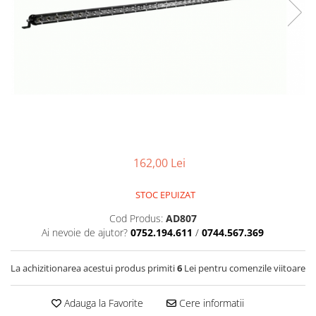
Bare Portbagaj
Brelocuri Auto Metalice Chei
Capace Prezoane
Carcase Chei Auto
Carcasa cheie Audi
Carcasa cheie Bmw
Carcasa cheie Dacia
Carcasa Cheie Fiat
162,00 Lei
Carcasa Cheie Ford
Carcasa Cheie Hyundai
STOC EPUIZAT
Carcasa Cheie Mercedes Benz
Carcasa Cheie Opel
Cod Produs:
AD807
Ai nevoie de ajutor?
0752.194.611
/
0744.567.369
Carcasa Cheie Peugeot
Carcasa Cheie Renault
La achizitionarea acestui produs primiti
6
Lei pentru comenzile viitoare
Carcasa Cheie Skoda
Carcasa Cheie Toyota
Adauga la Favorite
Cere informatii
Carcasa Cheie Volkswagen