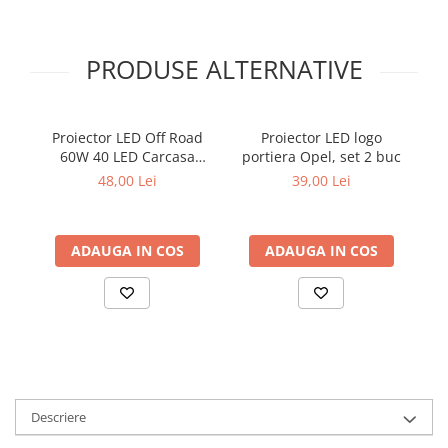
Cotiere Auto
Folie Geamuri
PRODUSE ALTERNATIVE
Huse Volan Auto
Huse Volan cu Ac si Ata
Huse Volan din Piele Ecologica
Proiector LED Off Road
Proiector LED logo
Pr
60W 40 LED Carcasa
portiera Opel, set 2 buc
An
Huse Volan din Piele Ecologica cu
Aluminiu 12-24V
48,00 Lei
39,00 Lei
Silicon
Huse Volan Piele Naturala
Huse Volan Silicon
ADAUGA IN COS
ADAUGA IN COS
Nuca Volan
Odorizante Auto
Oglinda Retrovizoare
Ornamente Auto
Ornamente Pedale Auto
Ornamente Protectie Portiera
Descriere
Ornamente Schimbator Viteza