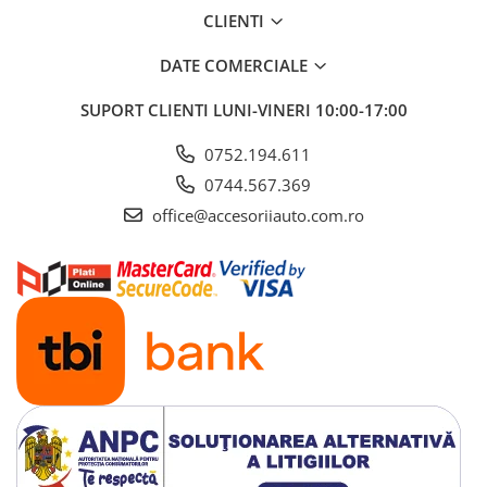
ELECTRICE AUTO
CLIENTI
Adaptoare Bricheta Auto
DATE COMERCIALE
Antene Auto
Banda izolatoare
SUPORT CLIENTI
LUNI-VINERI 10:00-17:00
Borne Baterie
0752.194.611
Bricheta Auto
0744.567.369
Cabluri Alimentare Date Telefon
office@accesoriiauto.com.ro
Cabluri de Pornire
Claxoane Auto
Incarcatoare Auto
Invertor Auto
Papuci / Conectori Electrici
Redresoare Auto
Roboti Pornire Auto
Sigurante Auto