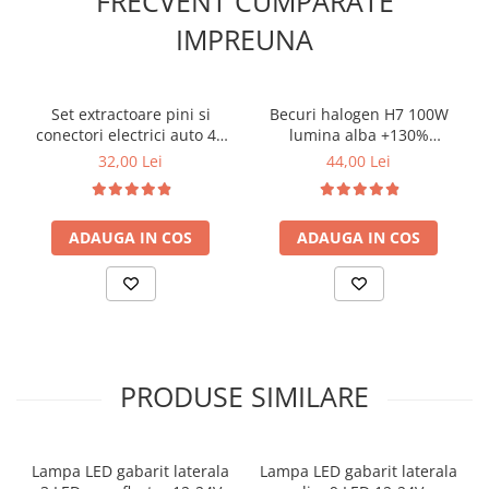
FRECVENT CUMPARATE
Lungime: 127 cm.
Covorase CHEVROLET
Latime: 4,5 cm.
IMPREUNA
Covorase CITROEN
Pachetul include un proiector si sistemul de prindere.
Pretul afisat este per bucata.
Covorase DACIA
Covorase DS
Set extractoare pini si
Becuri halogen H7 100W
conectori electrici auto 41
lumina alba +130%
Covorase FIAT
piese
intensitate set 2 buc
32,00 Lei
44,00 Lei
Covorase FORD
Covorase HONDA
ADAUGA IN COS
ADAUGA IN COS
Covorase HYUNDAI
Covorase ISUZU
Covorase IVECO
Covorase KIA
Covorase MAN
PRODUSE SIMILARE
Covorase MAZDA
Covorase MERCEDES
Lampa LED gabarit laterala
Lampa LED gabarit laterala
Covorase MG