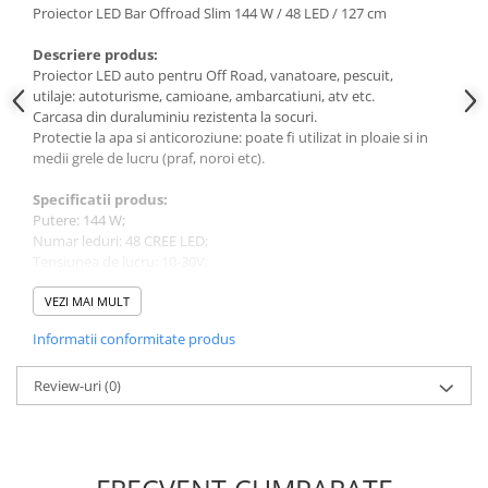
Proiector LED Bar Offroad Slim 144 W / 48 LED / 127 cm
Ornamente Toba Auto
Descriere produs:
Parasolare Auto
Proiector LED auto pentru Off Road, vanatoare, pescuit,
Plasa elastica & Organizator Auto
utilaje: autoturisme, camioane, ambarcatiuni, atv etc.
Carcasa din duraluminiu rezistenta la socuri.
Prelate Auto
Protectie la apa si anticoroziune: poate fi utilizat in ploaie si in
medii grele de lucru (praf, noroi etc).
Scrumiere Auto
Stergatoare Parbriz
Specificatii produs:
Putere: 144 W;
Suport Auto Ochelari
Numar leduri: 48 CREE LED;
Suporti Numar Inmatriculare
Tensiunea de lucru: 10-30V;
Clasa protectie: IP 67;
Suporti Pahar Auto
Temperatura culoare lumina: 6000K;
VEZI MAI MULT
Material: Aluminiu;
Suporti Telefon Auto
Informatii conformitate produs
Culoare corp: Negru;
Tetiera Auto
Material lentila: Policarbonat (rezistenta mare la socuri mecanice
si termorezistenta);
Review-uri
(0)
COVORASE AUTO
Bracketi montaj: Duraluminiu;
Covorase AUDI
Unghi lumina: Combo Beam (flood beam 60° pe laterale si spot
beam 12° pe centru pentru utilizare atat pentru distanta cat si
Covorase BMW
pentru aproape).