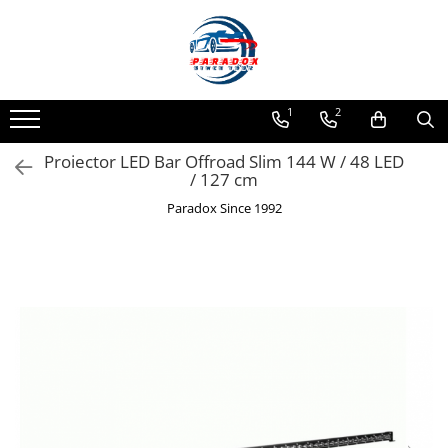
Toate Produsele
ACCESORII AUTO
1
2
Abtibild / Sticker Auto
Proiector LED Bar Offroad Slim 144 W / 48 LED
Baby on Board
/ 127 cm
Diverse modele
Paradox Since 1992
Limitare de viteza
RO; EU
Semn incepator
Accesorii Camping
Accesorii Curatare Auto
Accesorii Sezon Rece
Accesorii Siguranta Auto
Banda Reflectorizanta