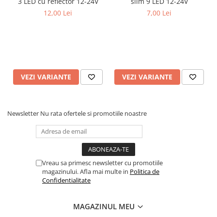
3 LED cu reflector 12-24V
slim 9 LED 12-24V
Covorase MINI
12,00 Lei
7,00 Lei
Covorase NISSAN
Covorase OPEL
Covorase PEUGEOT
Covorase PORSCHE
VEZI VARIANTE
VEZI VARIANTE
Covorase RENAULT
Covorase SEAT
Newsletter
Nu rata ofertele si promotiile noastre
Covorase SKODA
Covorase SsangYong
Covorase SUZUKI
Covorase TOYOTA
Vreau sa primesc newsletter cu promotiile
magazinului. Afla mai multe in
Politica de
Covorase VOLKSWAGEN
Confidentialitate
Covorase VOLVO
Tavite Portbagaj
MAGAZINUL MEU