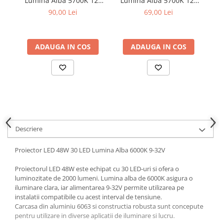
Lumina Alba 5700K 12-
Lumina Alba 5700K 12-
LE
Parasolare Auto
24V
24V
90,00 Lei
69,00 Lei
Plasa elastica & Organizator Auto
Prelate Auto
ADAUGA IN COS
ADAUGA IN COS
Scrumiere Auto
Stergatoare Parbriz
Suport Auto Ochelari
Suporti Numar Inmatriculare
Suporti Pahar Auto
Descriere
Suporti Telefon Auto
Tetiera Auto
Proiector LED 48W 30 LED Lumina Alba 6000K 9-32V
Proiectorul LED 48W este echipat cu 30 LED-uri si ofera o
luminozitate de 2000 lumeni. Lumina alba de 6000K asigura o
iluminare clara, iar alimentarea 9-32V permite utilizarea pe
instalatii compatibile cu acest interval de tensiune.
Carcasa din aluminiu 6063 si constructia robusta sunt concepute
pentru utilizare in diverse aplicatii de iluminare si lucru.