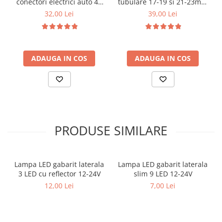
conectori electrici auto 41
tubulare 17-19 si 21-23mm
Poate fi utilizat pentru
piese
+ lanterna LED cadou
32,00 Lei
39,00 Lei
Iluminat pentru vehicule off-road
Iluminat pentru barca si iaht
Iluminat de lucru
Iluminare suplimentara pentru camion si autobuz
ADAUGA IN COS
ADAUGA IN COS
Iluminat de lucru pentru masini agricole
Iluminat de lucru pentru masini de constructii
Continut pachet
1 x Proiector LED 48W
Kit montaj inclus
Pretul afisat este per bucata.
PRODUSE SIMILARE
Lampa LED gabarit laterala
Lampa LED gabarit laterala
3 LED cu reflector 12-24V
slim 9 LED 12-24V
12,00 Lei
7,00 Lei