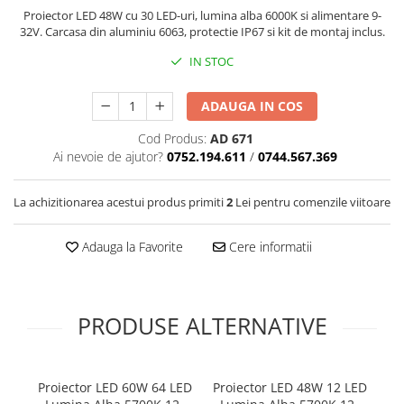
Covorase SUZUKI
Folie Geamuri
Proiector LED 48W cu 30 LED-uri, lumina alba 6000K si alimentare 9-
32V. Carcasa din aluminiu 6063, protectie IP67 si kit de montaj inclus.
Covorase TOYOTA
Huse Volan Auto
IN STOC
Covorase VOLKSWAGEN
Huse Volan cu Ac si Ata
Huse Volan din Piele Ecologica
Covorase VOLVO
ADAUGA IN COS
Huse Volan din Piele Ecologica cu
Tavite Portbagaj
Silicon
Cod Produs:
AD 671
Huse Volan Piele Naturala
Ai nevoie de ajutor?
0752.194.611
/
0744.567.369
Huse Volan Silicon
Nuca Volan
La achizitionarea acestui produs primiti
2
Lei pentru comenzile viitoare
Odorizante Auto
Adauga la Favorite
Cere informatii
Oglinda Retrovizoare
Ornamente Auto
Ornamente Pedale Auto
PRODUSE ALTERNATIVE
Ornamente Protectie Portiera
Ornamente Schimbator Viteza
Proiector LED 60W 64 LED
Proiector LED 48W 12 LED
Ornamente Toba Auto