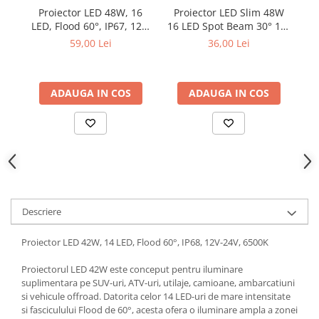
Parasolare Auto
Proiector LED 48W, 16
Proiector LED Slim 48W
P
LED, Flood 60°, IP67, 12V,
16 LED Spot Beam 30° 10-
Plasa elastica & Organizator Auto
6000K
30V
59,00 Lei
36,00 Lei
Prelate Auto
Scrumiere Auto
ADAUGA IN COS
ADAUGA IN COS
Stergatoare Parbriz
Suport Auto Ochelari
Suporti Numar Inmatriculare
Suporti Pahar Auto
Suporti Telefon Auto
Tetiera Auto
Descriere
Proiector LED 42W, 14 LED, Flood 60°, IP68, 12V-24V, 6500K
Proiectorul LED 42W este conceput pentru iluminare
suplimentara pe SUV-uri, ATV-uri, utilaje, camioane, ambarcatiuni
si vehicule offroad. Datorita celor 14 LED-uri de mare intensitate
si fasciculului Flood de 60°, acesta ofera o iluminare ampla a zonei