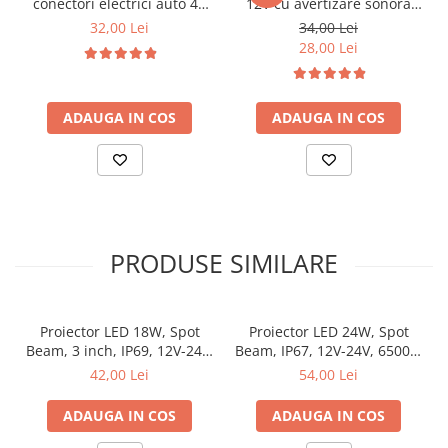
conectori electrici auto 41
12V cu avertizare sonora
Poate fi utilizat pe:
piese
BEEP Plug and Play
32,00 Lei
34,00 Lei
SUV
28,00 Lei
ATV
UTV
autoturisme
camioane
ADAUGA IN COS
ADAUGA IN COS
utilaje agricole
utilaje de constructii
ambarcatiuni
vehicule offroad
Caracteristici tehnice
Putere: 42W
Numar LED-uri: 14 x 3W
PRODUSE SIMILARE
Flux luminos: 1080 lumeni
Temperatura culoare: 6500K
Tip fascicul: Flood 60°
Proiector LED 18W, Spot
Tensiune alimentare: 12V-24V
Proiector LED 24W, Spot
Beam, 3 inch, IP69, 12V-24V,
Clasa protectie: IP68
Beam, IP67, 12V-24V, 6500K,
Material carcasa: aliaj aluminiu
6500K
5 inch
42,00 Lei
54,00 Lei
Material lentila: policarbonat
Culoare carcasa: negru
ADAUGA IN COS
ADAUGA IN COS
Suport montaj: otel inoxidabil
Temperatura functionare: -45°C pana la +85°C