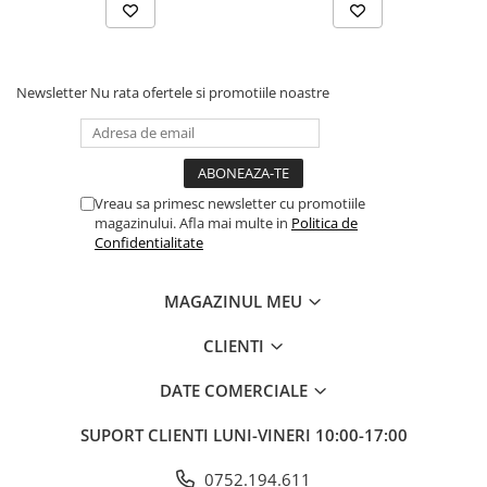
Durata de viata: aproximativ 30.000 ore
Dimensiuni: 110 x 110 x 28 mm
Continut pachet
1 x Proiector LED
Newsletter
Nu rata ofertele si promotiile noastre
Sistem de prindere inclus
Avantaje
14 LED-uri de mare intensitate
iluminare ampla cu fascicul Flood 60°
Vreau sa primesc newsletter cu promotiile
compatibil cu instalatii 12V si 24V
magazinului. Afla mai multe in
Politica de
protectie IP68 impotriva apei si prafului
Confidentialitate
carcasa robusta din aliaj de aluminiu
suport de montaj din otel inoxidabil
durata de viata de aproximativ 30.000 ore
MAGAZINUL MEU
Pretul afisat este pentru o bucata.
CLIENTI
DATE COMERCIALE
SUPORT CLIENTI
LUNI-VINERI 10:00-17:00
0752.194.611