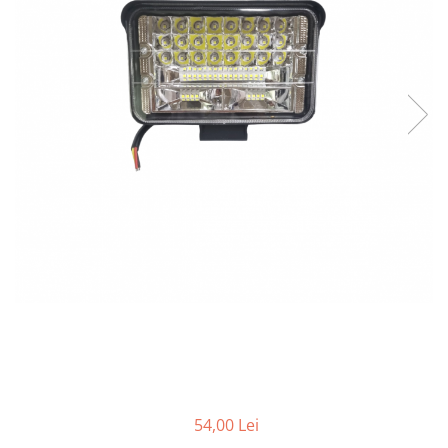
Bare Portbagaj
Brelocuri Auto Metalice Chei
Capace Prezoane
Carcase Chei Auto
Carcasa cheie Audi
Carcasa cheie Bmw
Carcasa cheie Dacia
Carcasa Cheie Fiat
Carcasa Cheie Ford
Carcasa Cheie Hyundai
Carcasa Cheie Mercedes Benz
Carcasa Cheie Opel
Carcasa Cheie Peugeot
Carcasa Cheie Renault
Carcasa Cheie Skoda
Carcasa Cheie Toyota
54,00 Lei
Carcasa Cheie Volkswagen