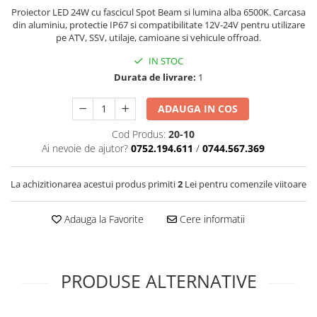
Cotiere Auto
Proiector LED 24W cu fascicul Spot Beam si lumina alba 6500K. Carcasa
din aluminiu, protectie IP67 si compatibilitate 12V-24V pentru utilizare
Folie Geamuri
pe ATV, SSV, utilaje, camioane si vehicule offroad.
Huse Volan Auto
IN STOC
Huse Volan cu Ac si Ata
Durata de livrare:
1
Huse Volan din Piele Ecologica
ADAUGA IN COS
Huse Volan din Piele Ecologica cu
Silicon
Cod Produs:
20-10
Huse Volan Piele Naturala
Ai nevoie de ajutor?
0752.194.611
/
0744.567.369
Huse Volan Silicon
Nuca Volan
La achizitionarea acestui produs primiti
2
Lei pentru comenzile viitoare
Odorizante Auto
Adauga la Favorite
Cere informatii
Oglinda Retrovizoare
Ornamente Auto
Ornamente Pedale Auto
PRODUSE ALTERNATIVE
Ornamente Protectie Portiera
Ornamente Schimbator Viteza