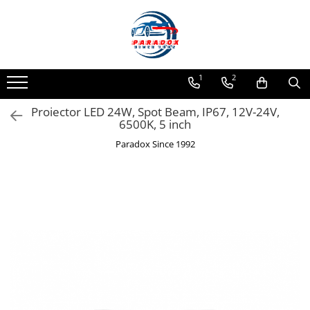
Toate Produsele
ACCESORII AUTO
1
2
Abtibild / Sticker Auto
Proiector LED 24W, Spot Beam, IP67, 12V-24V,
Baby on Board
6500K, 5 inch
Diverse modele
Paradox Since 1992
Limitare de viteza
RO; EU
Semn incepator
Accesorii Camping
Accesorii Curatare Auto
Accesorii Sezon Rece
Accesorii Siguranta Auto
Banda Reflectorizanta