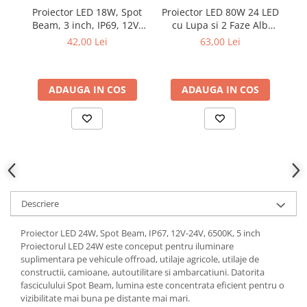
Proiector LED 18W, Spot
Proiector LED 80W 24 LED
Pr
Ornamente Toba Auto
Beam, 3 inch, IP69, 12V-
cu Lupa si 2 Faze Alb
c
Parasolare Auto
24V, 6500K
Galben 10-30V cu Suport
42,00 Lei
63,00 Lei
Magnetic Cadou
Plasa elastica & Organizator Auto
Prelate Auto
ADAUGA IN COS
ADAUGA IN COS
Scrumiere Auto
Stergatoare Parbriz
Suport Auto Ochelari
Suporti Numar Inmatriculare
Suporti Pahar Auto
Descriere
Suporti Telefon Auto
Tetiera Auto
Proiector LED 24W, Spot Beam, IP67, 12V-24V, 6500K, 5 inch
Proiectorul LED 24W este conceput pentru iluminare
COVORASE AUTO
suplimentara pe vehicule offroad, utilaje agricole, utilaje de
Covorase AUDI
constructii, camioane, autoutilitare si ambarcatiuni. Datorita
fasciculului Spot Beam, lumina este concentrata eficient pentru o
Covorase BMW
vizibilitate mai buna pe distante mai mari.