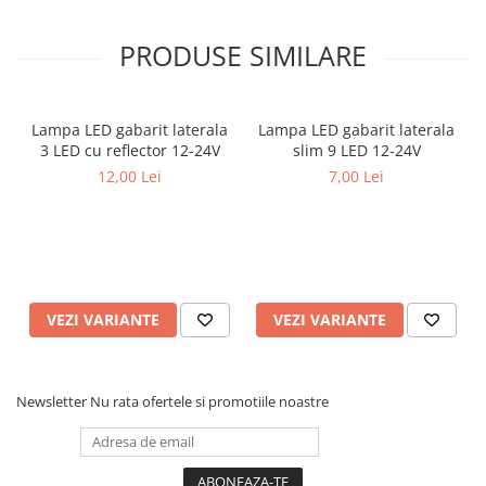
alimentare: 12V
Covorase MINI
tip LED: 2835 SMD
culoare lumina DRL: alb rece
PRODUSE SIMILARE
Covorase NISSAN
culoare semnalizare: galben
protectie: IP65
Covorase OPEL
montaj: autoadeziv
Covorase PEUGEOT
flexibilitate: da
Lampa LED gabarit laterala
Lampa LED gabarit laterala
posibilitate ajustare lungime: da
3 LED cu reflector 12-24V
slim 9 LED 12-24V
Covorase PORSCHE
12,00 Lei
7,00 Lei
Covorase RENAULT
Continut pachet
Covorase SEAT
2 x benzi LED DRL cu semnalizare secventiala 60 cm
Covorase SKODA
Pretul afisat este pentru un set.
Covorase SsangYong
VEZI VARIANTE
VEZI VARIANTE
Covorase SUZUKI
Covorase TOYOTA
Covorase VOLKSWAGEN
Newsletter
Nu rata ofertele si promotiile noastre
Covorase VOLVO
Tavite Portbagaj