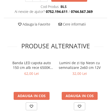
Cotiere Auto
Cod Produs:
BLS
Folie Geamuri
Ai nevoie de ajutor?
0752.194.611
/
0744.567.369
Huse Volan Auto
Adauga la Favorite
Cere informatii
Huse Volan cu Ac si Ata
Huse Volan din Piele Ecologica
Huse Volan din Piele Ecologica cu
PRODUSE ALTERNATIVE
Silicon
Huse Volan Piele Naturala
Huse Volan Silicon
Banda LED capota auto
Lumini de zi tip Neon cu
Nuca Volan
150 cm alb rece 6500K
semnalizare 2x60 cm 12V
Odorizante Auto
12V
62,00 Lei
32,00 Lei
Oglinda Retrovizoare
Ornamente Auto
Ornamente Pedale Auto
ADAUGA IN COS
ADAUGA IN COS
Ornamente Protectie Portiera
Ornamente Schimbator Viteza