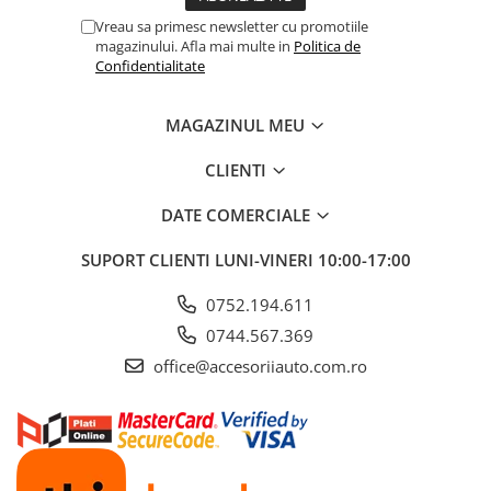
ELECTRICE AUTO
Vreau sa primesc newsletter cu promotiile
Adaptoare Bricheta Auto
magazinului. Afla mai multe in
Politica de
Confidentialitate
Antene Auto
Banda izolatoare
MAGAZINUL MEU
Borne Baterie
CLIENTI
Bricheta Auto
Cabluri Alimentare Date Telefon
DATE COMERCIALE
Cabluri de Pornire
SUPORT CLIENTI
LUNI-VINERI 10:00-17:00
Claxoane Auto
0752.194.611
Incarcatoare Auto
0744.567.369
Invertor Auto
office@accesoriiauto.com.ro
Papuci / Conectori Electrici
Redresoare Auto
Roboti Pornire Auto
Sigurante Auto