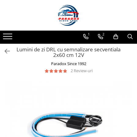
Toate Produsele
ACCESORII AUTO
1
2
Abtibild / Sticker Auto
Lumini de zi DRL cu semnalizare secventiala
Baby on Board
2x60 cm 12V
Diverse modele
Paradox Since 1992
Limitare de viteza
2 Review-uri
RO; EU
Semn incepator
Accesorii Camping
Accesorii Curatare Auto
Accesorii Sezon Rece
Accesorii Siguranta Auto
Banda Reflectorizanta