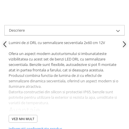
Ornamente Toba Auto
Parasolare Auto
Plasa elastica & Organizator Auto
Descriere
Prelate Auto
Scrumiere Auto
Lumini de zi DRL cu semnalizare secventiala 2x60 cm 12V
Stergatoare Parbriz
Ofera un aspect modern autoturismului si imbunatateste
vizibilitatea cu acest set de benzi LED DRL cu semnalizare
Suport Auto Ochelari
secventiala. Benzile sunt flexibile, autoadezive si pot fi montate
Suporti Numar Inmatriculare
atat in partea frontala a farului, cat si deasupra acestuia.
Produsul combina functia de lumina de zi cu efectul de
Suporti Pahar Auto
semnalizare dinamica secventiala, oferind un aspect modern si o
iluminare atractiva.
Suporti Telefon Auto
Datorita constructiei din silicon si protectiei IP65, benzile sunt
Tetiera Auto
potrivite pentru utilizare la exterior si rezista la apa, umiditate si
variatii de temperatura.
COVORASE AUTO
Avantaje
Covorase AUDI
✔ functie DRL cu lumina alb rece
VEZI MAI MULT
Covorase BMW
✔ semnalizare secventiala dinamica
✔ montaj autoadeziv
Informatii conformitate produs