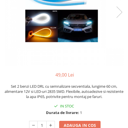
Bare Portbagaj
Brelocuri Auto Metalice Chei
Capace Prezoane
Carcase Chei Auto
Carcasa cheie Audi
Carcasa cheie Bmw
Carcasa cheie Dacia
Carcasa Cheie Fiat
Carcasa Cheie Ford
Carcasa Cheie Hyundai
49,00 Lei
Carcasa Cheie Mercedes Benz
Set 2 benzi LED DRL cu semnalizare secventiala, lungime 60 cm,
Carcasa Cheie Opel
alimentare 12V si LED-uri 2835 SMD. Flexibile, autoadezive si rezistente
Carcasa Cheie Peugeot
la apa IP65, potrivite pentru montaj pe faruri.
Carcasa Cheie Renault
IN STOC
Carcasa Cheie Skoda
Durata de livrare:
1
Carcasa Cheie Toyota
Carcasa Cheie Volkswagen
ADAUGA IN COS