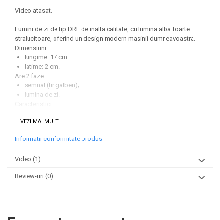
Video atasat.
Lumini de zi de tip DRL de inalta calitate, cu lumina alba foarte
stralucitoare, oferind un design modern masinii dumneavoastra.
Dimensiuni:
lungime: 17 cm
latime: 2 cm.
Are 2 faze:
semnal (fir galben);
lumina de zi.
Caracteristici:
Tensiune 12V;
VEZI MAI MULT
6 Led uri
Culoare luminoasă 6000K;
Informatii conformitate produs
Setul contine elementele de fixare;
Ușor de instalat;
Video
(1)
Rezistenta la apa: IP67.
Review-uri
(0)
Setul contine 2 module lumini de zi cu DRL.
Pretul afisat este per set.