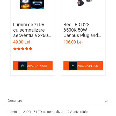
Ornamente Toba Auto
Parasolare Auto
Plasa elastica & Organizator
Lumini de zi DRL
Bec LED D2S
B
Auto
cu semnalizare
6500K 50W
secventiala 2x60
Canbus Plug and
1
Prelate Auto
cm 12V
Play inlocuire
2
49,00 Lei
106,00 Lei
6
xenon
p
Scrumiere Auto
Stergatoare Parbriz
Suport Auto Ochelari
ADAUGA IN COS
ADAUGA IN COS
Suporti Numar Inmatriculare
Suporti Pahar Auto
Suporti Telefon Auto
Tetiera Auto
Descriere
Lumini de zi DRL 6 LED cu semnalizare 12V universale