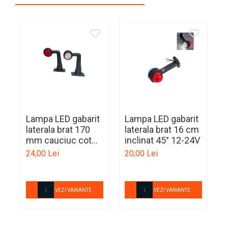
Ornamente Schimbator Viteza
Ornamente Toba Auto
Parasolare Auto
Plasa elastica & Organizator
Auto
Prelate Auto
Scrumiere Auto
Lampa LED gabarit
Lampa LED gabarit
L
Stergatoare Parbriz
laterala brat 170
laterala brat 16 cm
l
mm cauciuc cot
inclinat 45° 12-24V
L
Suport Auto Ochelari
90° 10-30V
24,00 Lei
20,00 Lei
1
Suporti Numar Inmatriculare
Suporti Pahar Auto
VEZI VARIANTE
VEZI VARIANTE
Suporti Telefon Auto
Tetiera Auto
COVORASE AUTO