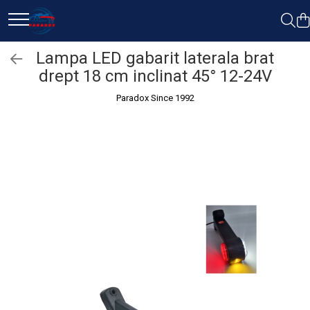
Toate Produsele
Lampa LED gabarit laterala brat
drept 18 cm inclinat 45° 12-24V
ACCESORII AUTO
Abtibild / Sticker Auto
Paradox Since 1992
Baby on Board
Diverse modele
Limitare de viteza
RO; EU
Semn incepator
Accesorii Camping
Accesorii Curatare Auto
Accesorii Sezon Rece
Accesorii Siguranta Auto
Banda Reflectorizanta