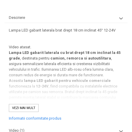
Covorase AUDI
Covorase BMW
Descriere
Covorase CHEVROLET
Lampa LED gabarit laterala brat drept 18 cm inclinat 45° 12-24V
Covorase CITROEN
Covorase DACIA
Video atasat.
Lampa LED gabarit laterala cu brat drept 18 cm inclinat la 45
Covorase DS
grade
, destinata pentru
camion, remorca si autoutilitara
,
asigura semnalizare laterala eficienta si cresterea vizibilitatii
Covorase FIAT
vehiculului in trafic. Iluminarea LED alb-rosu ofera lumina clara,
Covorase FORD
consum redus de energie si durata mare de functionare.
Aceasta
lampa LED gabarit pentru vehicule comerciale
Covorase HONDA
functioneaza la
12-24V
, fiind compatibila cu instalatiile electrice
utilizate pe camion sau remorca. Bratul drept inclinat la 45 grade
Covorase HYUNDAI
permite montaj lateral stabil si contribuie la marcarea conturului
vehiculului, imbunatatind siguranta in trafic.
Covorase ISUZU
VEZI MAI MULT
Constructia rezistenta si carcasa complet etansa fac ca aceasta
Covorase IVECO
lampa LED gabarit camion remorca
sa fie potrivita pentru
Informatii conformitate produs
utilizare in conditii meteo dificile si exploatare intensa.
Covorase KIA
Video
(1)