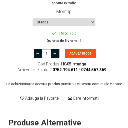
Carcasa Cheie Volkswagen
sporita in trafic.
Cotiere Auto
Montaj
:
Folie Geamuri
Huse Volan Auto
IN STOC
Huse Volan cu Ac si Ata
Durata de livrare:
1
Huse Volan din Piele Ecologica
Huse Volan din Piele Ecologica cu
ADAUGA IN COS
Silicon
Cod Produs:
HG05-stanga
Huse Volan Piele Naturala
Ai nevoie de ajutor?
0752.194.611
/
0744.567.369
Huse Volan Silicon
Nuca Volan
La achizitionarea acestui produs primiti
1
Lei pentru comenzile viitoare
Odorizante Auto
Oglinda Retrovizoare
Adauga la Favorite
Cere informatii
Ornamente Auto
Ornamente Pedale Auto
Produse Alternative
Ornamente Protectie Portiera