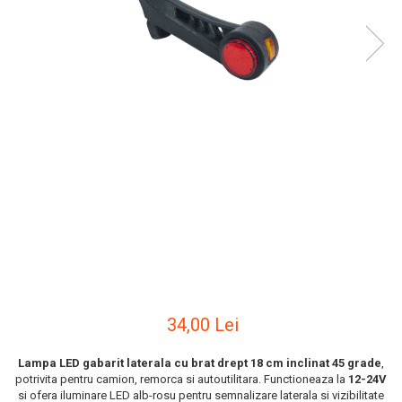
Bare Portbagaj
Brelocuri Auto Metalice Chei
Capace Prezoane
Carcase Chei Auto
Carcasa cheie Audi
Carcasa cheie Bmw
Carcasa cheie Dacia
Carcasa Cheie Fiat
Carcasa Cheie Ford
Carcasa Cheie Hyundai
Carcasa Cheie Mercedes Benz
Carcasa Cheie Opel
Carcasa Cheie Peugeot
34,00 Lei
Carcasa Cheie Renault
Lampa LED gabarit laterala cu brat drept 18 cm inclinat 45 grade
,
Carcasa Cheie Skoda
potrivita pentru camion, remorca si autoutilitara. Functioneaza la
12-24V
Carcasa Cheie Toyota
si ofera iluminare LED alb-rosu pentru semnalizare laterala si vizibilitate