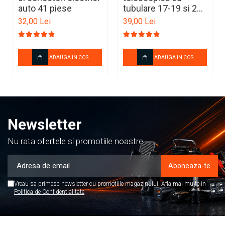
auto 41 piese
tubulare 17-19 si 21-
Covorase TOYOTA
23mm + lanterna
32,00 Lei
39,00 Lei
Covorase VOLKSWAGEN
LED cadou
Covorase VOLVO
Tavite Portbagaj
ADAUGA IN COS
ADAUGA IN COS
ELECTRICE AUTO
Adaptoare Bricheta Auto
Antene Auto
Newsletter
Banda izolatoare
Borne Baterie
Nu rata ofertele si promotiile noastre
Bricheta Auto
Cabluri Alimentare Date
Telefon
Vreau sa primesc newsletter cu promotiile magazinului. Afla mai multe in
Politica de Confidentialitate
Cabluri de Pornire
Claxoane Auto