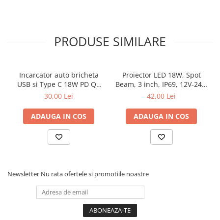
PRODUSE SIMILARE
Incarcator auto bricheta
Proiector LED 18W, Spot
USB si Type C 18W PD QC
Beam, 3 inch, IP69, 12V-24V,
incarcare rapida 12V 24V
6500K
30,00 Lei
42,00 Lei
ADAUGA IN COS
ADAUGA IN COS
Newsletter
Nu rata ofertele si promotiile noastre