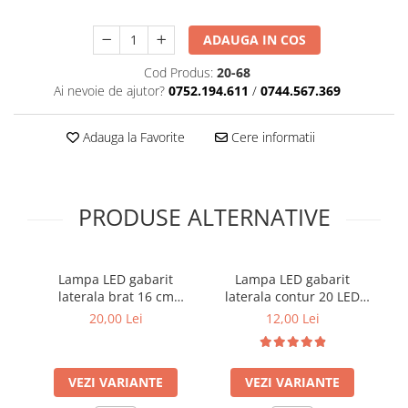
Covorase SUZUKI
Folie Geamuri
Covorase TOYOTA
Huse Volan Auto
ADAUGA IN COS
Covorase VOLKSWAGEN
Huse Volan cu Ac si Ata
Cod Produs:
20-68
Huse Volan din Piele Ecologica
Ai nevoie de ajutor?
0752.194.611
/
0744.567.369
Covorase VOLVO
Huse Volan din Piele Ecologica cu
Tavite Portbagaj
Silicon
Adauga la Favorite
Cere informatii
Huse Volan Piele Naturala
Huse Volan Silicon
Nuca Volan
PRODUSE ALTERNATIVE
Odorizante Auto
Oglinda Retrovizoare
Lampa LED gabarit
Lampa LED gabarit
Ornamente Auto
laterala brat 16 cm
laterala contur 20 LED
la
Ornamente Pedale Auto
inclinat 45° 12-24V
efect neon 12-24V
20,00 Lei
12,00 Lei
Ornamente Protectie Portiera
Ornamente Schimbator Viteza
VEZI VARIANTE
VEZI VARIANTE
Ornamente Toba Auto