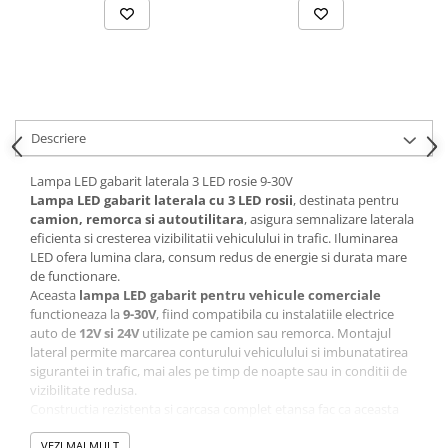
Parasolare Auto
Plasa elastica & Organizator Auto
Prelate Auto
Scrumiere Auto
Descriere
Stergatoare Parbriz
Suport Auto Ochelari
Lampa LED gabarit laterala 3 LED rosie 9-30V
Lampa LED gabarit laterala cu 3 LED rosii
, destinata pentru
Suporti Numar Inmatriculare
camion, remorca si autoutilitara
, asigura semnalizare laterala
Suporti Pahar Auto
eficienta si cresterea vizibilitatii vehiculului in trafic. Iluminarea
LED ofera lumina clara, consum redus de energie si durata mare
Suporti Telefon Auto
de functionare.
Aceasta
lampa LED gabarit pentru vehicule comerciale
Tetiera Auto
functioneaza la
9-30V
, fiind compatibila cu instalatiile electrice
auto de
12V si 24V
utilizate pe camion sau remorca. Montajul
lateral permite marcarea conturului vehiculului si imbunatatirea
sigurantei in trafic, mai ales pe timp de noapte sau in conditii de
vizibilitate redusa.
Constructia rezistenta si carcasa complet etansa fac ca aceasta
lampa LED gabarit camion remorca
sa fie potrivita pentru
utilizare in conditii meteo dificile, oferind durabilitate si
VEZI MAI MULT