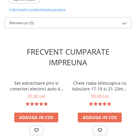
functionare fiabila pe termen lung.
Informatii conformitate produs
Specificatii
Review-uri
(0)
Iluminare:
3 LED cu lumina rosie.
Tensiune alimentare:
9-30V (compatibil 12V si 24V).
Functii:
1 functie – lumina pozitie / gabarit.
Montaj:
prindere in doua suruburi.
FRECVENT CUMPARATE
Utilizare:
camion, remorca, autoutilitara.
Rezistenta:
carcasa rezistenta la conditii meteorologice.
IMPREUNA
Etansare:
lampa complet etansa.
Pretul afisat este per bucata.
Set extractoare pini si
Cheie roata telescopica cu
conectori electrici auto 41
tubulare 17-19 si 21-23mm
piese
+ lanterna LED cadou
32,00 Lei
39,00 Lei
ADAUGA IN COS
ADAUGA IN COS