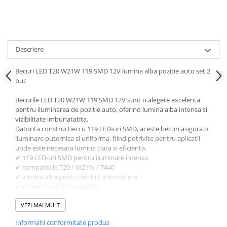
Parasolare Auto
Plasa elastica & Organizator Auto
Prelate Auto
Descriere
Scrumiere Auto
Becuri LED T20 W21W 119 SMD 12V lumina alba pozitie auto set 2
Stergatoare Parbriz
buc
Suport Auto Ochelari
Becurile LED T20 W21W 119 SMD 12V sunt o alegere excelenta
Suporti Numar Inmatriculare
pentru iluminarea de pozitie auto, oferind lumina alba intensa si
Suporti Pahar Auto
vizibilitate imbunatatita.
Datorita constructiei cu 119 LED-uri SMD, aceste becuri asigura o
Suporti Telefon Auto
iluminare puternica si uniforma, fiind potrivite pentru aplicatii
unde este necesara lumina clara si eficienta.
Tetiera Auto
✔ 119 LED-uri SMD pentru iluminare intensa
✔ compatibile T20 / W21W / 7440
✔ lumina alba pentru vizibilitate maxima
✔ consum redus de energie
✔ durata de viata extinsa
✔ montaj rapid tip plug & play
VEZI MAI MULT
Aceste becuri sunt recomandate in principal pentru pozitie auto,
Informatii conformitate produs
dar pot fi utilizate si pentru alte functii de iluminare (ex: