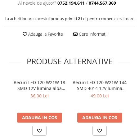
Covorase SUZUKI
Ai nevoie de ajutor?
0752.194.611
/
0744.567.369
Folie Geamuri
Covorase TOYOTA
Huse Volan Auto
La achizitionarea acestui produs primiti
2
Lei pentru comenzile viitoare
Covorase VOLKSWAGEN
Huse Volan cu Ac si Ata
Huse Volan din Piele Ecologica
Covorase VOLVO
Adauga la Favorite
Cere informatii
Huse Volan din Piele Ecologica cu
Tavite Portbagaj
Silicon
Huse Volan Piele Naturala
PRODUSE ALTERNATIVE
Huse Volan Silicon
Nuca Volan
Odorizante Auto
Becuri LED T20 W21W 18
Becuri LED T20 W21W 144
Oglinda Retrovizoare
SMD 12V lumina alba
SMD 4014 12V lumina
pozitie auto set 2 buc
alba pozitie auto set 2
36,00 Lei
49,00 Lei
Ornamente Auto
buc
l
Ornamente Pedale Auto
Ornamente Protectie Portiera
ADAUGA IN COS
ADAUGA IN COS
Ornamente Schimbator Viteza
Ornamente Toba Auto