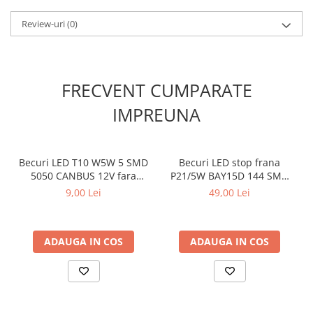
marsarier), in functie de configuratia vehiculului.
Review-uri
(0)
🔧 Specificatii:
Voltaj: 12V
Tip soclu: T20 / W21W / 7440
FRECVENT CUMPARATE
Nr LED: 119 SMD
IMPREUNA
Culoare lumina: alba
Compatibile cu sistem CANBUS, aceste becuri functioneaza
fara erori in bord pe majoritatea autovehiculelor
Utilizare: pozitie / marsarier (in functie de vehicul)
Becuri LED T10 W5W 5 SMD
Becuri LED stop frana
Setul contine 2 bucati
5050 CANBUS 12V fara
P21/5W BAY15D 144 SMD
Pretul afisat este per set
eroare bord lumina alba set
12V CANBUS lumina rosie
9,00 Lei
49,00 Lei
2 buc
set 2 buc
ADAUGA IN COS
ADAUGA IN COS