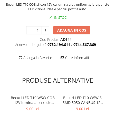
Covorase SUZUKI
Folie Geamuri
Becuri LED T10 COB silicon 12V cu lumina alba uniforma, fara puncte
LED vizibile. Ideale pentru pozitie auto.
Covorase TOYOTA
Huse Volan Auto
IN STOC
Covorase VOLKSWAGEN
Huse Volan cu Ac si Ata
Huse Volan din Piele Ecologica
Covorase VOLVO
ADAUGA IN COS
Huse Volan din Piele Ecologica cu
Tavite Portbagaj
Silicon
Cod Produs:
AD644
Huse Volan Piele Naturala
Ai nevoie de ajutor?
0752.194.611
/
0744.567.369
Huse Volan Silicon
Nuca Volan
Adauga la Favorite
Cere informatii
Odorizante Auto
Oglinda Retrovizoare
PRODUSE ALTERNATIVE
Ornamente Auto
Ornamente Pedale Auto
Ornamente Protectie Portiera
Becuri LED T10 W5W COB
Becuri LED T10 W5W 5
B
12V lumina alba rosie
SMD 5050 CANBUS 12V
S
Ornamente Schimbator Viteza
albastra pentru interior
fara eroare bord lumina
f
9,00 Lei
9,00 Lei
Ornamente Toba Auto
auto set 2 buc
alba set 2 buc