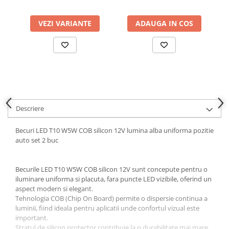
Parasolare Auto
VEZI VARIANTE
ADAUGA IN COS
Plasa elastica & Organizator Auto
Prelate Auto
Scrumiere Auto
Stergatoare Parbriz
Suport Auto Ochelari
Suporti Numar Inmatriculare
Descriere
Suporti Pahar Auto
Becuri LED T10 W5W COB silicon 12V lumina alba uniforma pozitie
Suporti Telefon Auto
auto set 2 buc
Tetiera Auto
Becurile LED T10 W5W COB silicon 12V sunt concepute pentru o
iluminare uniforma si placuta, fara puncte LED vizibile, oferind un
aspect modern si elegant.
Tehnologia COB (Chip On Board) permite o dispersie continua a
luminii, fiind ideala pentru aplicatii unde confortul vizual este
important.
Stratul de silicon protector contribuie la o durabilitate mai mare