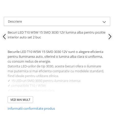
Ornamente Toba Auto
Parasolare Auto
Plasa elastica & Organizator Auto
Descriere
Prelate Auto
Becuri LED T10 W5W 15 SMD 3030 12V lumina alba pentru pozitie
Scrumiere Auto
interior auto set 2 buc
Stergatoare Parbriz
Becurile LED T10 W5W 15 SMD 3030 12V sunt o alegere eficienta
Suport Auto Ochelari
pentru iluminarea auto, oferind o lumina alba clara si uniforma,
Suporti Numar Inmatriculare
cu consum redus de energie.
Datorita LED-urilor de tip 3030, aceste becuri ofera o iluminare
Suporti Pahar Auto
mai puternica si mai eficienta comparativ cu modelele standard,
fiind ideale pentru utilizare zilnica.
Suporti Telefon Auto
✔ 15 LED-uri SMD 3030 pentru iluminare intensa
Tetiera Auto
✔ compatibile T10 / W5W
✔ lumina alba moderna si clara
COVORASE AUTO
✔ consum redus de energie
Covorase AUDI
✔ durata de viata extinsa
VEZI MAI MULT
✔ montaj rapid plug & play
Covorase BMW
Informatii conformitate produs
Aceste becuri sunt recomandate in special pentru pozitie auto,