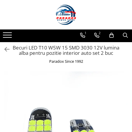
Toate Produsele
ACCESORII AUTO
1
2
Abtibild / Sticker Auto
Becuri LED T10 W5W 15 SMD 3030 12V lumina
Baby on Board
alba pentru pozitie interior auto set 2 buc
Diverse modele
Paradox Since 1992
Limitare de viteza
RO; EU
Semn incepator
Accesorii Camping
Accesorii Curatare Auto
Accesorii Sezon Rece
Accesorii Siguranta Auto
Banda Reflectorizanta