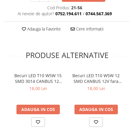
Cotiere Auto
Cod Produs:
21-56
Ai nevoie de ajutor?
0752.194.611
/
0744.567.369
Folie Geamuri
Huse Volan Auto
Adauga la Favorite
Cere informatii
Huse Volan cu Ac si Ata
Huse Volan din Piele Ecologica
Huse Volan din Piele Ecologica cu
PRODUSE ALTERNATIVE
Silicon
Huse Volan Piele Naturala
Huse Volan Silicon
Becuri LED T10 W5W 15
Becuri LED T10 W5W 12
B
Nuca Volan
SMD 3014 CANBUS 12V
SMD CANBUS 12V fara
S
Odorizante Auto
fara eroare bord lumina
eroare bord lumina alba
f
18,00 Lei
18,00 Lei
alba set 2 buc
set 2 buc
Oglinda Retrovizoare
Ornamente Auto
ADAUGA IN COS
ADAUGA IN COS
Ornamente Pedale Auto
Ornamente Protectie Portiera
Ornamente Schimbator Viteza