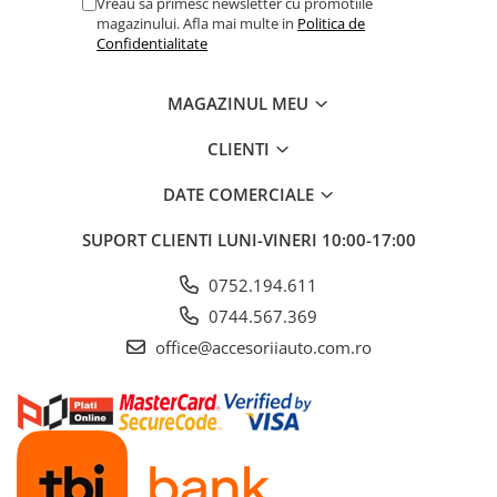
Vreau sa primesc newsletter cu promotiile
ELECTRICE AUTO
magazinului. Afla mai multe in
Politica de
Adaptoare Bricheta Auto
Confidentialitate
Antene Auto
MAGAZINUL MEU
Banda izolatoare
Borne Baterie
CLIENTI
Bricheta Auto
DATE COMERCIALE
Cabluri Alimentare Date Telefon
SUPORT CLIENTI
LUNI-VINERI 10:00-17:00
Cabluri de Pornire
Claxoane Auto
0752.194.611
Incarcatoare Auto
0744.567.369
Invertor Auto
office@accesoriiauto.com.ro
Papuci / Conectori Electrici
Redresoare Auto
Roboti Pornire Auto
Sigurante Auto