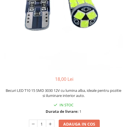
Bare Portbagaj
Brelocuri Auto Metalice Chei
Capace Prezoane
Carcase Chei Auto
Carcasa cheie Audi
Carcasa cheie Bmw
Carcasa cheie Dacia
Carcasa Cheie Fiat
Carcasa Cheie Ford
Carcasa Cheie Hyundai
18,00 Lei
Carcasa Cheie Mercedes Benz
Carcasa Cheie Opel
Becuri LED T10 15 SMD 3030 12V cu lumina alba, ideale pentru pozitie
Carcasa Cheie Peugeot
si iluminare interior auto.
Carcasa Cheie Renault
IN STOC
Carcasa Cheie Skoda
Durata de livrare:
1
Carcasa Cheie Toyota
Carcasa Cheie Volkswagen
ADAUGA IN COS