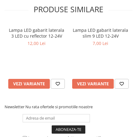
Covorase MINI
PRODUSE SIMILARE
Covorase NISSAN
Covorase OPEL
Lampa LED gabarit laterala
Lampa LED gabarit laterala
Covorase PEUGEOT
3 LED cu reflector 12-24V
slim 9 LED 12-24V
12,00 Lei
7,00 Lei
Covorase PORSCHE
Covorase RENAULT
Covorase SEAT
Covorase SKODA
Covorase SsangYong
VEZI VARIANTE
VEZI VARIANTE
Covorase SUZUKI
Covorase TOYOTA
Newsletter
Nu rata ofertele si promotiile noastre
Covorase VOLKSWAGEN
Covorase VOLVO
Tavite Portbagaj