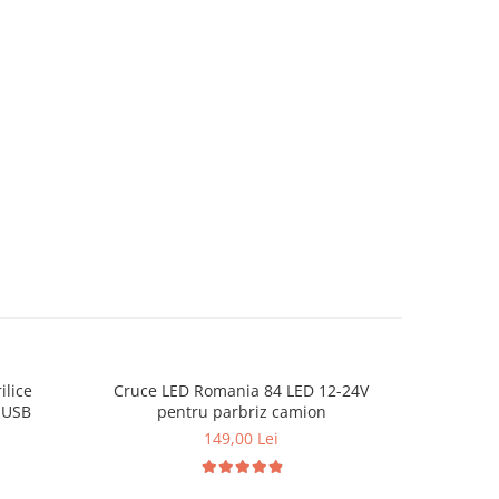
ilice
Cruce LED Romania 84 LED 12-24V
Set 2 pano
-32%
 USB
pentru parbriz camion
ochi cami
149,00 Lei
4