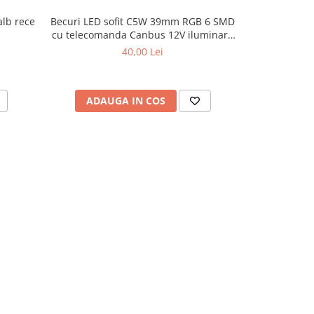
alb rece
Becuri LED sofit C5W 39mm RGB 6 SMD
Becuri LED
cu telecomanda Canbus 12V iluminare
12V
ambientala auto
40,00 Lei
ADAUGA IN COS
ADAU