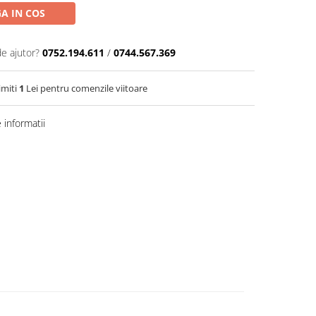
A IN COS
de ajutor?
0752.194.611
/
0744.567.369
imiti
1
Lei pentru comenzile viitoare
informatii