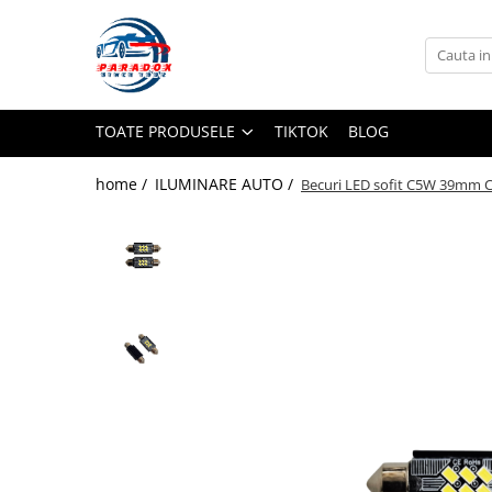
Toate Produsele
ACCESORII AUTO
TOATE PRODUSELE
TIKTOK
BLOG
Abtibild / Sticker Auto
Baby on Board
home /
ILUMINARE AUTO /
Becuri LED sofit C5W 39mm C
Diverse modele
Limitare de viteza
RO; EU
Semn incepator
Accesorii Camping
Accesorii Curatare Auto
Accesorii Sezon Rece
Accesorii Siguranta Auto
Banda Reflectorizanta