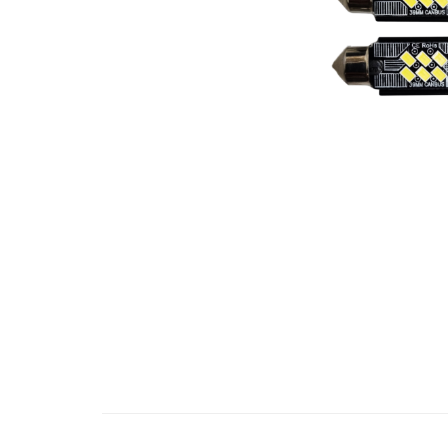
Bare Portbagaj
Brelocuri Auto Metalice Chei
Capace Prezoane
Carcase Chei Auto
Carcasa cheie Audi
Carcasa cheie Bmw
Carcasa cheie Dacia
Carcasa Cheie Fiat
Carcasa Cheie Ford
Carcasa Cheie Hyundai
Carcasa Cheie Mercedes Benz
Carcasa Cheie Opel
Carcasa Cheie Peugeot
Carcasa Cheie Renault
Distribuie
pe
Carcasa Cheie Skoda
Facebook
Carcasa Cheie Toyota
Carcasa Cheie Volkswagen