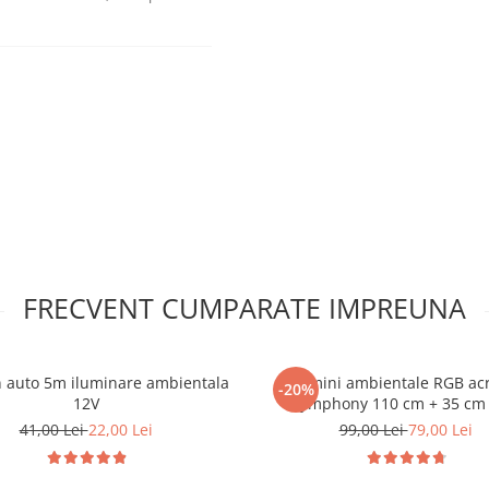
ile clasice:
FRECVENT CUMPARATE IMPREUNA
n auto 5m iluminare ambientala
Lumini ambientale RGB acr
-20%
12V
Symphony 110 cm + 35 cm
41,00 Lei
22,00 Lei
99,00 Lei
79,00 Lei