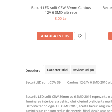
Cotiere Auto
Becuri LED sofit C5W 39mm Canbus
Becur
Folie Geamuri
12V 6 SMD alb rece
8,00 Lei
Huse Volan Auto
Huse Volan cu Ac si Ata
Huse Volan din Piele Ecologica
ADAUGA IN COS
Huse Volan din Piele Ecologica cu
Silicon
Huse Volan Piele Naturala
Huse Volan Silicon
Nuca Volan
Caracteristici
Review-uri
(0)
Descriere
Odorizante Auto
Oglinda Retrovizoare
Becuri LED sofit C5W 39mm Canbus 12-24V 6 SMD 2016 alb
Ornamente Auto
Ornamente Pedale Auto
Becurile LED sofit C5W 39mm cu 6 SMD 2016 reprezinta o 
iluminarea interioara a vehiculului, oferind o eficienta mai 
Ornamente Protectie Portiera
Datorita tehnologiei LED SMD 2016, aceste becuri asigura o
Ornamente Schimbator Viteza
luminii si un consum redus de energie, fiind ideale atat pe