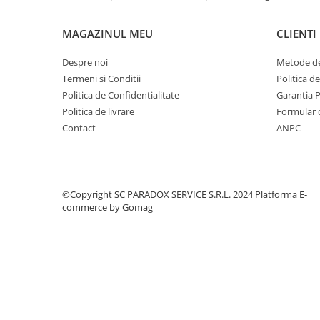
Covorase MINI
MAGAZINUL MEU
CLIENTI
Covorase NISSAN
Covorase OPEL
Despre noi
Metode de
Termeni si Conditii
Politica d
Covorase PEUGEOT
Politica de Confidentialitate
Garantia 
Covorase PORSCHE
Politica de livrare
Formular 
Covorase RENAULT
Contact
ANPC
Covorase SEAT
Covorase SKODA
Covorase SsangYong
©Copyright SC PARADOX SERVICE S.R.L. 2024
Platforma E-
commerce by Gomag
Covorase SUZUKI
Covorase TOYOTA
Covorase VOLKSWAGEN
Covorase VOLVO
Tavite Portbagaj