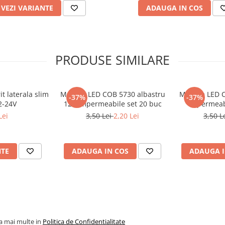
VEZI VARIANTE
ADAUGA IN COS
 erori in bord si asigurand
PRODUSE SIMILARE
de vehicule, inclusiv
t laterala slim
Module LED COB 5730 albastru
Module LED C
-37%
-37%
2-24V
12V impermeabile set 20 buc
impermeabi
Lei
3,50 Lei
2,20 Lei
3,50 L
NTE
ADAUGA IN COS
ADAUGA I
la mai multe in
Politica de Confidentialitate