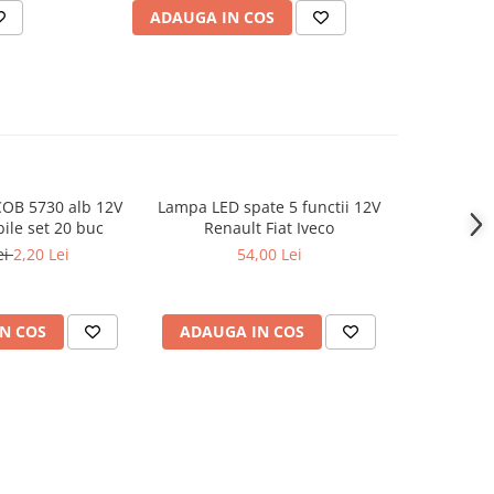
ADAUGA IN COS
AD
OB 5730 alb 12V
Lampa LED spate 5 functii 12V
Fir neon
-46%
le set 20 buc
Renault Fiat Iveco
am
ei
2,20 Lei
54,00 Lei
41,0
N COS
ADAUGA IN COS
VEZI 