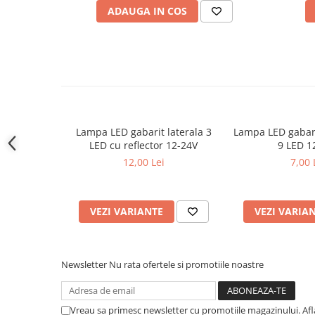
Covorase CHEVROLET
Culoare lumina: alb rece
ADAUGA IN COS
Canbus activ
Covorase CITROEN
Covorase DACIA
Becurile sunt echipate cu sistem Canbus, reducand riscul de
Covorase DS
compatibilitate buna pe majoritatea vehiculelor.
Compatibilitatea 12-24V permite utilizarea pe o gama larga 
Covorase FIAT
autoturisme, SUV si autoutilitare.
Covorase FORD
Lampa LED gabarit laterala 3
Lampa LED gabari
Covorase HONDA
📦 Continut pachet:
LED cu reflector 12-24V
9 LED 1
Covorase HYUNDAI
2 bucati becuri LED sofit 39mm
12,00 Lei
7,00 
Pretul afisat este per set.
Covorase ISUZU
Covorase IVECO
VEZI VARIANTE
VEZI VARIA
Covorase KIA
Covorase MAN
Covorase MAZDA
Newsletter
Nu rata ofertele si promotiile noastre
Covorase MERCEDES
Covorase MG
Vreau sa primesc newsletter cu promotiile magazinului. Af