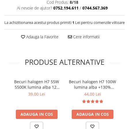
Cod Produs:
8/18
Cotiere Auto
Ai nevoie de ajutor?
0752.194.611
/
0744.567.369
Folie Geamuri
Huse Volan Auto
La achizitionarea acestui produs primiti
1
Lei pentru comenzile viitoare
Huse Volan cu Ac si Ata
Adauga la Favorite
Cere informatii
Huse Volan din Piele Ecologica
Huse Volan din Piele Ecologica cu
Silicon
Huse Volan Piele Naturala
PRODUSE ALTERNATIVE
Huse Volan Silicon
Nuca Volan
Becuri halogen H7 55W
Becuri halogen H7 100W
Be
Odorizante Auto
5500K lumina alba 12V
lumina alba +130%
5
Oglinda Retrovizoare
set 2 buc
intensitate set 2 buc
39,00 Lei
44,00 Lei
Ornamente Auto
Ornamente Pedale Auto
ADAUGA IN COS
ADAUGA IN COS
Ornamente Protectie Portiera
Ornamente Schimbator Viteza