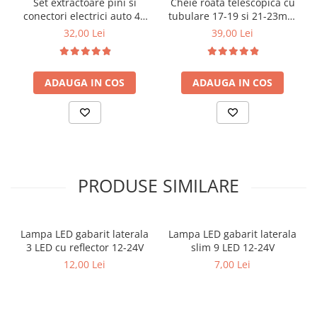
Set extractoare pini si
Cheie roata telescopica cu
conectori electrici auto 41
tubulare 17-19 si 21-23mm
piese
+ lanterna LED cadou
32,00 Lei
39,00 Lei
ADAUGA IN COS
ADAUGA IN COS
PRODUSE SIMILARE
Lampa LED gabarit laterala
Lampa LED gabarit laterala
3 LED cu reflector 12-24V
slim 9 LED 12-24V
12,00 Lei
7,00 Lei