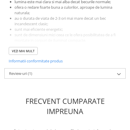
lumina este mai clara si mai alba decat becurile normale;
ofera o redare foarte buna a culorilor, aproape de lumina
naturala;
au o durata de viata de 2-3 ori mai mare decat un bec
incandescent clasic;
sunt mai eficiente energetic;
sunt de dimensiuni mici ceea ce le ofera posibilitatea de a fi
montate in corpuri de iluminat compacte.
Sticla nu trebuie atinsa cu mana direct deoarece acest fapt
reduce durata de viata a becului.
VEZI MAI MULT
Becurile cu halogen pot fi utilizate in general pe faza scurta, pe
Informatii conformitate produs
faza lunga si pe proiectoare.
Specificatii:
Review-uri
Marca: HNG
(1)
Soclu: 9006
Tensiune: 12V
Putere: 100W/bec
Temperatura culoare: 5500K
FRECVENT CUMPARATE
Lumina alba
Numar faze: 1
IMPREUNA
Setul contine 2 becuri halogen 9006.
Pretul afisat este per set.