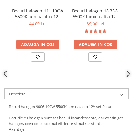
Parasolare Auto
Becuri halogen H11 100W
Becuri halogen H8 35W
Plasa elastica & Organizator Auto
5500K lumina alba 12V
5500K lumina alba 12V
10
set 2 buc
set 2 buc
Prelate Auto
44,00 Lei
39,00 Lei
Scrumiere Auto
Stergatoare Parbriz
ADAUGA IN COS
ADAUGA IN COS
Suport Auto Ochelari
Suporti Numar Inmatriculare
Suporti Pahar Auto
Suporti Telefon Auto
Tetiera Auto
Descriere
Becuri halogen 9006 100W 5500K lumina alba 12V set 2 buc
Becurile cu halogen sunt tot becuri incandescente, dar contin gaz
halogen, ceea ce le face mai eficiente si mai rezistente.
Avantaje: