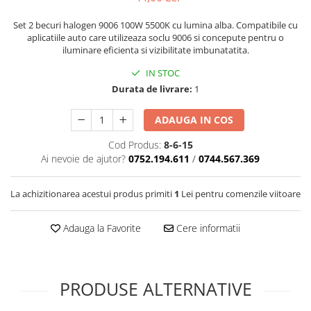
Covorase SUZUKI
Folie Geamuri
Set 2 becuri halogen 9006 100W 5500K cu lumina alba. Compatibile cu
Covorase TOYOTA
Huse Volan Auto
aplicatiile auto care utilizeaza soclu 9006 si concepute pentru o
Covorase VOLKSWAGEN
Huse Volan cu Ac si Ata
iluminare eficienta si vizibilitate imbunatatita.
Huse Volan din Piele Ecologica
Covorase VOLVO
IN STOC
Huse Volan din Piele Ecologica cu
Durata de livrare:
1
Tavite Portbagaj
Silicon
Huse Volan Piele Naturala
ADAUGA IN COS
Huse Volan Silicon
Cod Produs:
8-6-15
Nuca Volan
Ai nevoie de ajutor?
0752.194.611
/
0744.567.369
Odorizante Auto
Oglinda Retrovizoare
La achizitionarea acestui produs primiti
1
Lei pentru comenzile viitoare
Ornamente Auto
Adauga la Favorite
Cere informatii
Ornamente Pedale Auto
Ornamente Protectie Portiera
Ornamente Schimbator Viteza
PRODUSE ALTERNATIVE
Ornamente Toba Auto