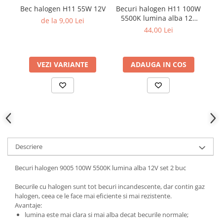
Parasolare Auto
Bec halogen H11 55W 12V
Becuri halogen H11 100W
5500K lumina alba 12V
10
de la 9,00 Lei
Plasa elastica & Organizator Auto
set 2 buc
44,00 Lei
Prelate Auto
Scrumiere Auto
VEZI VARIANTE
ADAUGA IN COS
Stergatoare Parbriz
Suport Auto Ochelari
Suporti Numar Inmatriculare
Suporti Pahar Auto
Suporti Telefon Auto
Tetiera Auto
Descriere
Becuri halogen 9005 100W 5500K lumina alba 12V set 2 buc
Becurile cu halogen sunt tot becuri incandescente, dar contin gaz
halogen, ceea ce le face mai eficiente si mai rezistente.
Avantaje:
lumina este mai clara si mai alba decat becurile normale;