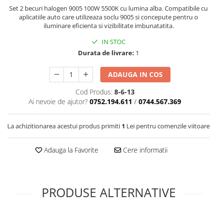
Covorase SUZUKI
Folie Geamuri
Set 2 becuri halogen 9005 100W 5500K cu lumina alba. Compatibile cu
aplicatiile auto care utilizeaza soclu 9005 si concepute pentru o
Covorase TOYOTA
Huse Volan Auto
iluminare eficienta si vizibilitate imbunatatita.
Covorase VOLKSWAGEN
Huse Volan cu Ac si Ata
IN STOC
Huse Volan din Piele Ecologica
Covorase VOLVO
Durata de livrare:
1
Huse Volan din Piele Ecologica cu
Tavite Portbagaj
Silicon
ADAUGA IN COS
Huse Volan Piele Naturala
Cod Produs:
8-6-13
Huse Volan Silicon
Ai nevoie de ajutor?
0752.194.611
/
0744.567.369
Nuca Volan
Odorizante Auto
La achizitionarea acestui produs primiti
1
Lei pentru comenzile viitoare
Oglinda Retrovizoare
Adauga la Favorite
Cere informatii
Ornamente Auto
Ornamente Pedale Auto
Ornamente Protectie Portiera
PRODUSE ALTERNATIVE
Ornamente Schimbator Viteza
Ornamente Toba Auto