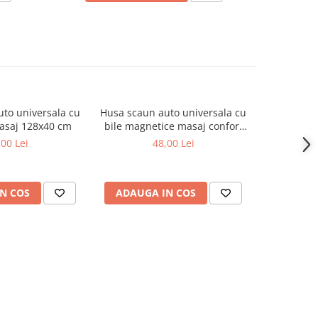
to universala cu
Husa scaun auto universala cu
Husa pro
asaj 128x40 cm
bile magnetice masaj confort
universa
spatar sezut negru
10
,00 Lei
48,00 Lei
N COS
ADAUGA IN COS
ADAUG