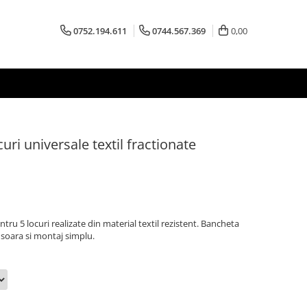
0752.194.611
0744.567.369
0,00
ri universale textil fractionate
ru 5 locuri realizate din material textil rezistent. Bancheta
usoara si montaj simplu.