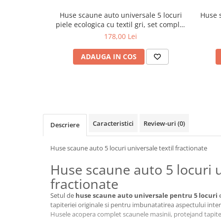
Cotiere Auto
Huse scaune auto universale 5 locuri
Huse s
Folie Geamuri
piele ecologica cu textil gri, set complet
protectie interior
178,00 Lei
Huse Volan Auto
Huse Volan cu Ac si Ata
ADAUGA IN COS
Huse Volan din Piele Ecologica
Huse Volan din Piele Ecologica cu
Silicon
Huse Volan Piele Naturala
Huse Volan Silicon
Caracteristici
Review-uri
(0)
Descriere
Nuca Volan
Odorizante Auto
Huse scaune auto 5 locuri universale textil fractionate
Oglinda Retrovizoare
Huse scaune auto 5 locuri u
Ornamente Auto
fractionate
Ornamente Pedale Auto
Setul de
huse scaune auto universale pentru 5 locuri
e
Ornamente Protectie Portiera
tapiteriei originale si pentru imbunatatirea aspectului interi
Husele acopera complet scaunele masinii, protejand tapite
Ornamente Schimbator Viteza