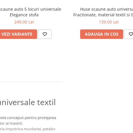
caune auto 5 locuri universale
Huse scaune auto univers
Elegance stofa
Fractionate, material textil si
5mm, 11 piese, Negru+Be
249,00 Lei
139,00 Lei
VEZI VARIANTE
ADAUGA IN COS
niversale textil
ste conceput pentru protejarea
or al masinii.
ria impotriva murdariei, petelor