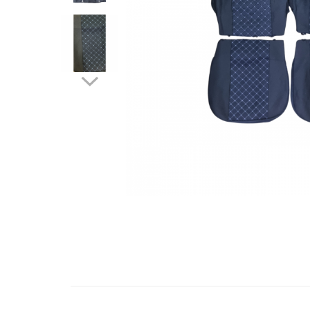
Bare Portbagaj
Brelocuri Auto Metalice Chei
Capace Prezoane
Carcase Chei Auto
Carcasa cheie Audi
Carcasa cheie Bmw
Carcasa cheie Dacia
Carcasa Cheie Fiat
Carcasa Cheie Ford
Carcasa Cheie Hyundai
Carcasa Cheie Mercedes Benz
Carcasa Cheie Opel
Carcasa Cheie Peugeot
Carcasa Cheie Renault
Distribuie
pe
Carcasa Cheie Skoda
Facebook
Carcasa Cheie Toyota
Carcasa Cheie Volkswagen