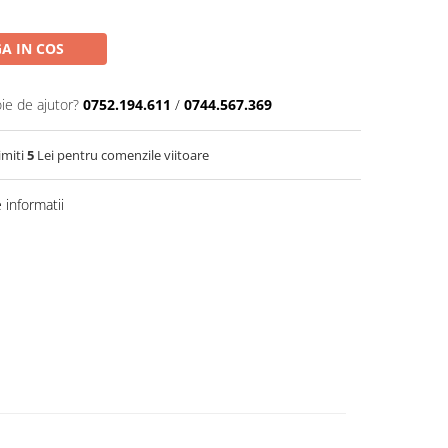
A IN COS
ie de ajutor?
0752.194.611
/
0744.567.369
imiti
5
Lei pentru comenzile viitoare
informatii