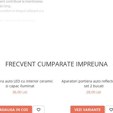
istent contribuie la mentinerea
de timp.
 confort in timpul utilizarii si o
ar
, permitand rabatarea
u
buzunare la partea din spate
,
re inclus.
FRECVENT CUMPARATE IMPREUNA
ra auto LED cu interior ceramic
Aparatori portiera auto reflect
si capac iluminat
set 2 bucati
36,00 Lei
28,00 Lei
cm
ADAUGA IN COS
VEZI VARIANTE