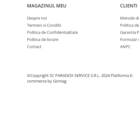
MAGAZINUL MEU
CLIENTI
Covorase MINI
Covorase NISSAN
Despre noi
Metode de
Termeni si Conditii
Politica d
Covorase OPEL
Politica de Confidentialitate
Garantia 
Covorase PEUGEOT
Politica de livrare
Formular 
Covorase PORSCHE
Contact
ANPC
Covorase RENAULT
Covorase SEAT
Covorase SKODA
©Copyright SC PARADOX SERVICE S.R.L. 2024
Platforma E-
commerce by Gomag
Covorase SsangYong
Covorase SUZUKI
Covorase TOYOTA
Covorase VOLKSWAGEN
Covorase VOLVO
Tavite Portbagaj