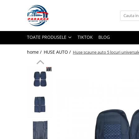
Toate Produsele
ACCESORII AUTO
TOATE PRODUSELE
TIKTOK
BLOG
Abtibild / Sticker Auto
Baby on Board
home /
HUSE AUTO /
Huse scaune auto 5 locuri universale
Diverse modele
Limitare de viteza
RO; EU
Semn incepator
Accesorii Camping
Accesorii Curatare Auto
Accesorii Sezon Rece
Accesorii Siguranta Auto
Banda Reflectorizanta