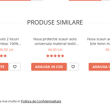
PRODUSE SIMILARE
uto 2 locuri
Husa protectie scaun auto
Husa scaun au
umbac 100%
universala material textil
bile lemn m
 fata masina
106x47 cm neagra
86,00 Lei
44,00 Lei
49
NTE
ADAUGA IN COS
ADAUGA I
la mai multe in
Politica de Confidentialitate