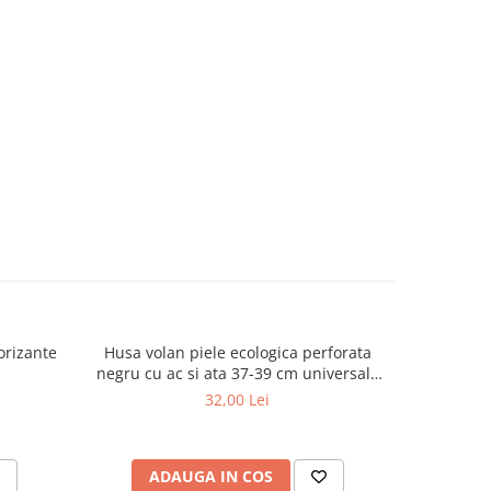
orizante
Husa volan piele ecologica perforata
Aspirator
negru cu ac si ata 37-39 cm universala
cu filtru 
3-26L
32,00 Lei
ADAUGA IN COS
AD