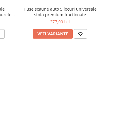
ale
Huse scaune auto 5 locuri universale
Huse scaune 
 burete
stofa premium fractionate
materia
j
277,00 Lei
VEZI VARIANTE
ADAU