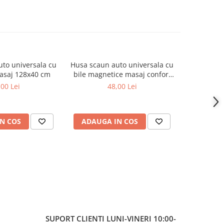
to universala cu
Husa scaun auto universala cu
Husa pro
asaj 128x40 cm
bile magnetice masaj confort
universa
spatar sezut negru
10
,00 Lei
48,00 Lei
N COS
ADAUGA IN COS
ADAUG
SUPORT CLIENTI
LUNI-VINERI 10:00-