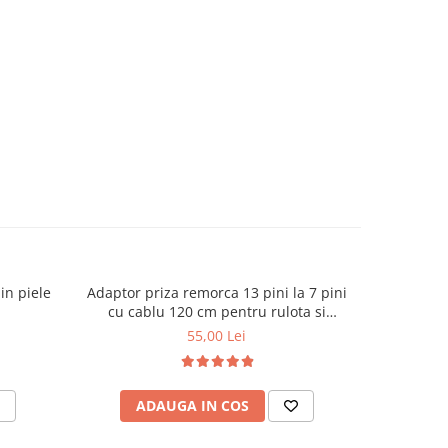
in piele
Adaptor priza remorca 13 pini la 7 pini
Oglinda re
cu cablu 120 cm pentru rulota si
cm, b
platforma auto
55,00 Lei
ADAUGA IN COS
AD