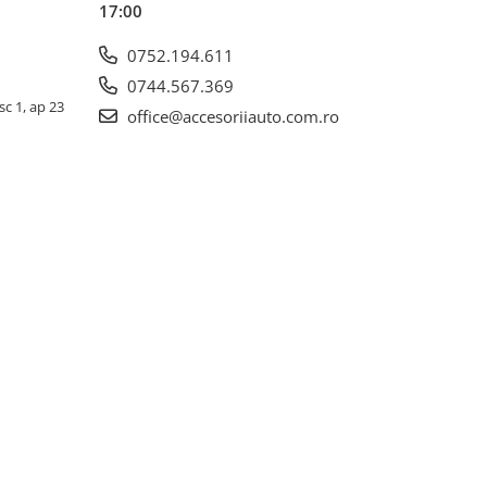
17:00
0752.194.611
0744.567.369
sc 1, ap 23
office@accesoriiauto.com.ro