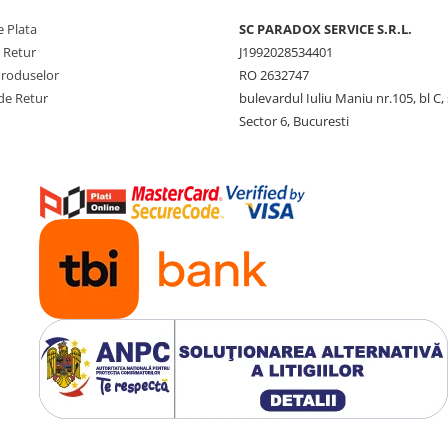
 Plata
SC PARADOX SERVICE S.R.L.
e Retur
J1992028534401
Produselor
RO 2632747
de Retur
bulevardul Iuliu Maniu nr.105, bl C, 
Sector 6, Bucuresti