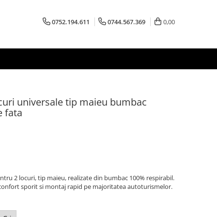
0752.194.611
0744.567.369
0,00
curi universale tip maieu bumbac
 fata
tru 2 locuri, tip maieu, realizate din bumbac 100% respirabil.
 confort sporit si montaj rapid pe majoritatea autoturismelor.