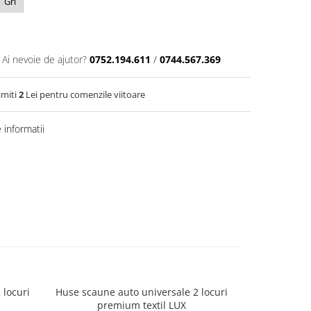
Gri
Ai nevoie de ajutor?
0752.194.611
/
0744.567.369
imiti
2
Lei pentru comenzile viitoare
informatii
 locuri
Huse scaune auto universale 2 locuri
Huse scaune 
premium textil LUX
p