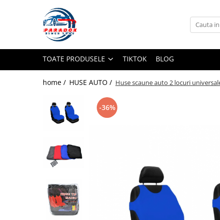
Toate Produsele
ACCESORII AUTO
TOATE PRODUSELE
TIKTOK
BLOG
Abtibild / Sticker Auto
Baby on Board
home /
HUSE AUTO /
Huse scaune auto 2 locuri universa
Diverse modele
Limitare de viteza
-36%
RO; EU
Semn incepator
Accesorii Camping
Accesorii Curatare Auto
Accesorii Sezon Rece
Accesorii Siguranta Auto
Banda Reflectorizanta