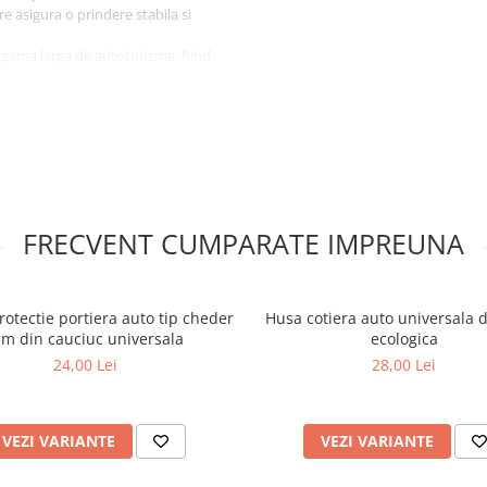
e asigura o prindere stabila si
 gama larga de autoturisme, fiind
iginale impotriva murdariei,
terior al masinii.
FRECVENT CUMPARATE IMPREUNA
otectie portiera auto tip cheder
Husa cotiera auto universala d
 m din cauciuc universala
ecologica
24,00 Lei
28,00 Lei
VEZI VARIANTE
VEZI VARIANTE
ne auto
.