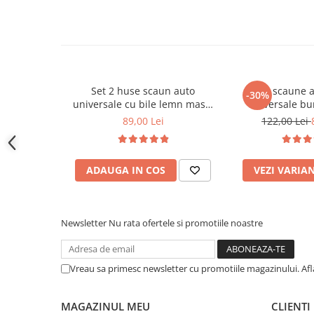
Covorase CHEVROLET
Covorase CITROEN
Covorase DACIA
Covorase DS
Covorase FIAT
Set 2 huse scaun auto
Huse scaune a
-30%
universale cu bile lemn masaj
universale b
Covorase FORD
128x40 cm
pentru scaune
89,00 Lei
122,00 Lei
Covorase HONDA
Covorase HYUNDAI
ADAUGA IN COS
VEZI VARIA
Covorase ISUZU
Covorase IVECO
Covorase KIA
Newsletter
Nu rata ofertele si promotiile noastre
Covorase MAN
Covorase MAZDA
Vreau sa primesc newsletter cu promotiile magazinului. Af
Covorase MERCEDES
MAGAZINUL MEU
CLIENTI
Covorase MG