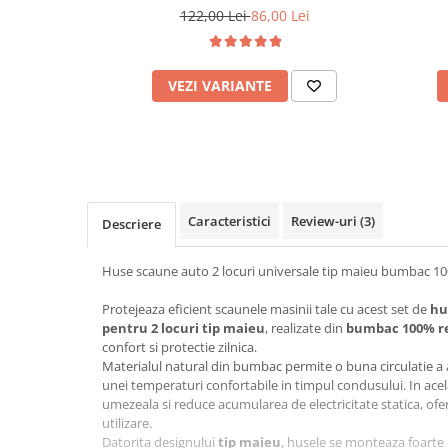
masina
Cotiere Auto
122,00 Lei
86,00 Lei
Folie Geamuri
Huse Volan Auto
VEZI VARIANTE
Huse Volan cu Ac si Ata
Huse Volan din Piele Ecologica
Huse Volan din Piele Ecologica cu
Silicon
Huse Volan Piele Naturala
Caracteristici
Review-uri
(3)
Descriere
Huse Volan Silicon
Nuca Volan
Huse scaune auto 2 locuri universale tip maieu bumbac 10
Odorizante Auto
Protejeaza eficient scaunele masinii tale cu acest set de
hu
Oglinda Retrovizoare
pentru 2 locuri tip maieu
, realizate din
bumbac 100% re
Ornamente Auto
confort si protectie zilnica.
Materialul natural din bumbac permite o buna circulatie a a
Ornamente Pedale Auto
unei temperaturi confortabile in timpul condusului. In ace
umezeala si reduce acumularea de electricitate statica, ofe
Ornamente Protectie Portiera
utilizare.
Ornamente Schimbator Viteza
Datorita designului
tip maieu
, husele se monteaza foarte 