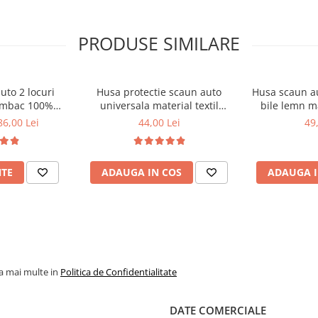
PRODUSE SIMILARE
uto 2 locuri
Husa protectie scaun auto
Husa scaun au
umbac 100%
universala material textil
bile lemn m
 fata masina
106x47 cm neagra
86,00 Lei
44,00 Lei
49
NTE
ADAUGA IN COS
ADAUGA I
la mai multe in
Politica de Confidentialitate
DATE COMERCIALE