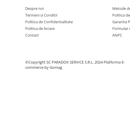
Covorase MINI
Despre noi
Metode de
Covorase NISSAN
Termeni si Conditii
Politica d
Politica de Confidentialitate
Garantia 
Covorase OPEL
Politica de livrare
Formular 
Covorase PEUGEOT
Contact
ANPC
Covorase PORSCHE
Covorase RENAULT
Covorase SEAT
©Copyright SC PARADOX SERVICE S.R.L. 2024
Platforma E-
commerce by Gomag
Covorase SKODA
Covorase SsangYong
Covorase SUZUKI
Covorase TOYOTA
Covorase VOLKSWAGEN
Covorase VOLVO
Tavite Portbagaj