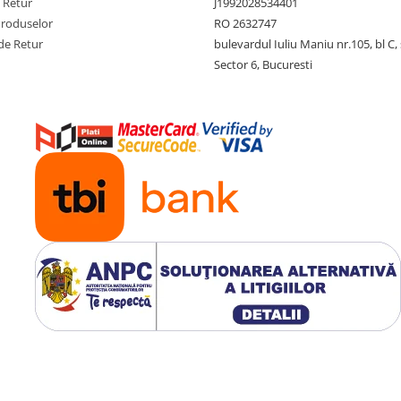
e Retur
J1992028534401
Produselor
RO 2632747
de Retur
bulevardul Iuliu Maniu nr.105, bl C, 
Sector 6, Bucuresti