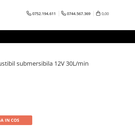
0752.194.611
0744.567.369
0,00
tibil submersibila 12V 30L/min
A IN COS