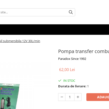
il submersibila 12V 30L/min
Pompa transfer combus
Paradox Since 1992
62,00 Lei
IN STOC
Durata de livrare:
1
ADAUG