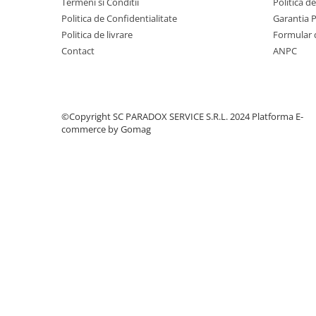
Termeni si Conditii
Politica d
Covorase MINI
Politica de Confidentialitate
Garantia 
Politica de livrare
Formular 
Covorase NISSAN
Contact
ANPC
Covorase OPEL
Covorase PEUGEOT
Covorase PORSCHE
©Copyright SC PARADOX SERVICE S.R.L. 2024
Platforma E-
Covorase RENAULT
commerce by Gomag
Covorase SEAT
Covorase SKODA
Covorase SsangYong
Covorase SUZUKI
Covorase TOYOTA
Covorase VOLKSWAGEN
Covorase VOLVO
Tavite Portbagaj