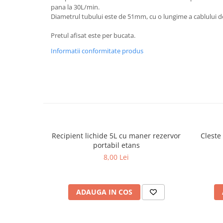
pana la 30L/min.
Ornamente Toba Auto
Diametrul tubului este de 51mm, cu o lungime a cablului de
Parasolare Auto
Pretul afisat este per bucata.
Plasa elastica & Organizator Auto
Informatii conformitate produs
Prelate Auto
Scrumiere Auto
Stergatoare Parbriz
Suport Auto Ochelari
Suporti Numar Inmatriculare
Suporti Pahar Auto
Recipient lichide 5L cu maner rezervor
Cleste
portabil etans
Suporti Telefon Auto
8,00 Lei
Tetiera Auto
COVORASE AUTO
ADAUGA IN COS
Covorase AUDI
Covorase BMW