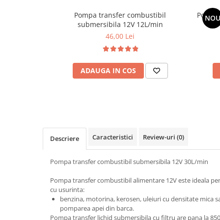
Cotiere Auto
Pompa transfer combustibil
Pompa 
NO
Folie Geamuri
submersibila 12V 12L/min
46,00 Lei
Huse Volan Auto
Huse Volan cu Ac si Ata
Huse Volan din Piele Ecologica
ADAUGA IN COS
Huse Volan din Piele Ecologica cu
Silicon
Huse Volan Piele Naturala
Huse Volan Silicon
Nuca Volan
Caracteristici
Review-uri
(0)
Descriere
Odorizante Auto
Oglinda Retrovizoare
Pompa transfer combustibil submersibila 12V 30L/min
Ornamente Auto
Pompa transfer combustibil alimentare 12V este ideala pen
Ornamente Pedale Auto
cu usurinta:
benzina, motorina, kerosen, uleiuri cu densitate mica sau
Ornamente Protectie Portiera
pomparea apei din barca.
Ornamente Schimbator Viteza
Pompa transfer lichid submersibila cu filtru are pana la 8