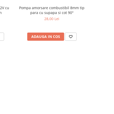
12V cu
Pompa amorsare combustibil 8mm tip
Pompa amors
n
para cu supapa si cot 90°
para pent
28,00 Lei
ADAUGA IN COS
ADAU