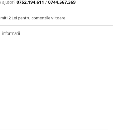
e ajutor?
0752.194.611
/
0744.567.369
imiti
2
Lei pentru comenzile viitoare
informatii