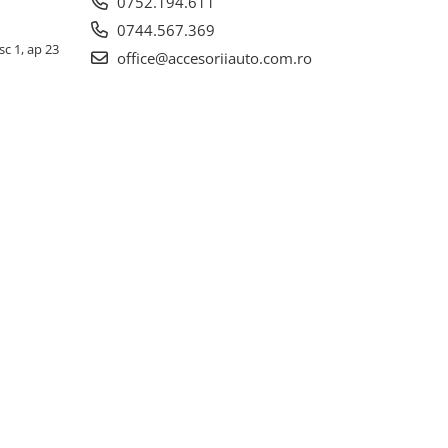
0752.194.611
0744.567.369
sc 1, ap 23
office@accesoriiauto.com.ro