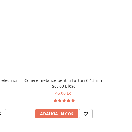
 electrici
Coliere metalice pentru furtun 6-15 mm
Cheie roat
set 80 piese
19 si 21
46,00 Lei
ADAUGA IN COS
AD