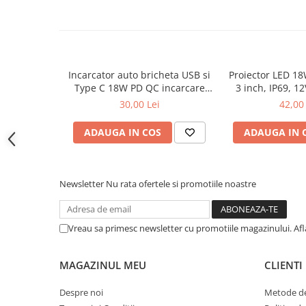
Covorase CHEVROLET
Covorase CITROEN
Covorase DACIA
Covorase DS
Incarcator auto bricheta USB si
Proiector LED 1
Covorase FIAT
Type C 18W PD QC incarcare
3 inch, IP69, 1
rapida 12V 24V
30,00 Lei
42,00 
Covorase FORD
Covorase HONDA
ADAUGA IN COS
ADAUGA IN 
Covorase HYUNDAI
Covorase ISUZU
Newsletter
Nu rata ofertele si promotiile noastre
Covorase IVECO
Covorase KIA
Vreau sa primesc newsletter cu promotiile magazinului. Af
Covorase MAN
Covorase MAZDA
MAGAZINUL MEU
CLIENTI
Covorase MERCEDES
Despre noi
Metode de
Covorase MG