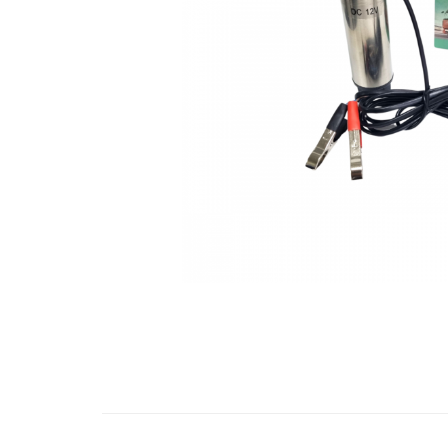
Bare Portbagaj
Brelocuri Auto Metalice Chei
Capace Prezoane
Carcase Chei Auto
Carcasa cheie Audi
Carcasa cheie Bmw
Carcasa cheie Dacia
Carcasa Cheie Fiat
Carcasa Cheie Ford
Carcasa Cheie Hyundai
Carcasa Cheie Mercedes Benz
Carcasa Cheie Opel
Carcasa Cheie Peugeot
Carcasa Cheie Renault
Distribuie
pe
Carcasa Cheie Skoda
Facebook
Carcasa Cheie Toyota
Carcasa Cheie Volkswagen