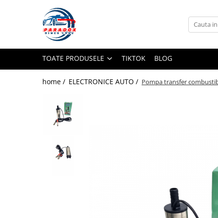
Toate Produsele
ACCESORII AUTO
TOATE PRODUSELE
TIKTOK
BLOG
Abtibild / Sticker Auto
Baby on Board
home /
ELECTRONICE AUTO /
Pompa transfer combustib
Diverse modele
Limitare de viteza
RO; EU
Semn incepator
Accesorii Camping
Accesorii Curatare Auto
Accesorii Sezon Rece
Accesorii Siguranta Auto
Banda Reflectorizanta