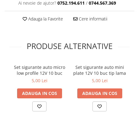
Covorase SUZUKI
Ai nevoie de ajutor?
0752.194.611
/
0744.567.369
Folie Geamuri
Covorase TOYOTA
Huse Volan Auto
Adauga la Favorite
Cere informatii
Covorase VOLKSWAGEN
Huse Volan cu Ac si Ata
Huse Volan din Piele Ecologica
Covorase VOLVO
Huse Volan din Piele Ecologica cu
Tavite Portbagaj
PRODUSE ALTERNATIVE
Silicon
Huse Volan Piele Naturala
Huse Volan Silicon
Set sigurante auto micro
Set sigurante auto mini
Se
Nuca Volan
low profile 12V 10 buc
plate 12V 10 buc tip lama
Odorizante Auto
5,00 Lei
5,00 Lei
Oglinda Retrovizoare
ADAUGA IN COS
ADAUGA IN COS
Ornamente Auto
Ornamente Pedale Auto
Ornamente Protectie Portiera
Ornamente Schimbator Viteza
Ornamente Toba Auto