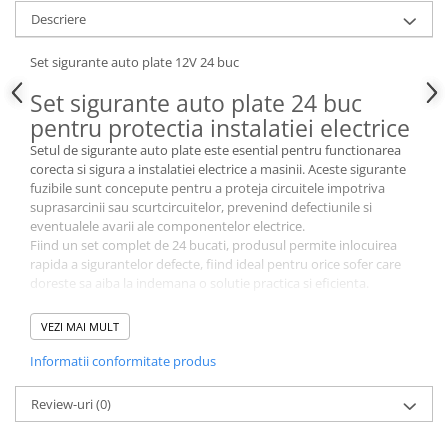
Parasolare Auto
Descriere
Plasa elastica & Organizator Auto
Set sigurante auto plate 12V 24 buc
Prelate Auto
Set sigurante auto plate 24 buc
Scrumiere Auto
pentru protectia instalatiei electrice
Stergatoare Parbriz
Setul de sigurante auto plate este esential pentru functionarea
corecta si sigura a instalatiei electrice a masinii. Aceste sigurante
Suport Auto Ochelari
fuzibile sunt concepute pentru a proteja circuitele impotriva
Suporti Numar Inmatriculare
suprasarcinii sau scurtcircuitelor, prevenind defectiunile si
eventualele avarii ale componentelor electrice.
Suporti Pahar Auto
Fiind un set complet de 24 bucati, produsul permite inlocuirea
rapida a sigurantelor defecte, fiind ideal pentru orice sofer care
Suporti Telefon Auto
doreste sa aiba la indemana o solutie practica si eficienta.
Tetiera Auto
VEZI MAI MULT
Caracteristici principale
Informatii conformitate produs
✔ tip: sigurante auto plate (standard)
✔ tensiune: 12 V
✔ calitate premium
Review-uri
(0)
✔ compatibile cu majoritatea autoturismelor
✔ inlocuire usoara si rapida