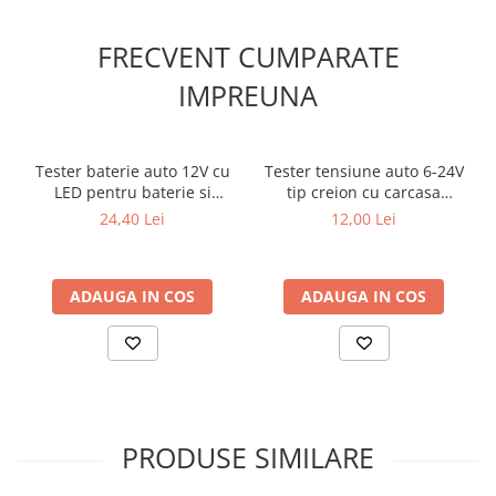
FRECVENT CUMPARATE
Setul contine
✔ 4 × 30 AMP
IMPREUNA
✔ 4 × 25 AMP
✔ 4 × 20 AMP
✔ 4 × 15 AMP
✔ 4 × 10 AMP
Tester baterie auto 12V cu
Tester tensiune auto 6-24V
✔ 4 × 7.5 AMP
LED pentru baterie si
tip creion cu carcasa
alternator
metalica
24,40 Lei
12,00 Lei
Utilizari recomandate
✔ protectia circuitelor electrice auto
ADAUGA IN COS
ADAUGA IN COS
✔ inlocuirea sigurantelor arse
✔ mentenanta sistemului electric al masinii
✔ utilizare in bord sau cutia de sigurante
Avantaje
✔ previne defectiunile electrice
PRODUSE SIMILARE
✔ protectie impotriva suprasarcinii
✔ set complet pentru utilizare imediata
✔ usor de depozitat si transportat