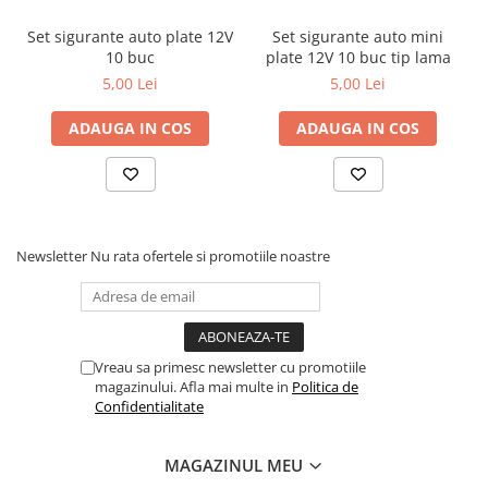
Set sigurante auto plate 12V
Set sigurante auto mini
Pachetul contine
10 buc
plate 12V 10 buc tip lama
5,00 Lei
5,00 Lei
✔ 24 × sigurante auto plate
Pretul afisat este per set.
ADAUGA IN COS
ADAUGA IN COS
Newsletter
Nu rata ofertele si promotiile noastre
Vreau sa primesc newsletter cu promotiile
magazinului. Afla mai multe in
Politica de
Confidentialitate
MAGAZINUL MEU