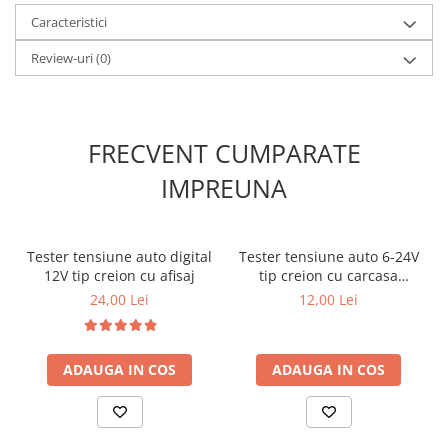
Pretul afisat este per bucata.
Caracteristici
Review-uri
(0)
FRECVENT CUMPARATE
IMPREUNA
Tester tensiune auto digital
Tester tensiune auto 6-24V
12V tip creion cu afisaj
tip creion cu carcasa
metalica
24,00 Lei
12,00 Lei
ADAUGA IN COS
ADAUGA IN COS