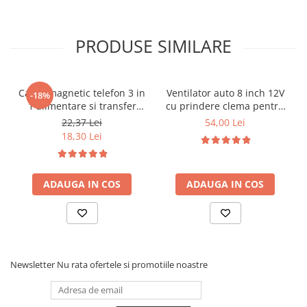
PRODUSE SIMILARE
Cablu magnetic telefon 3 in
Ventilator auto 8 inch 12V
-18%
1 alimentare si transfer
cu prindere clema pentru
date universal cu 3 capete
masina
22,37 Lei
54,00 Lei
18,30 Lei
ADAUGA IN COS
ADAUGA IN COS
Newsletter
Nu rata ofertele si promotiile noastre