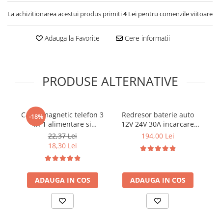
Covorase SUZUKI
Folie Geamuri
La achizitionarea acestui produs primiti
4
Lei pentru comenzile viitoare
Covorase TOYOTA
Huse Volan Auto
Covorase VOLKSWAGEN
Huse Volan cu Ac si Ata
Adauga la Favorite
Cere informatii
Huse Volan din Piele Ecologica
Covorase VOLVO
Huse Volan din Piele Ecologica cu
Tavite Portbagaj
Silicon
PRODUSE ALTERNATIVE
Huse Volan Piele Naturala
Huse Volan Silicon
Nuca Volan
Cablu magnetic telefon 3
Redresor baterie auto
Ad
-18%
Odorizante Auto
in 1 alimentare si
12V 24V 30A incarcare
pin
transfer date universal cu
rapida
22,37 Lei
194,00 Lei
Oglinda Retrovizoare
3 capete
18,30 Lei
Ornamente Auto
Ornamente Pedale Auto
ADAUGA IN COS
ADAUGA IN COS
Ornamente Protectie Portiera
Ornamente Schimbator Viteza
Ornamente Toba Auto