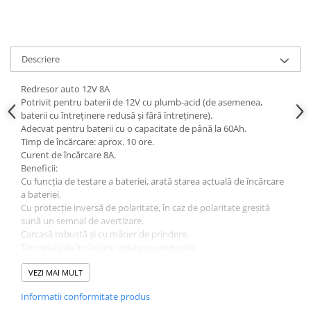
Parasolare Auto
Plasa elastica & Organizator Auto
Prelate Auto
Descriere
Scrumiere Auto
Redresor auto 12V 8A
Stergatoare Parbriz
Potrivit pentru baterii de 12V cu plumb-acid (de asemenea,
baterii cu întreținere redusă și fără întreținere).
Suport Auto Ochelari
Adecvat pentru baterii cu o capacitate de până la 60Ah.
Suporti Numar Inmatriculare
Timp de încărcare: aprox. 10 ore.
Curent de încărcare 8A.
Suporti Pahar Auto
Beneficii:
Cu funcția de testare a bateriei, arată starea actuală de încărcare
Suporti Telefon Auto
a bateriei.
Tetiera Auto
Cu protecție inversă de polaritate, în caz de polaritate greșită
sună un semnal de avertizare.
Carcasă robustă și cu mâner de prindere.
Terminale de încărcare izolate cu protecție.
Cablul de alimentare cu priza Euro.
Afișaj pentru a indica starea de încărcare.
VEZI MAI MULT
Cleștii izolati sunt incluși.
Informatii conformitate produs
Redresor auto 12V 8A