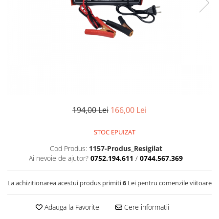
Bare Portbagaj
Brelocuri Auto Metalice Chei
Capace Prezoane
Carcase Chei Auto
Carcasa cheie Audi
Carcasa cheie Bmw
Carcasa cheie Dacia
Carcasa Cheie Fiat
194,00 Lei
166,00 Lei
Carcasa Cheie Ford
Carcasa Cheie Hyundai
STOC EPUIZAT
Carcasa Cheie Mercedes Benz
Cod Produs:
1157-Produs_Resigilat
Carcasa Cheie Opel
Ai nevoie de ajutor?
0752.194.611
/
0744.567.369
Carcasa Cheie Peugeot
Carcasa Cheie Renault
La achizitionarea acestui produs primiti
6
Lei pentru comenzile viitoare
Carcasa Cheie Skoda
Carcasa Cheie Toyota
Adauga la Favorite
Cere informatii
Carcasa Cheie Volkswagen