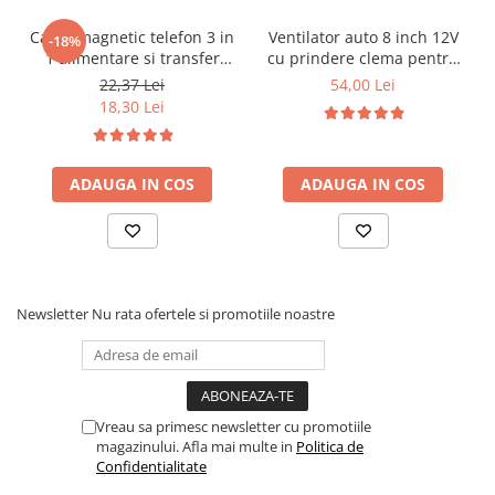
Covorase MINI
Cablu magnetic telefon 3 in
Ventilator auto 8 inch 12V
-18%
Covorase NISSAN
1 alimentare si transfer
cu prindere clema pentru
date universal cu 3 capete
masina
22,37 Lei
54,00 Lei
Covorase OPEL
18,30 Lei
Covorase PEUGEOT
Covorase PORSCHE
ADAUGA IN COS
ADAUGA IN COS
Covorase RENAULT
Covorase SEAT
Covorase SKODA
Covorase SsangYong
Newsletter
Nu rata ofertele si promotiile noastre
Covorase SUZUKI
Covorase TOYOTA
Covorase VOLKSWAGEN
Vreau sa primesc newsletter cu promotiile
Covorase VOLVO
magazinului. Afla mai multe in
Politica de
Confidentialitate
Tavite Portbagaj