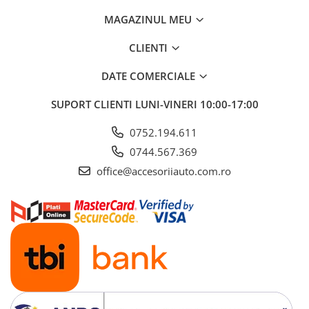
ELECTRICE AUTO
MAGAZINUL MEU
Adaptoare Bricheta Auto
Antene Auto
CLIENTI
Banda izolatoare
DATE COMERCIALE
Borne Baterie
SUPORT CLIENTI
LUNI-VINERI 10:00-17:00
Bricheta Auto
Cabluri Alimentare Date Telefon
0752.194.611
Cabluri de Pornire
0744.567.369
office@accesoriiauto.com.ro
Claxoane Auto
Incarcatoare Auto
Invertor Auto
Papuci / Conectori Electrici
Redresoare Auto
Roboti Pornire Auto
Sigurante Auto