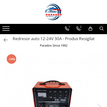
Toate Produsele
ACCESORII AUTO
1
2
Abtibild / Sticker Auto
Redresor auto 12-24V 30A - Produs Resigilat
Baby on Board
Diverse modele
Paradox Since 1992
Limitare de viteza
RO; EU
-14%
Semn incepator
Accesorii Camping
Accesorii Curatare Auto
Accesorii Sezon Rece
Accesorii Siguranta Auto
Banda Reflectorizanta