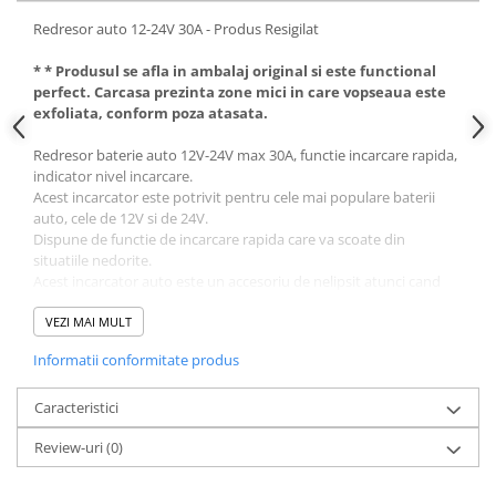
Ornamente Toba Auto
Redresor auto 12-24V 30A - Produs Resigilat
Parasolare Auto
* * Produsul se afla in ambalaj original si este functional
perfect. Carcasa prezinta zone mici in care vopseaua este
Plasa elastica & Organizator Auto
exfoliata, conform poza atasata.
Prelate Auto
Redresor baterie auto 12V-24V max 30A, functie incarcare rapida,
Scrumiere Auto
indicator nivel incarcare.
Stergatoare Parbriz
Acest incarcator este potrivit pentru cele mai populare baterii
auto, cele de 12V si de 24V.
Suport Auto Ochelari
Dispune de functie de incarcare rapida care va scoate din
situatiile nedorite.
Suporti Numar Inmatriculare
Acest incarcator auto este un accesoriu de nelipsit atunci cand
Suporti Pahar Auto
porniti intr-o calatorie.
Este echipat cu un comutator special care va permite sa alegeti
VEZI MAI MULT
Suporti Telefon Auto
intre 12V si 24V inainte de a incepe incarcarea bateriei. Poate
Informatii conformitate produs
incarca cu usurinta bateriile multor tipuri de masini, motociclete
Tetiera Auto
si multe alte baterii.
COVORASE AUTO
Indicator nivel incarcare, maner confortabil
Caracteristici
Incarcatorul dispune de un indicator care arata nivelul bateriei,
Covorase AUDI
Review-uri
(0)
permitandu-va astfel sa incarcati dispozitivul la nivelul selectat.
Covorase BMW
Este foarte usor de utilizat, oricine poate incarca cu usurinta
sursa de alimentare a vehiculului.