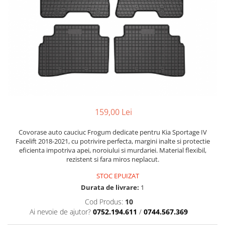
Bare Portbagaj
Brelocuri Auto Metalice Chei
Capace Prezoane
Carcase Chei Auto
Carcasa cheie Audi
Carcasa cheie Bmw
Carcasa cheie Dacia
Carcasa Cheie Fiat
159,00 Lei
Carcasa Cheie Ford
Carcasa Cheie Hyundai
Covorase auto cauciuc Frogum dedicate pentru Kia Sportage IV
Facelift 2018-2021, cu potrivire perfecta, margini inalte si protectie
Carcasa Cheie Mercedes Benz
eficienta impotriva apei, noroiului si murdariei. Material flexibil,
Carcasa Cheie Opel
rezistent si fara miros neplacut.
Carcasa Cheie Peugeot
STOC EPUIZAT
Carcasa Cheie Renault
Durata de livrare:
1
Carcasa Cheie Skoda
Cod Produs:
10
Carcasa Cheie Toyota
Ai nevoie de ajutor?
0752.194.611
/
0744.567.369
Carcasa Cheie Volkswagen