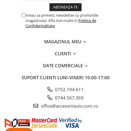
ELECTRICE AUTO
Adaptoare Bricheta Auto
Vreau sa primesc newsletter cu promotiile
Antene Auto
magazinului. Afla mai multe in
Politica de
Confidentialitate
Banda izolatoare
Borne Baterie
MAGAZINUL MEU
Bricheta Auto
CLIENTI
Cabluri Alimentare Date Telefon
Cabluri de Pornire
DATE COMERCIALE
Claxoane Auto
SUPORT CLIENTI
LUNI-VINERI 10:00-17:00
Incarcatoare Auto
0752.194.611
Invertor Auto
0744.567.369
Papuci / Conectori Electrici
office@accesoriiauto.com.ro
Redresoare Auto
Roboti Pornire Auto
Sigurante Auto