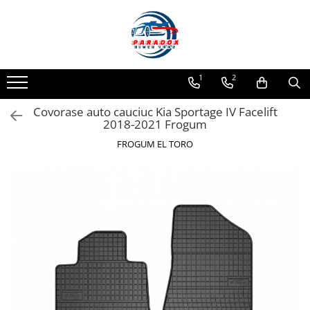
Toate Produsele
ACCESORII AUTO
1
2
Abtibild / Sticker Auto
Covorase auto cauciuc Kia Sportage IV Facelift
Baby on Board
2018-2021 Frogum
Diverse modele
FROGUM EL TORO
Limitare de viteza
RO; EU
Semn incepator
Accesorii Camping
Accesorii Curatare Auto
Accesorii Sezon Rece
Accesorii Siguranta Auto
Banda Reflectorizanta