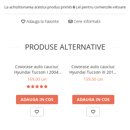
Cotiere Auto
La achizitionarea acestui produs primiti
6
Lei pentru comenzile viitoare
Folie Geamuri
Adauga la Favorite
Cere informatii
Huse Volan Auto
Huse Volan cu Ac si Ata
Huse Volan din Piele Ecologica
PRODUSE ALTERNATIVE
Huse Volan din Piele Ecologica cu
Silicon
Huse Volan Piele Naturala
Covorase auto cauciuc
Covorase auto cauciuc
C
Huse Volan Silicon
Hyundai Tucson I 2004-
Hyundai Tucson III 2015-
K
Nuca Volan
2009 Kia Sportage II 2004-
2020 Kia Sportage IV
169,00 Lei
159,00 Lei
Odorizante Auto
2010 Frogum
2015-2018 Frogum
Oglinda Retrovizoare
ADAUGA IN COS
ADAUGA IN COS
Ornamente Auto
Ornamente Pedale Auto
Ornamente Protectie Portiera
Ornamente Schimbator Viteza