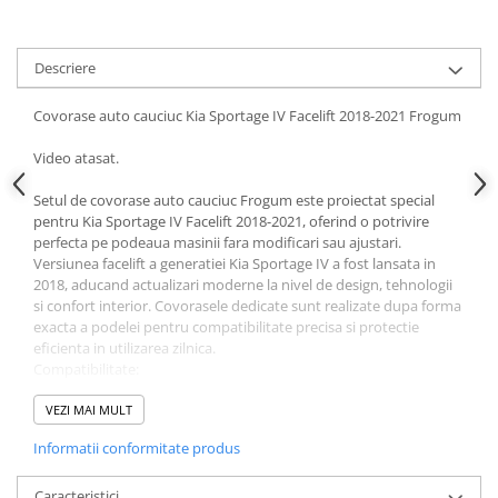
Ornamente Toba Auto
Parasolare Auto
Descriere
Plasa elastica & Organizator Auto
Covorase auto cauciuc Kia Sportage IV Facelift 2018-2021 Frogum
Prelate Auto
Video atasat.
Scrumiere Auto
Stergatoare Parbriz
Setul de covorase auto cauciuc Frogum este proiectat special
pentru Kia Sportage IV Facelift 2018-2021, oferind o potrivire
Suport Auto Ochelari
perfecta pe podeaua masinii fara modificari sau ajustari.
Versiunea facelift a generatiei Kia Sportage IV a fost lansata in
Suporti Numar Inmatriculare
2018, aducand actualizari moderne la nivel de design, tehnologii
Suporti Pahar Auto
si confort interior. Covorasele dedicate sunt realizate dupa forma
exacta a podelei pentru compatibilitate precisa si protectie
Suporti Telefon Auto
eficienta in utilizarea zilnica.
Compatibilitate:
Tetiera Auto
✔ Kia Sportage IV Facelift 2018-2021
COVORASE AUTO
Marginea ridicata contribuie la retinerea eficienta a apei,
VEZI MAI MULT
murdariei, noroiului sau lichidelor, protejand mocheta originala a
Covorase AUDI
Informatii conformitate produs
masinii indiferent de sezon. Forma dedicata permite acoperirea
Covorase BMW
eficienta a podelei si ajuta la mentinerea unui interior curat.
Materialul utilizat este cauciuc flexibil si rezistent, fara miros
Caracteristici