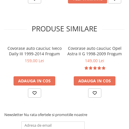
Covorase MINI
Covorase NISSAN
Covorase OPEL
PRODUSE SIMILARE
Covorase PEUGEOT
Covorase PORSCHE
Covorase auto cauciuc Iveco
Covorase auto cauciuc Opel
Covorase RENAULT
Daily III 1999-2014 Frogum
Astra II G 1998-2009 Frogum
Covorase SEAT
159,00 Lei
149,00 Lei
Covorase SKODA
Covorase SsangYong
ADAUGA IN COS
ADAUGA IN COS
Covorase SUZUKI
Covorase TOYOTA
Covorase VOLKSWAGEN
Covorase VOLVO
Newsletter
Nu rata ofertele si promotiile noastre
Tavite Portbagaj