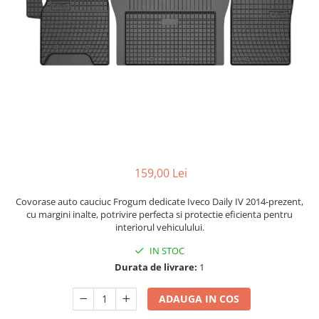
Bare Portbagaj
Brelocuri Auto Metalice Chei
Capace Prezoane
Carcase Chei Auto
Carcasa cheie Audi
Carcasa cheie Bmw
Carcasa cheie Dacia
Carcasa Cheie Fiat
Carcasa Cheie Ford
159,00 Lei
Carcasa Cheie Hyundai
Carcasa Cheie Mercedes Benz
Covorase auto cauciuc Frogum dedicate Iveco Daily IV 2014-prezent,
cu margini inalte, potrivire perfecta si protectie eficienta pentru
Carcasa Cheie Opel
interiorul vehiculului.
Carcasa Cheie Peugeot
IN STOC
Carcasa Cheie Renault
Durata de livrare:
1
Carcasa Cheie Skoda
Carcasa Cheie Toyota
ADAUGA IN COS
Carcasa Cheie Volkswagen