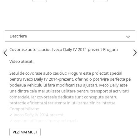
Ornamente Toba Auto
Parasolare Auto
Plasa elastica & Organizator Auto
Prelate Auto
Descriere
Scrumiere Auto
Covorase auto cauciuc Iveco Daily IV 2014-prezent Frogum
Stergatoare Parbriz
Video atasat.
Suport Auto Ochelari
Setul de covorase auto cauciuc Frogum este proiectat special
Suporti Numar Inmatriculare
pentru Iveco Daily IV 2014-prezent, oferind o potrivire perfecta pe
Suporti Pahar Auto
podeaua vehiculului fara modificari sau ajustari. Iveco Daily este
una dintre cele mai utilizate utilitare pentru transport si activitati
Suporti Telefon Auto
comerciale, iar covorasele dedicate sunt concepute pentru
protectie eficienta si rezistenta in utilizarea zilnica intensa.
Tetiera Auto
Compatibilitate:
COVORASE AUTO
✔ Iveco Daily IV 2014-prezent
✔ versiuni utilitare si transport marfa
Covorase AUDI
✔ compatibilitate dedicata generatiei Daily IV
Covorase BMW
Designul dedicat urmareste forma exacta a interiorului, asigurand
VEZI MAI MULT
acoperire completa si fixare stabila in utilizarea zilnica.