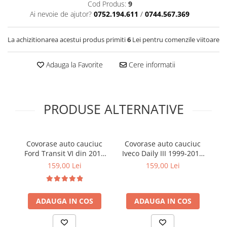
Cod Produs:
9
Cotiere Auto
Ai nevoie de ajutor?
0752.194.611
/
0744.567.369
Folie Geamuri
Huse Volan Auto
La achizitionarea acestui produs primiti
6
Lei pentru comenzile viitoare
Huse Volan cu Ac si Ata
Adauga la Favorite
Cere informatii
Huse Volan din Piele Ecologica
Huse Volan din Piele Ecologica cu
Silicon
Huse Volan Piele Naturala
PRODUSE ALTERNATIVE
Huse Volan Silicon
Nuca Volan
Covorase auto cauciuc
Covorase auto cauciuc
C
Odorizante Auto
Ford Transit VI din 2018
Iveco Daily III 1999-2014
M
Oglinda Retrovizoare
(dupa facelift) - 2023
Frogum
159,00 Lei
159,00 Lei
Frogum
Ornamente Auto
Ornamente Pedale Auto
ADAUGA IN COS
ADAUGA IN COS
Ornamente Protectie Portiera
Ornamente Schimbator Viteza