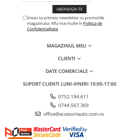
ELECTRICE AUTO
Adaptoare Bricheta Auto
Vreau sa primesc newsletter cu promotiile
Antene Auto
magazinului. Afla mai multe in
Politica de
Confidentialitate
Banda izolatoare
Borne Baterie
MAGAZINUL MEU
Bricheta Auto
Cabluri Alimentare Date Telefon
CLIENTI
Cabluri de Pornire
DATE COMERCIALE
Claxoane Auto
SUPORT CLIENTI
LUNI-VINERI 10:00-17:00
Incarcatoare Auto
0752.194.611
Invertor Auto
0744.567.369
Papuci / Conectori Electrici
office@accesoriiauto.com.ro
Redresoare Auto
Roboti Pornire Auto
Sigurante Auto