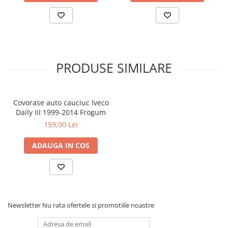
Covorase MINI
Covorase NISSAN
Covorase OPEL
Covorase PEUGEOT
PRODUSE SIMILARE
Covorase PORSCHE
Covorase RENAULT
Covorase auto cauciuc Iveco
Covorase SEAT
Daily III 1999-2014 Frogum
Covorase SKODA
159,00 Lei
Covorase SsangYong
ADAUGA IN COS
Covorase SUZUKI
Covorase TOYOTA
Covorase VOLKSWAGEN
Covorase VOLVO
Newsletter
Nu rata ofertele si promotiile noastre
Tavite Portbagaj