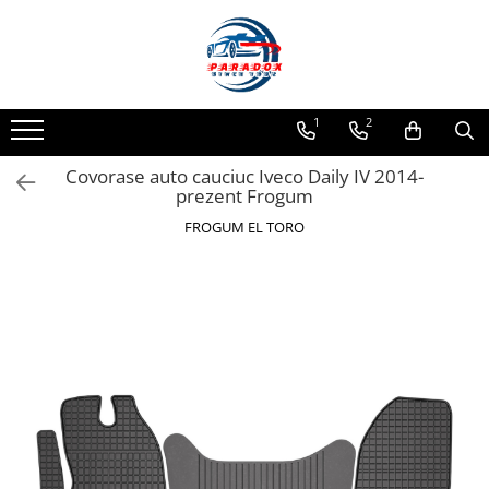
Toate Produsele
ACCESORII AUTO
1
2
Abtibild / Sticker Auto
Covorase auto cauciuc Iveco Daily IV 2014-
Baby on Board
prezent Frogum
Diverse modele
FROGUM EL TORO
Limitare de viteza
RO; EU
Semn incepator
Accesorii Camping
Accesorii Curatare Auto
Accesorii Sezon Rece
Accesorii Siguranta Auto
Banda Reflectorizanta