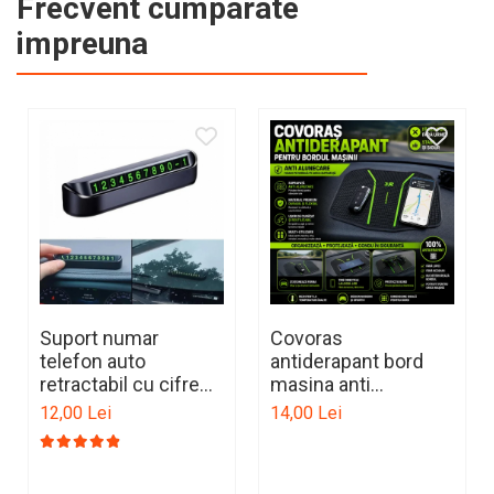
Frecvent cumparate
impreuna
Suport numar
Covoras
telefon auto
antiderapant bord
retractabil cu cifre
masina anti
magnetice pentru
alunecare fara lipire
12,00 Lei
14,00 Lei
parcare temporara