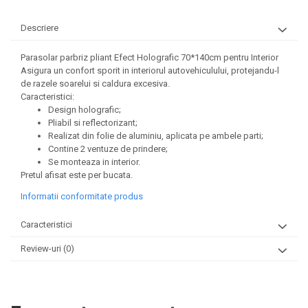
Ornamente Toba Auto
Descriere
Parasolare Auto
Parasolar parbriz pliant Efect Holografic 70*140cm pentru Interior
Plasa elastica & Organizator
Asigura un confort sporit in interiorul autovehiculului, protejandu-l
Auto
de razele soarelui si caldura excesiva.
Caracteristici:
Prelate Auto
Design holografic;
Scrumiere Auto
Pliabil si reflectorizant;
Realizat din folie de aluminiu, aplicata pe ambele parti;
Stergatoare Parbriz
Contine 2 ventuze de prindere;
Se monteaza in interior.
Suport Auto Ochelari
Pretul afisat este per bucata.
Suporti Numar Inmatriculare
Informatii conformitate produs
Suporti Pahar Auto
Caracteristici
Suporti Telefon Auto
Review-uri
(0)
Tetiera Auto