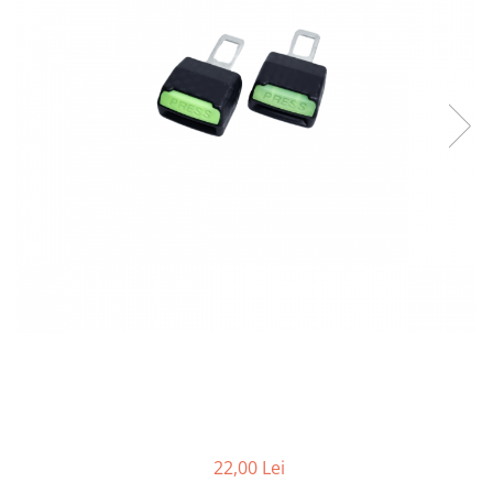
Bare Portbagaj
Brelocuri Auto Metalice Chei
Capace Prezoane
Carcase Chei Auto
Carcasa cheie Audi
Carcasa cheie Bmw
Carcasa cheie Dacia
Carcasa Cheie Fiat
Carcasa Cheie Ford
Carcasa Cheie Hyundai
Carcasa Cheie Mercedes Benz
Carcasa Cheie Opel
Carcasa Cheie Peugeot
Carcasa Cheie Renault
Carcasa Cheie Skoda
Carcasa Cheie Toyota
22,00 Lei
Carcasa Cheie Volkswagen