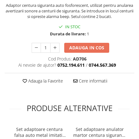
Cotiere Auto
Adaptor centura siguranta auto fosforescent, utilizat pentru anularea
avertizarii sonore a centurii de siguranta. Se introduce in locul centurii
Folie Geamuri
si opreste alarma beep. Setul contine 2 bucati.
Huse Volan Auto
IN STOC
Huse Volan cu Ac si Ata
Durata de livrare:
1
Huse Volan din Piele Ecologica
ADAUGA IN COS
Huse Volan din Piele Ecologica cu
Silicon
Cod Produs:
AD706
Huse Volan Piele Naturala
Ai nevoie de ajutor?
0752.194.611
/
0744.567.369
Huse Volan Silicon
Nuca Volan
Adauga la Favorite
Cere informatii
Odorizante Auto
Oglinda Retrovizoare
PRODUSE ALTERNATIVE
Ornamente Auto
Ornamente Pedale Auto
Ornamente Protectie Portiera
Set adaptoare centura
Set adaptoare anulator
El
falsa auto metal imitatie
martor centura siguranta
m
Ornamente Schimbator Viteza