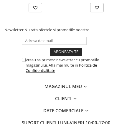
ELECTRICE AUTO
Adaptoare Bricheta Auto
Antene Auto
Banda izolatoare
Newsletter
Nu rata ofertele si promotiile noastre
Borne Baterie
Bricheta Auto
Cabluri Alimentare Date Telefon
Vreau sa primesc newsletter cu promotiile
Cabluri de Pornire
magazinului. Afla mai multe in
Politica de
Confidentialitate
Claxoane Auto
Incarcatoare Auto
MAGAZINUL MEU
Invertor Auto
CLIENTI
Papuci / Conectori Electrici
Redresoare Auto
DATE COMERCIALE
Roboti Pornire Auto
SUPORT CLIENTI
LUNI-VINERI 10:00-17:00
Sigurante Auto