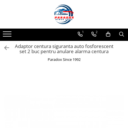
Toate Produsele
ACCESORII AUTO
1
2
Abtibild / Sticker Auto
Adaptor centura siguranta auto fosforescent
Baby on Board
set 2 buc pentru anulare alarma centura
Diverse modele
Paradox Since 1992
Limitare de viteza
RO; EU
Semn incepator
Accesorii Camping
Accesorii Curatare Auto
Accesorii Sezon Rece
Accesorii Siguranta Auto
Banda Reflectorizanta