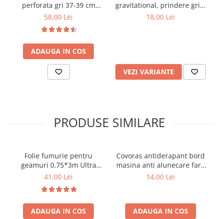
perforata gri 37-39 cm
gravitational, prindere grila
Avantaje
Covorase MINI
universala
ventilatie, rotire 360°
58,00 Lei
18,00 Lei
Covorase NISSAN
• opreste avertizarea sonora a centurii
• instalare rapida si usoara
Covorase OPEL
• compatibil cu majoritatea masinilor
ADAUGA IN COS
• material vizibil fosforescent
Covorase PEUGEOT
• dimensiune compacta
Covorase PORSCHE
VEZI VARIANTE
• util pentru transportul obiectelor pe scaun
Covorase RENAULT
Pretul afisat este per set.
Covorase SEAT
Covorase SKODA
PRODUSE SIMILARE
Covorase SsangYong
Covorase SUZUKI
Folie fumurie pentru
Covoras antiderapant bord
Covorase TOYOTA
geamuri 0.75*3m Ultra
masina anti alunecare fara
Super Dark Black 1%
lipire
Covorase VOLKSWAGEN
41,00 Lei
14,00 Lei
Covorase VOLVO
Tavite Portbagaj
ADAUGA IN COS
ADAUGA IN COS