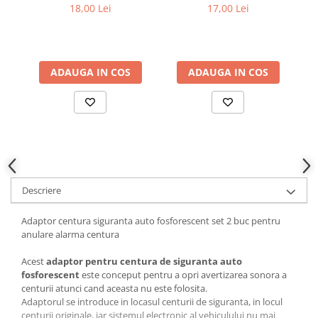
carbon anulator sunet
auto
fl
18,00 Lei
17,00 Lei
Ornamente Toba Auto
centura
Parasolare Auto
Plasa elastica & Organizator Auto
ADAUGA IN COS
ADAUGA IN COS
Prelate Auto
Scrumiere Auto
Stergatoare Parbriz
Suport Auto Ochelari
Suporti Numar Inmatriculare
Descriere
Suporti Pahar Auto
Suporti Telefon Auto
Adaptor centura siguranta auto fosforescent set 2 buc pentru
anulare alarma centura
Tetiera Auto
COVORASE AUTO
Acest
adaptor pentru centura de siguranta auto
fosforescent
este conceput pentru a opri avertizarea sonora a
Covorase AUDI
centurii atunci cand aceasta nu este folosita.
Covorase BMW
Adaptorul se introduce in locasul centurii de siguranta, in locul
centurii originale, iar sistemul electronic al vehiculului nu mai