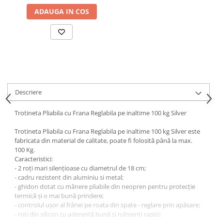
Ornamente Toba Auto
ADAUGA IN COS
Parasolare Auto
Plasa elastica & Organizator Auto
Prelate Auto
Scrumiere Auto
Stergatoare Parbriz
Descriere
Suport Auto Ochelari
Trotineta Pliabila cu Frana Reglabila pe inaltime 100 kg Silver
Suporti Numar Inmatriculare
Suporti Pahar Auto
Trotineta Pliabila cu Frana Reglabila pe inaltime 100 kg Silver este
fabricata din material de calitate, poate fi folosită până la max.
Suporti Telefon Auto
100 Kg.
Caracteristici:
Tetiera Auto
- 2 roți mari silențioase cu diametrul de 18 cm;
COVORASE AUTO
- cadru rezistent din aluminiu si metal;
- ghidon dotat cu mânere pliabile din neopren pentru protecţie
Covorase AUDI
termică şi o mai bună prindere;
Covorase BMW
- controlul ușor al frânei pe roata din spate - reglare prin apăsare;
- roți din silicon cu aderență bună si rulmenti rapizi;