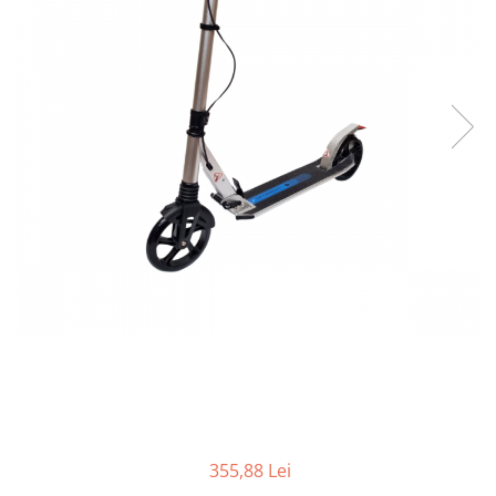
Bare Portbagaj
Brelocuri Auto Metalice Chei
Capace Prezoane
Carcase Chei Auto
Carcasa cheie Audi
Carcasa cheie Bmw
Carcasa cheie Dacia
Carcasa Cheie Fiat
Carcasa Cheie Ford
Carcasa Cheie Hyundai
Carcasa Cheie Mercedes Benz
Carcasa Cheie Opel
Carcasa Cheie Peugeot
Carcasa Cheie Renault
Carcasa Cheie Skoda
Carcasa Cheie Toyota
355,88 Lei
Carcasa Cheie Volkswagen