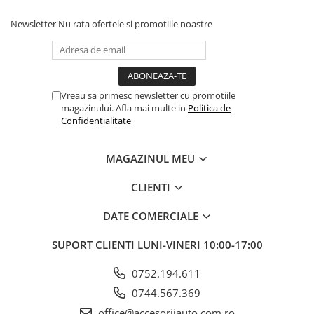
ELECTRICE AUTO
Adaptoare Bricheta Auto
Newsletter
Nu rata ofertele si promotiile noastre
Antene Auto
Banda izolatoare
Borne Baterie
Vreau sa primesc newsletter cu promotiile
magazinului. Afla mai multe in
Politica de
Bricheta Auto
Confidentialitate
Cabluri Alimentare Date Telefon
Cabluri de Pornire
MAGAZINUL MEU
Claxoane Auto
CLIENTI
Incarcatoare Auto
DATE COMERCIALE
Invertor Auto
Papuci / Conectori Electrici
SUPORT CLIENTI
LUNI-VINERI 10:00-17:00
Redresoare Auto
0752.194.611
Roboti Pornire Auto
0744.567.369
Sigurante Auto
office@accesoriiauto.com.ro