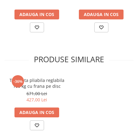
Covorase MINI
ADAUGA IN COS
ADAUGA IN COS
Covorase NISSAN
Covorase OPEL
Covorase PEUGEOT
Covorase PORSCHE
Covorase RENAULT
PRODUSE SIMILARE
Covorase SEAT
Covorase SKODA
Trotineta pliabila reglabila
-36%
Covorase SsangYong
100 kg cu frana pe disc
Covorase SUZUKI
671,00 Lei
427,00 Lei
Covorase TOYOTA
Covorase VOLKSWAGEN
ADAUGA IN COS
Covorase VOLVO
Tavite Portbagaj