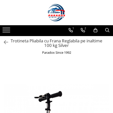
Toate Produsele
ACCESORII AUTO
1
2
Abtibild / Sticker Auto
Trotineta Pliabila cu Frana Reglabila pe inaltime
Baby on Board
100 kg Silver
Diverse modele
Paradox Since 1992
Limitare de viteza
RO; EU
Semn incepator
Accesorii Camping
Accesorii Curatare Auto
Accesorii Sezon Rece
Accesorii Siguranta Auto
Banda Reflectorizanta