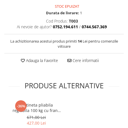
Cotiere Auto
STOC EPUIZAT
Durata de livrare:
1
Folie Geamuri
Cod Produs:
T003
Huse Volan Auto
Ai nevoie de ajutor?
0752.194.611
/
0744.567.369
Huse Volan cu Ac si Ata
Huse Volan din Piele Ecologica
La achizitionarea acestui produs primiti
14
Lei pentru comenzile
Huse Volan din Piele Ecologica cu
viitoare
Silicon
Huse Volan Piele Naturala
Adauga la Favorite
Cere informatii
Huse Volan Silicon
Nuca Volan
Odorizante Auto
PRODUSE ALTERNATIVE
Oglinda Retrovizoare
Ornamente Auto
Trotineta pliabila
-36%
Ornamente Pedale Auto
reglabila 100 kg cu frana
pe disc
Ornamente Protectie Portiera
671,00 Lei
427,00 Lei
Ornamente Schimbator Viteza