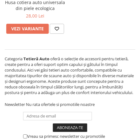
Bare Portbagaj
Husa cotiera auto universala
din piele ecologica
Brelocuri Auto Metalice Chei
28,00 Lei
Capace Prezoane
VEZI VARIANTE
Carcase Chei Auto
Carcasa cheie Audi
Carcasa cheie Bmw
Carcasa cheie Dacia
Categoria
Tetieră Auto
oferă o selecție de accesorii pentru tetieră,
Carcasa Cheie Fiat
create pentru a oferi suport optim capului și gâtului în timpul
condusului. Aici vei găsi tetieri auto confortabile, compatibile cu
Carcasa Cheie Ford
majoritatea tipurilor de scaune auto și disponibile în diverse materiale
Carcasa Cheie Hyundai
și designuri ergonome. Aceste produse sunt concepute pentru a
reduce oboseala în timpul călătoriilor lungi, pentru a îmbunătăți
Carcasa Cheie Mercedes Benz
postura și pentru a adăuga un plus de confort interiorului vehiculului.
Carcasa Cheie Opel
Carcasa Cheie Peugeot
Newsletter
Nu rata ofertele si promotiile noastre
Carcasa Cheie Renault
Carcasa Cheie Skoda
Carcasa Cheie Toyota
Vreau sa primesc newsletter cu promotiile
Carcasa Cheie Volkswagen