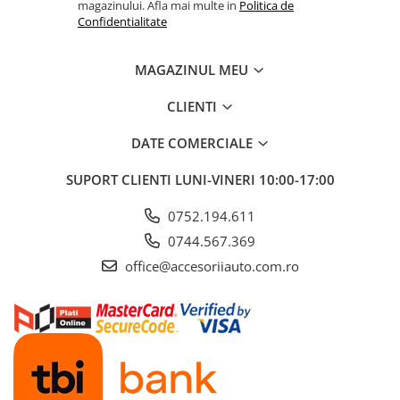
magazinului. Afla mai multe in
Politica de
Cotiere Auto
Confidentialitate
Folie Geamuri
Huse Volan Auto
MAGAZINUL MEU
Huse Volan cu Ac si Ata
CLIENTI
Huse Volan din Piele Ecologica
DATE COMERCIALE
Huse Volan din Piele Ecologica cu
Silicon
SUPORT CLIENTI
LUNI-VINERI 10:00-17:00
Huse Volan Piele Naturala
Huse Volan Silicon
0752.194.611
Nuca Volan
0744.567.369
Odorizante Auto
office@accesoriiauto.com.ro
Oglinda Retrovizoare
Ornamente Auto
Ornamente Pedale Auto
Ornamente Protectie Portiera
Ornamente Schimbator Viteza