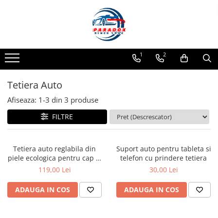
Toate Produsele
ACCESORII AUTO
1
2
Abtibild / Sticker Auto
Baby on Board
Tetiera Auto
Diverse modele
Afiseaza:
1-
3
din
3
produse
Limitare de viteza
FILTRE
RO; EU
Semn incepator
Accesorii Camping
Tetiera auto reglabila din
Suport auto pentru tableta si
piele ecologica pentru cap si
telefon cu prindere tetiera
Accesorii Curatare Auto
gat cu rotire 180°
119,00 Lei
30,00 Lei
Accesorii Sezon Rece
Accesorii Siguranta Auto
ADAUGA IN COS
ADAUGA IN COS
Banda Reflectorizanta