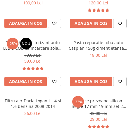
ridicare masina
109,00 Lei
120,00 Lei
Cotiere Auto
Folie Geamuri
Huse Volan Auto
ADAUGA IN COS
ADAUGA IN COS
Huse Volan cu Ac si Ata
Huse Volan din Piele Ecologica
Triunghi reflectorizant auto
Pasta reparatie toba auto
-25%
NOU
Huse Volan din Piele Ecologica cu
LED 3 COB cu incarcare solara
Caspian 150g ciment etansare
Silicon
USB
esapament
79,00 Lei
18,00 Lei
Huse Volan Piele Naturala
59,00 Lei
Huse Volan Silicon
Nuca Volan
ADAUGA IN COS
ADAUGA IN COS
Odorizante Auto
Oglinda Retrovizoare
Filtru aer Dacia Logan I 1.4 si
Capace prezoane silicon
Ornamente Auto
-33%
1.6 benzina 2008-2014
negre 17 mm 19 mm set 20
Ornamente Pedale Auto
buc
26,00 Lei
43,00 Lei
29,00 Lei
Ornamente Protectie Portiera
Ornamente Schimbator Viteza