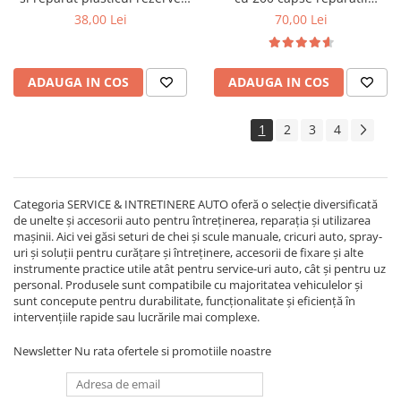
600 buc
plastice si bara auto
Covorase MINI
38,00 Lei
70,00 Lei
Covorase NISSAN
Covorase OPEL
ADAUGA IN COS
ADAUGA IN COS
Covorase PEUGEOT
Covorase PORSCHE
1
2
3
4
Covorase RENAULT
Covorase SEAT
Categoria
SERVICE & INTRETINERE AUTO oferă o selecție diversificată
Covorase SKODA
de unelte și accesorii auto pentru întreținerea, reparația și utilizarea
mașinii. Aici vei găsi seturi de chei și scule manuale, cricuri auto, spray-
Covorase SsangYong
uri și soluții pentru curățare și întreținere, accesorii de fixare și alte
Covorase SUZUKI
instrumente practice utile atât pentru service-uri auto, cât și pentru uz
personal. Produsele sunt compatibile cu majoritatea vehiculelor și
Covorase TOYOTA
sunt concepute pentru durabilitate, funcționalitate și eficiență în
intervențiile rapide sau lucrările mai complexe.
Covorase VOLKSWAGEN
Covorase VOLVO
Newsletter
Nu rata ofertele si promotiile noastre
Tavite Portbagaj