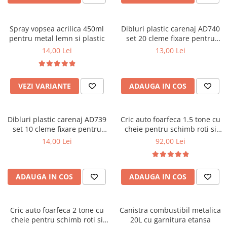
Bare Portbagaj
Brelocuri Auto Metalice Chei
Spray vopsea acrilica 450ml
Dibluri plastic carenaj AD740
Capace Prezoane
pentru metal lemn si plastic
set 20 cleme fixare pentru
Carcase Chei Auto
tapiterie si interior auto
14,00 Lei
13,00 Lei
Carcasa cheie Audi
Carcasa cheie Bmw
VEZI VARIANTE
ADAUGA IN COS
Carcasa cheie Dacia
Carcasa Cheie Fiat
Carcasa Cheie Ford
Dibluri plastic carenaj AD739
Cric auto foarfeca 1.5 tone cu
set 10 cleme fixare pentru
cheie pentru schimb roti si
Carcasa Cheie Hyundai
tapiterie si interior auto
ridicare masina
14,00 Lei
92,00 Lei
Carcasa Cheie Mercedes Benz
Carcasa Cheie Opel
Carcasa Cheie Peugeot
ADAUGA IN COS
ADAUGA IN COS
Carcasa Cheie Renault
Carcasa Cheie Skoda
Carcasa Cheie Toyota
Cric auto foarfeca 2 tone cu
Canistra combustibil metalica
cheie pentru schimb roti si
20L cu garnitura etansa
Carcasa Cheie Volkswagen