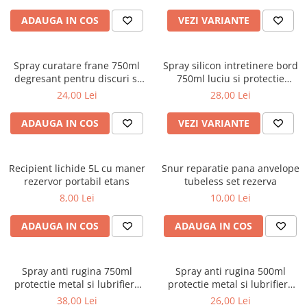
Ornamente Toba Auto
ADAUGA IN COS
VEZI VARIANTE
Parasolare Auto
Plasa elastica & Organizator Auto
Spray curatare frane 750ml
Spray silicon intretinere bord
degresant pentru discuri si
750ml luciu si protectie
Prelate Auto
sistem franare auto
interior auto
24,00 Lei
28,00 Lei
Scrumiere Auto
Stergatoare Parbriz
ADAUGA IN COS
VEZI VARIANTE
Suport Auto Ochelari
Suporti Numar Inmatriculare
Recipient lichide 5L cu maner
Snur reparatie pana anvelope
rezervor portabil etans
tubeless set rezerva
Suporti Pahar Auto
8,00 Lei
10,00 Lei
Suporti Telefon Auto
ADAUGA IN COS
ADAUGA IN COS
Tetiera Auto
COVORASE AUTO
Covorase AUDI
Spray anti rugina 750ml
Spray anti rugina 500ml
protectie metal si lubrifiere
protectie metal si lubrifiere
Covorase BMW
mecanisme auto
mecanisme auto
38,00 Lei
26,00 Lei