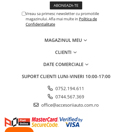
ELECTRICE AUTO
Adaptoare Bricheta Auto
Vreau sa primesc newsletter cu promotiile
Antene Auto
magazinului. Afla mai multe in
Politica de
Confidentialitate
Banda izolatoare
Borne Baterie
MAGAZINUL MEU
Bricheta Auto
CLIENTI
Cabluri Alimentare Date Telefon
DATE COMERCIALE
Cabluri de Pornire
Claxoane Auto
SUPORT CLIENTI
LUNI-VINERI 10:00-17:00
Incarcatoare Auto
0752.194.611
Invertor Auto
0744.567.369
Papuci / Conectori Electrici
office@accesoriiauto.com.ro
Redresoare Auto
Roboti Pornire Auto
Sigurante Auto