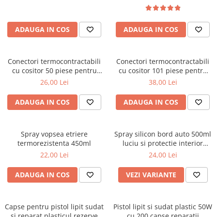
Covorase CHEVROLET
Covorase CITROEN
ADAUGA IN COS
ADAUGA IN COS
Covorase DACIA
Covorase DS
Conectori termocontractabili
Conectori termocontractabili
Covorase FIAT
cu cositor 50 piese pentru
cu cositor 101 piese pentru
Covorase FORD
lipire si etansare fire auto
lipire si etansare fire auto
26,00 Lei
38,00 Lei
Covorase HONDA
ADAUGA IN COS
ADAUGA IN COS
Covorase HYUNDAI
Covorase ISUZU
Spray vopsea etriere
Spray silicon bord auto 500ml
Covorase IVECO
termorezistenta 450ml
luciu si protectie interior
Covorase KIA
Prevent
22,00 Lei
24,00 Lei
Covorase MAN
ADAUGA IN COS
VEZI VARIANTE
Covorase MAZDA
Covorase MERCEDES
Capse pentru pistol lipit sudat
Pistol lipit si sudat plastic 50W
Covorase MG
si reparat plasticul rezerve
cu 200 capse reparatii