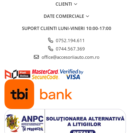
ELECTRICE AUTO
CLIENTI
Adaptoare Bricheta Auto
DATE COMERCIALE
Antene Auto
Banda izolatoare
SUPORT CLIENTI
LUNI-VINERI 10:00-17:00
Borne Baterie
0752.194.611
Bricheta Auto
0744.567.369
Cabluri Alimentare Date Telefon
office@accesoriiauto.com.ro
Cabluri de Pornire
Claxoane Auto
Incarcatoare Auto
Invertor Auto
Papuci / Conectori Electrici
Redresoare Auto
Roboti Pornire Auto
Sigurante Auto