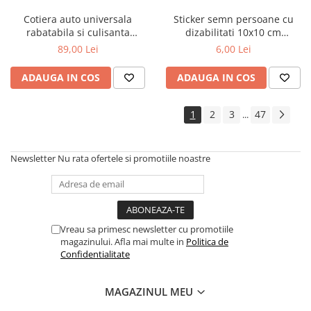
Covorase MINI
Cotiera auto universala
Sticker semn persoane cu
rabatabila si culisanta
dizabilitati 10x10 cm
Covorase NISSAN
reglabila neagra
informare auto
89,00 Lei
6,00 Lei
Covorase OPEL
ADAUGA IN COS
ADAUGA IN COS
Covorase PEUGEOT
Covorase PORSCHE
1
2
3
47
...
Covorase RENAULT
Covorase SEAT
Newsletter
Nu rata ofertele si promotiile noastre
Covorase SKODA
Covorase SsangYong
Covorase SUZUKI
Covorase TOYOTA
Vreau sa primesc newsletter cu promotiile
magazinului. Afla mai multe in
Politica de
Covorase VOLKSWAGEN
Confidentialitate
Covorase VOLVO
MAGAZINUL MEU
Tavite Portbagaj