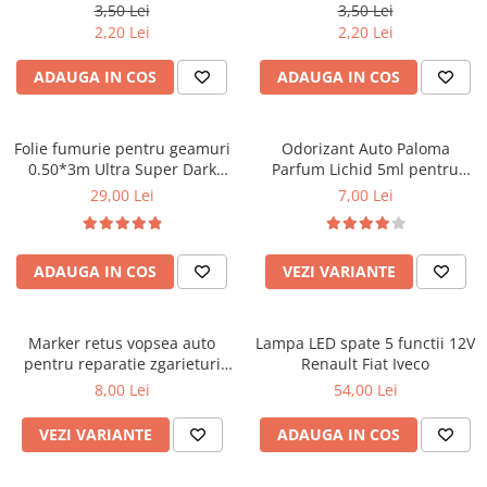
set 20 buc
3,50 Lei
3,50 Lei
Cotiere Auto
2,20 Lei
2,20 Lei
Folie Geamuri
ADAUGA IN COS
ADAUGA IN COS
Huse Volan Auto
Huse Volan cu Ac si Ata
Huse Volan din Piele Ecologica
Folie fumurie pentru geamuri
Odorizant Auto Paloma
0.50*3m Ultra Super Dark
Parfum Lichid 5ml pentru
Huse Volan din Piele Ecologica cu
Black 1%
Masina, Diverse Arome
29,00 Lei
7,00 Lei
Silicon
Huse Volan Piele Naturala
Huse Volan Silicon
ADAUGA IN COS
VEZI VARIANTE
Nuca Volan
Odorizante Auto
Oglinda Retrovizoare
Marker retus vopsea auto
Lampa LED spate 5 functii 12V
pentru reparatie zgarieturi
Renault Fiat Iveco
Ornamente Auto
caroserie
8,00 Lei
54,00 Lei
Ornamente Pedale Auto
VEZI VARIANTE
ADAUGA IN COS
Ornamente Protectie Portiera
Ornamente Schimbator Viteza