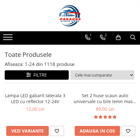
Toate Produsele
ACCESORII AUTO
1
2
Abtibild / Sticker Auto
Baby on Board
Toate Produsele
Diverse modele
Afiseaza:
1-
24
din
1118
produse
Limitare de viteza
FILTRE
RO; EU
Semn incepator
Accesorii Camping
Lampa LED gabarit laterala 3
Set 2 huse scaun auto
LED cu reflector 12-24V
universale cu bile lemn masaj
Accesorii Curatare Auto
128x40 cm
12,00 Lei
89,00 Lei
Accesorii Sezon Rece
Accesorii Siguranta Auto
Banda Reflectorizanta
VEZI VARIANTE
ADAUGA IN COS