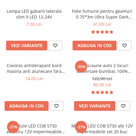
Bare Portbagaj
Brelocuri Auto Metalice Chei
Lampa LED gabarit laterala
Folie fumurie pentru geamuri
slim 9 LED 12-24V
0.75*3m Ultra Super Dark
Capace Prezoane
Black 1%
7,00 Lei
41,00 Lei
Carcase Chei Auto
Carcasa cheie Audi
VEZI VARIANTE
ADAUGA IN COS
Carcasa cheie Bmw
Carcasa cheie Dacia
Carcasa Cheie Fiat
Covoras antiderapant bord
Huse scaune auto 2 locuri
-30%
Carcasa Cheie Ford
masina anti alunecare fara
universale bumbac 100%
lipire
pentru scaune fata masina
Carcasa Cheie Hyundai
14,00 Lei
122,00 Lei
86,00 Lei
Carcasa Cheie Mercedes Benz
Carcasa Cheie Opel
Carcasa Cheie Peugeot
ADAUGA IN COS
VEZI VARIANTE
Carcasa Cheie Renault
Carcasa Cheie Skoda
Carcasa Cheie Toyota
Module LED COB 5730
Module LED COB 5730 alb 12V
-37%
-37%
albastru 12V impermeabile
impermeabile set 20 buc
Carcasa Cheie Volkswagen