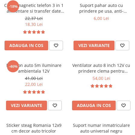
Cablu magnetic telefon 3 in 1
Suport pahar auto cu
-18%
Ornamente Toba Auto
alimentare si transfer date
prindere pe usa, anti-
Parasolare Auto
universal cu 3 capete
alunecare, universal
22,37 Lei
6,00 Lei
18,30 Lei
Plasa elastica & Organizator Auto
Prelate Auto
Scrumiere Auto
ADAUGA IN COS
VEZI VARIANTE
Stergatoare Parbriz
Suport Auto Ochelari
Fir neon auto 5m iluminare
Ventilator auto 8 inch 12V cu
-46%
ambientala 12V
prindere clema pentru
Suporti Numar Inmatriculare
masina
41,00 Lei
54,00 Lei
Suporti Pahar Auto
22,00 Lei
Suporti Telefon Auto
Tetiera Auto
VEZI VARIANTE
ADAUGA IN COS
COVORASE AUTO
Covorase AUDI
Sticker steag Romania 12x9
Suport numar inmatriculare
Covorase BMW
cm decor auto tricolor
auto universal negru