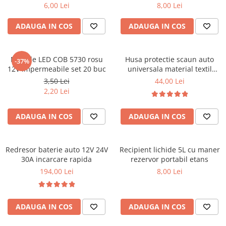
Covorase CHEVROLET
6,00 Lei
8,00 Lei
Covorase CITROEN
ADAUGA IN COS
ADAUGA IN COS
Covorase DACIA
Covorase DS
Module LED COB 5730 rosu
Husa protectie scaun auto
-37%
Covorase FIAT
12V impermeabile set 20 buc
universala material textil
106x47 cm neagra
Covorase FORD
3,50 Lei
44,00 Lei
2,20 Lei
Covorase HONDA
Covorase HYUNDAI
ADAUGA IN COS
ADAUGA IN COS
Covorase ISUZU
Covorase IVECO
Redresor baterie auto 12V 24V
Recipient lichide 5L cu maner
Covorase KIA
30A incarcare rapida
rezervor portabil etans
194,00 Lei
8,00 Lei
Covorase MAN
Covorase MAZDA
Covorase MERCEDES
ADAUGA IN COS
ADAUGA IN COS
Covorase MG