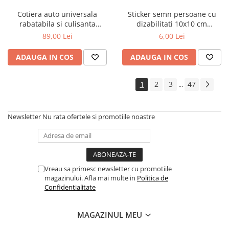
Covorase MINI
Cotiera auto universala
Sticker semn persoane cu
rabatabila si culisanta
dizabilitati 10x10 cm
Covorase NISSAN
reglabila neagra
informare auto
89,00 Lei
6,00 Lei
Covorase OPEL
ADAUGA IN COS
ADAUGA IN COS
Covorase PEUGEOT
Covorase PORSCHE
1
2
3
47
...
Covorase RENAULT
Covorase SEAT
Newsletter
Nu rata ofertele si promotiile noastre
Covorase SKODA
Covorase SsangYong
Covorase SUZUKI
Covorase TOYOTA
Vreau sa primesc newsletter cu promotiile
magazinului. Afla mai multe in
Politica de
Covorase VOLKSWAGEN
Confidentialitate
Covorase VOLVO
MAGAZINUL MEU
Tavite Portbagaj