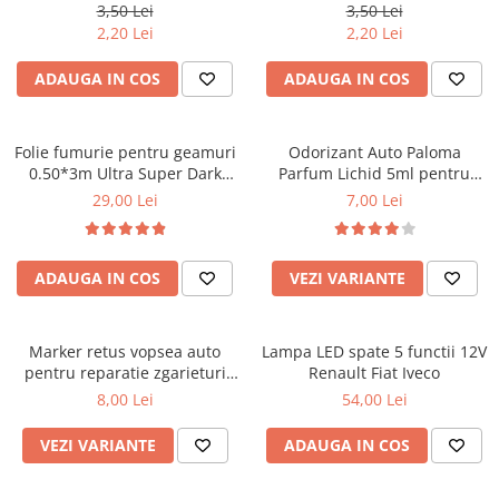
set 20 buc
3,50 Lei
3,50 Lei
Cotiere Auto
2,20 Lei
2,20 Lei
Folie Geamuri
ADAUGA IN COS
ADAUGA IN COS
Huse Volan Auto
Huse Volan cu Ac si Ata
Huse Volan din Piele Ecologica
Folie fumurie pentru geamuri
Odorizant Auto Paloma
0.50*3m Ultra Super Dark
Parfum Lichid 5ml pentru
Huse Volan din Piele Ecologica cu
Black 1%
Masina, Diverse Arome
29,00 Lei
7,00 Lei
Silicon
Huse Volan Piele Naturala
Huse Volan Silicon
ADAUGA IN COS
VEZI VARIANTE
Nuca Volan
Odorizante Auto
Oglinda Retrovizoare
Marker retus vopsea auto
Lampa LED spate 5 functii 12V
pentru reparatie zgarieturi
Renault Fiat Iveco
Ornamente Auto
caroserie
8,00 Lei
54,00 Lei
Ornamente Pedale Auto
VEZI VARIANTE
ADAUGA IN COS
Ornamente Protectie Portiera
Ornamente Schimbator Viteza