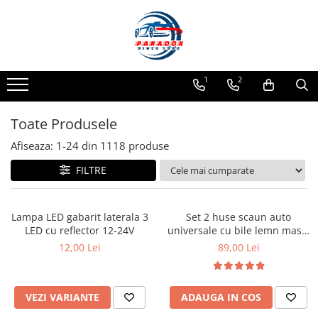
Toate Produsele
ACCESORII AUTO
1
2
Abtibild / Sticker Auto
Baby on Board
Toate Produsele
Diverse modele
Afiseaza:
1-
24
din
1118
produse
Limitare de viteza
FILTRE
RO; EU
Semn incepator
Accesorii Camping
Lampa LED gabarit laterala 3
Set 2 huse scaun auto
LED cu reflector 12-24V
universale cu bile lemn masaj
Accesorii Curatare Auto
128x40 cm
12,00 Lei
89,00 Lei
Accesorii Sezon Rece
Accesorii Siguranta Auto
Banda Reflectorizanta
VEZI VARIANTE
ADAUGA IN COS