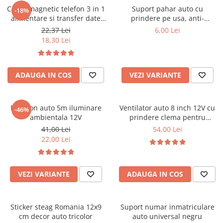
Cablu magnetic telefon 3 in 1
Suport pahar auto cu
-18%
Ornamente Toba Auto
alimentare si transfer date
prindere pe usa, anti-
Parasolare Auto
universal cu 3 capete
alunecare, universal
22,37 Lei
6,00 Lei
18,30 Lei
Plasa elastica & Organizator Auto
Prelate Auto
Scrumiere Auto
ADAUGA IN COS
VEZI VARIANTE
Stergatoare Parbriz
Suport Auto Ochelari
Fir neon auto 5m iluminare
Ventilator auto 8 inch 12V cu
-46%
ambientala 12V
prindere clema pentru
Suporti Numar Inmatriculare
masina
41,00 Lei
54,00 Lei
Suporti Pahar Auto
22,00 Lei
Suporti Telefon Auto
Tetiera Auto
VEZI VARIANTE
ADAUGA IN COS
COVORASE AUTO
Covorase AUDI
Sticker steag Romania 12x9
Suport numar inmatriculare
Covorase BMW
cm decor auto tricolor
auto universal negru