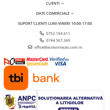
ELECTRICE AUTO
CLIENTI
Adaptoare Bricheta Auto
DATE COMERCIALE
Antene Auto
Banda izolatoare
SUPORT CLIENTI
LUNI-VINERI 10:00-17:00
Borne Baterie
0752.194.611
Bricheta Auto
0744.567.369
Cabluri Alimentare Date Telefon
office@accesoriiauto.com.ro
Cabluri de Pornire
Claxoane Auto
Incarcatoare Auto
Invertor Auto
Papuci / Conectori Electrici
Redresoare Auto
Roboti Pornire Auto
Sigurante Auto