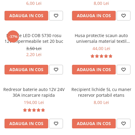
Covorase CHEVROLET
6,00 Lei
8,00 Lei
Covorase CITROEN
ADAUGA IN COS
ADAUGA IN COS
Covorase DACIA
Covorase DS
Module LED COB 5730 rosu
Husa protectie scaun auto
-37%
Covorase FIAT
12V impermeabile set 20 buc
universala material textil
106x47 cm neagra
Covorase FORD
3,50 Lei
44,00 Lei
2,20 Lei
Covorase HONDA
Covorase HYUNDAI
ADAUGA IN COS
ADAUGA IN COS
Covorase ISUZU
Covorase IVECO
Redresor baterie auto 12V 24V
Recipient lichide 5L cu maner
Covorase KIA
30A incarcare rapida
rezervor portabil etans
194,00 Lei
8,00 Lei
Covorase MAN
Covorase MAZDA
Covorase MERCEDES
ADAUGA IN COS
ADAUGA IN COS
Covorase MG