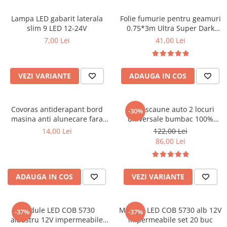
Bare Portbagaj
Brelocuri Auto Metalice Chei
Lampa LED gabarit laterala
Folie fumurie pentru geamuri
slim 9 LED 12-24V
0.75*3m Ultra Super Dark
Capace Prezoane
Black 1%
7,00 Lei
41,00 Lei
Carcase Chei Auto
Carcasa cheie Audi
VEZI VARIANTE
ADAUGA IN COS
Carcasa cheie Bmw
Carcasa cheie Dacia
Carcasa Cheie Fiat
Covoras antiderapant bord
Huse scaune auto 2 locuri
-30%
Carcasa Cheie Ford
masina anti alunecare fara
universale bumbac 100%
lipire
pentru scaune fata masina
Carcasa Cheie Hyundai
14,00 Lei
122,00 Lei
86,00 Lei
Carcasa Cheie Mercedes Benz
Carcasa Cheie Opel
Carcasa Cheie Peugeot
ADAUGA IN COS
VEZI VARIANTE
Carcasa Cheie Renault
Carcasa Cheie Skoda
Carcasa Cheie Toyota
Module LED COB 5730
Module LED COB 5730 alb 12V
-37%
-37%
albastru 12V impermeabile
impermeabile set 20 buc
Carcasa Cheie Volkswagen