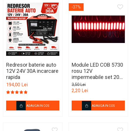
-37%
Redresor baterie auto
Module LED COB 5730
12V 24V 30A incarcare
rosu 12V
rapida
impermeabile set 20
buc
194,00 Lei
3,50 Lei
2,20 Lei
ADAUGA IN COS
ADAUGA IN COS