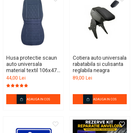
Husa protectie scaun
Cotiera auto universala
auto universala
rabatabila si culisanta
material textil 106x47
reglabila neagra
cm neagra
44,00 Lei
89,00 Lei
ADAUGA IN COS
ADAUGA IN COS