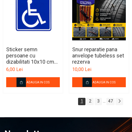
Sticker semn
Snur reparatie pana
persoane cu
anvelope tubeless set
dizabilitati 10x10 cm
rezerva
informare auto
6,00 Lei
10,00 Lei
ADAUGA IN COS
ADAUGA IN COS
1
2
3
47
...