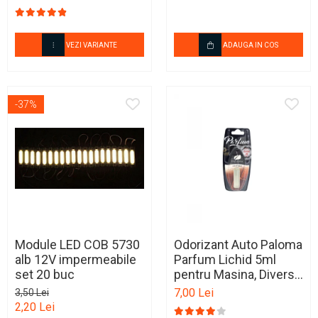
VEZI VARIANTE
ADAUGA IN COS
-37%
Module LED COB 5730
Odorizant Auto Paloma
alb 12V impermeabile
Parfum Lichid 5ml
set 20 buc
pentru Masina, Diverse
Arome
7,00 Lei
3,50 Lei
2,20 Lei