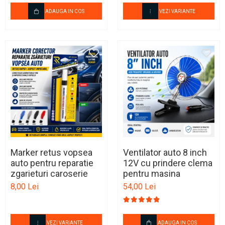
ADAUGA IN COS
VEZI VARIANTE
Marker retus vopsea
Ventilator auto 8 inch
auto pentru reparatie
12V cu prindere clema
zgarieturi caroserie
pentru masina
8,00 Lei
54,00 Lei
VEZI VARIANTE
ADAUGA IN COS