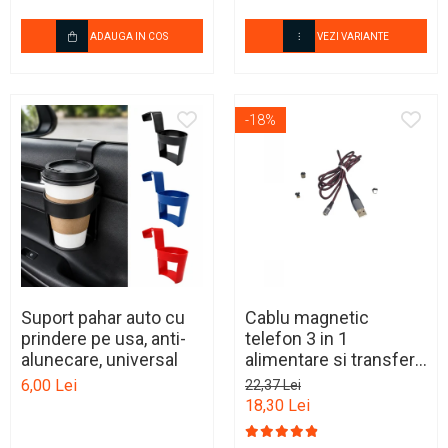
ADAUGA IN COS
VEZI VARIANTE
-18%
Suport pahar auto cu
Cablu magnetic
prindere pe usa, anti-
telefon 3 in 1
alunecare, universal
alimentare si transfer
date universal cu 3
6,00 Lei
22,37 Lei
capete
18,30 Lei