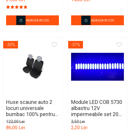
Ornamente Toba Auto
Parasolare Auto
ADAUGA IN COS
ADAUGA IN COS
Plasa elastica & Organizator
Auto
Prelate Auto
-30%
-37%
Scrumiere Auto
Stergatoare Parbriz
Suport Auto Ochelari
Suporti Numar Inmatriculare
Suporti Pahar Auto
Suporti Telefon Auto
Huse scaune auto 2
Module LED COB 5730
locuri universale
albastru 12V
Tetiera Auto
bumbac 100% pentru
impermeabile set 20
scaune fata masina
buc
122,00 Lei
3,50 Lei
86,00 Lei
2,20 Lei