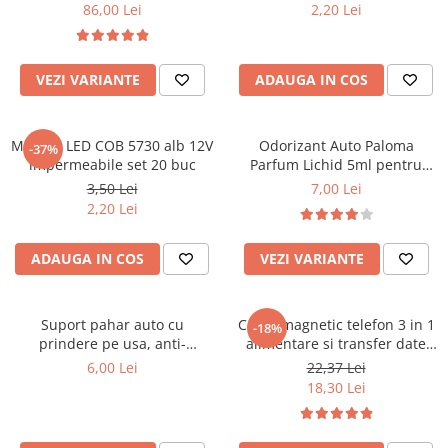
86,00 Lei
2,20 Lei
Cotiere Auto
Folie Geamuri
Huse Volan Auto
VEZI VARIANTE
ADAUGA IN COS
Huse Volan cu Ac si Ata
Huse Volan din Piele Ecologica
Module LED COB 5730 alb 12V
Odorizant Auto Paloma
-37%
Huse Volan din Piele Ecologica cu
impermeabile set 20 buc
Parfum Lichid 5ml pentru
Silicon
Masina, Diverse Arome
3,50 Lei
7,00 Lei
Huse Volan Piele Naturala
2,20 Lei
Huse Volan Silicon
Nuca Volan
ADAUGA IN COS
VEZI VARIANTE
Odorizante Auto
Oglinda Retrovizoare
Suport pahar auto cu
Cablu magnetic telefon 3 in 1
-18%
prindere pe usa, anti-
alimentare si transfer date
Ornamente Auto
alunecare, universal
universal cu 3 capete
6,00 Lei
22,37 Lei
Ornamente Pedale Auto
18,30 Lei
Ornamente Protectie Portiera
Ornamente Schimbator Viteza