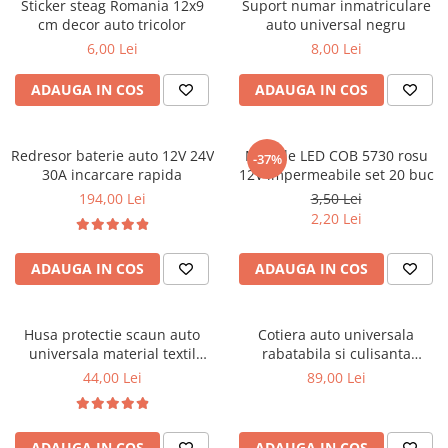
Covorase CHEVROLET
Sticker steag Romania 12x9
Suport numar inmatriculare
cm decor auto tricolor
auto universal negru
Covorase CITROEN
6,00 Lei
8,00 Lei
Covorase DACIA
ADAUGA IN COS
ADAUGA IN COS
Covorase DS
Covorase FIAT
Redresor baterie auto 12V 24V
Module LED COB 5730 rosu
Covorase FORD
-37%
30A incarcare rapida
12V impermeabile set 20 buc
Covorase HONDA
194,00 Lei
3,50 Lei
2,20 Lei
Covorase HYUNDAI
Covorase ISUZU
ADAUGA IN COS
ADAUGA IN COS
Covorase IVECO
Covorase KIA
Husa protectie scaun auto
Cotiera auto universala
Covorase MAN
universala material textil
rabatabila si culisanta
106x47 cm neagra
reglabila neagra
Covorase MAZDA
44,00 Lei
89,00 Lei
Covorase MERCEDES
Covorase MG
ADAUGA IN COS
ADAUGA IN COS