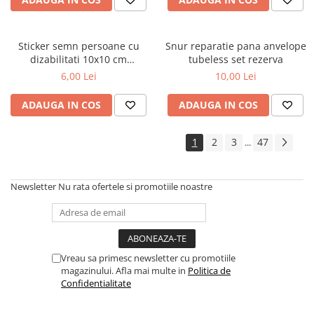
Covorase MINI
Covorase NISSAN
Sticker semn persoane cu
Snur reparatie pana anvelope
Covorase OPEL
dizabilitati 10x10 cm
tubeless set rezerva
informare auto
6,00 Lei
10,00 Lei
Covorase PEUGEOT
Covorase PORSCHE
ADAUGA IN COS
ADAUGA IN COS
Covorase RENAULT
1
2
3
47
...
Covorase SEAT
Covorase SKODA
Newsletter
Nu rata ofertele si promotiile noastre
Covorase SsangYong
Covorase SUZUKI
Covorase TOYOTA
Covorase VOLKSWAGEN
Vreau sa primesc newsletter cu promotiile
magazinului. Afla mai multe in
Politica de
Covorase VOLVO
Confidentialitate
Tavite Portbagaj