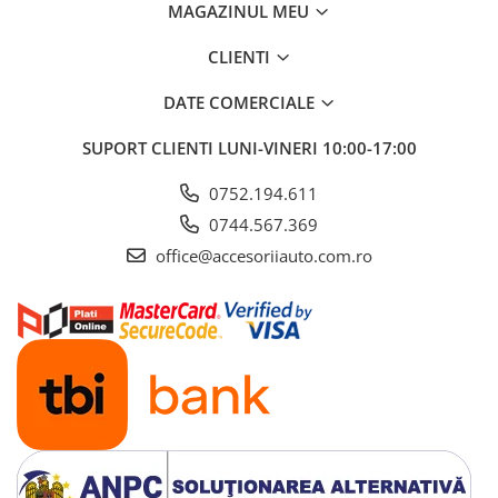
ELECTRICE AUTO
MAGAZINUL MEU
Adaptoare Bricheta Auto
CLIENTI
Antene Auto
DATE COMERCIALE
Banda izolatoare
Borne Baterie
SUPORT CLIENTI
LUNI-VINERI 10:00-17:00
Bricheta Auto
0752.194.611
Cabluri Alimentare Date Telefon
0744.567.369
Cabluri de Pornire
office@accesoriiauto.com.ro
Claxoane Auto
Incarcatoare Auto
Invertor Auto
Papuci / Conectori Electrici
Redresoare Auto
Roboti Pornire Auto
Sigurante Auto