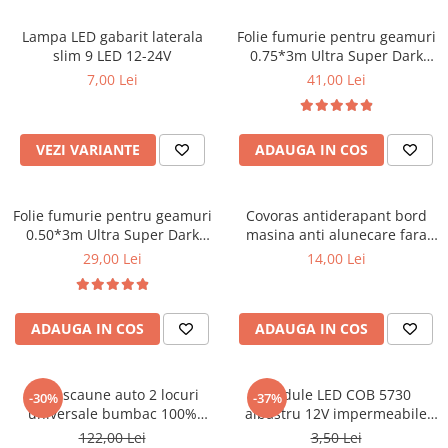
Bare Portbagaj
Brelocuri Auto Metalice Chei
Lampa LED gabarit laterala
Folie fumurie pentru geamuri
slim 9 LED 12-24V
0.75*3m Ultra Super Dark
Capace Prezoane
Black 1%
7,00 Lei
41,00 Lei
Carcase Chei Auto
Carcasa cheie Audi
VEZI VARIANTE
ADAUGA IN COS
Carcasa cheie Bmw
Carcasa cheie Dacia
Carcasa Cheie Fiat
Folie fumurie pentru geamuri
Covoras antiderapant bord
Carcasa Cheie Ford
0.50*3m Ultra Super Dark
masina anti alunecare fara
Black 1%
lipire
Carcasa Cheie Hyundai
29,00 Lei
14,00 Lei
Carcasa Cheie Mercedes Benz
Carcasa Cheie Opel
ADAUGA IN COS
ADAUGA IN COS
Carcasa Cheie Peugeot
Carcasa Cheie Renault
Carcasa Cheie Skoda
Huse scaune auto 2 locuri
Module LED COB 5730
-30%
-37%
Carcasa Cheie Toyota
universale bumbac 100%
albastru 12V impermeabile
pentru scaune fata masina
set 20 buc
Carcasa Cheie Volkswagen
122,00 Lei
3,50 Lei