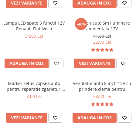
VEZI VARIANTE
ADAUGA IN COS
Ornamente Toba Auto
Parasolare Auto
Lampa LED spate 5 functii 12V
Fir neon auto 5m iluminare
-46%
Plasa elastica & Organizator Auto
Renault Fiat Iveco
ambientala 12V
Prelate Auto
54,00 Lei
41,00 Lei
22,00 Lei
Scrumiere Auto
Stergatoare Parbriz
Suport Auto Ochelari
ADAUGA IN COS
VEZI VARIANTE
Suporti Numar Inmatriculare
Suporti Pahar Auto
Marker retus vopsea auto
Ventilator auto 8 inch 12V cu
pentru reparatie zgarieturi
prindere clema pentru
Suporti Telefon Auto
caroserie
masina
8,00 Lei
54,00 Lei
Tetiera Auto
COVORASE AUTO
VEZI VARIANTE
ADAUGA IN COS
Covorase AUDI
Covorase BMW