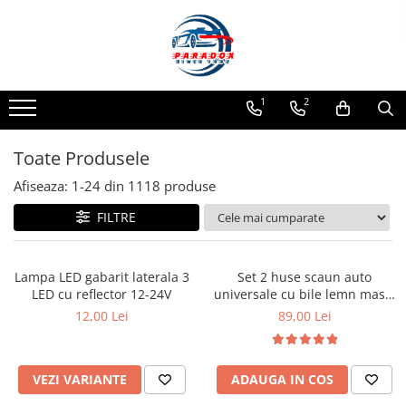
Toate Produsele
ACCESORII AUTO
1
2
Abtibild / Sticker Auto
Baby on Board
Toate Produsele
Diverse modele
Afiseaza:
1-
24
din
1118
produse
Limitare de viteza
FILTRE
RO; EU
Semn incepator
Accesorii Camping
Lampa LED gabarit laterala 3
Set 2 huse scaun auto
LED cu reflector 12-24V
universale cu bile lemn masaj
Accesorii Curatare Auto
128x40 cm
12,00 Lei
89,00 Lei
Accesorii Sezon Rece
Accesorii Siguranta Auto
Banda Reflectorizanta
VEZI VARIANTE
ADAUGA IN COS