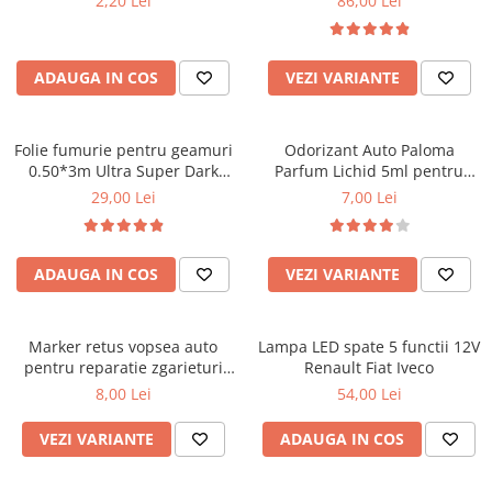
2,20 Lei
86,00 Lei
Covorase SUZUKI
Folie Geamuri
Covorase TOYOTA
Huse Volan Auto
Covorase VOLKSWAGEN
ADAUGA IN COS
VEZI VARIANTE
Huse Volan cu Ac si Ata
Huse Volan din Piele Ecologica
Covorase VOLVO
Huse Volan din Piele Ecologica cu
Tavite Portbagaj
Folie fumurie pentru geamuri
Odorizant Auto Paloma
Silicon
0.50*3m Ultra Super Dark
Parfum Lichid 5ml pentru
Huse Volan Piele Naturala
Black 1%
Masina, Diverse Arome
29,00 Lei
7,00 Lei
Huse Volan Silicon
Nuca Volan
Odorizante Auto
ADAUGA IN COS
VEZI VARIANTE
Oglinda Retrovizoare
Ornamente Auto
Marker retus vopsea auto
Lampa LED spate 5 functii 12V
pentru reparatie zgarieturi
Renault Fiat Iveco
Ornamente Pedale Auto
caroserie
8,00 Lei
54,00 Lei
Ornamente Protectie Portiera
VEZI VARIANTE
ADAUGA IN COS
Ornamente Schimbator Viteza
Ornamente Toba Auto