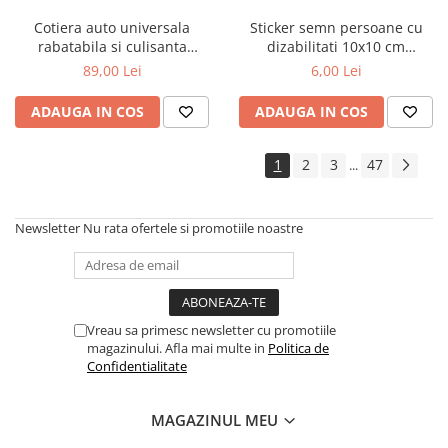
Cotiera auto universala
Sticker semn persoane cu
rabatabila si culisanta
dizabilitati 10x10 cm
reglabila neagra
informare auto
89,00 Lei
6,00 Lei
ADAUGA IN COS
ADAUGA IN COS
1
2
3
47
...
Newsletter
Nu rata ofertele si promotiile noastre
Vreau sa primesc newsletter cu promotiile
magazinului. Afla mai multe in
Politica de
Confidentialitate
MAGAZINUL MEU