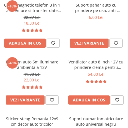
Cablu magnetic telefon 3 in 1
Parasolare Auto
Suport pahar auto cu
-18%
alimentare si transfer date
prindere pe usa, anti-
Plasa elastica & Organizator Auto
universal cu 3 capete
alunecare, universal
22,37 Lei
6,00 Lei
Prelate Auto
18,30 Lei
Scrumiere Auto
Stergatoare Parbriz
ADAUGA IN COS
VEZI VARIANTE
Suport Auto Ochelari
Suporti Numar Inmatriculare
Fir neon auto 5m iluminare
Ventilator auto 8 inch 12V cu
-46%
Suporti Pahar Auto
ambientala 12V
prindere clema pentru
masina
41,00 Lei
54,00 Lei
Suporti Telefon Auto
22,00 Lei
Tetiera Auto
VEZI VARIANTE
ADAUGA IN COS
Sticker steag Romania 12x9
Suport numar inmatriculare
cm decor auto tricolor
auto universal negru