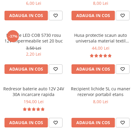
6,00 Lei
8,00 Lei
ADAUGA IN COS
ADAUGA IN COS
Module LED COB 5730 rosu
Husa protectie scaun auto
-37%
12V impermeabile set 20 buc
universala material textil
106x47 cm neagra
3,50 Lei
44,00 Lei
2,20 Lei
ADAUGA IN COS
ADAUGA IN COS
Redresor baterie auto 12V 24V
Recipient lichide 5L cu maner
30A incarcare rapida
rezervor portabil etans
194,00 Lei
8,00 Lei
ADAUGA IN COS
ADAUGA IN COS