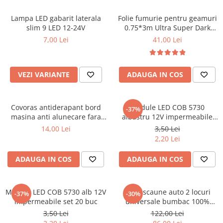
Lampi BEC SPATE
Spray-uri / Solutii / Uleiuri de
Covorase KIA
Roboti Pornire Auto
Capace Prezoane
Lampi GABARIT
ungere
Lampa LED gabarit laterala
Folie fumurie pentru geamuri
Covorase MAN
Sigurante Auto
Lampi NR. INMATRICULARE
slim 9 LED 12-24V
0.75*3m Ultra Super Dark
Carcase Chei Auto
Black 1%
7,00 Lei
41,00 Lei
Lampi PLAFON
Covorase MAZDA
Ventilator Auto
Carcasa cheie Audi
Lampi Logo PORTIERE
Covorase MERCEDES
Carcasa cheie Bmw
Lampi JANTE
Carcasa cheie Dacia
Covorase MG
VEZI VARIANTE
ADAUGA IN COS
Dispersoare Capac Lampa
Carcasa Cheie Fiat
Covorase MINI
Lanterne
Carcasa Cheie Ford
Covorase NISSAN
Lumini Ambientale Auto
Covoras antiderapant bord
Module LED COB 5730
Carcasa Cheie Hyundai
-37%
masina anti alunecare fara
albastru 12V impermeabile
Covorase OPEL
Carcasa Cheie Mercedes Benz
Lumini de zi, DRL
lipire
set 20 buc
14,00 Lei
3,50 Lei
Covorase PEUGEOT
Carcasa Cheie Opel
Proiectoare Auto
2,20 Lei
Carcasa Cheie Peugeot
Covorase PORSCHE
ADAUGA IN COS
ADAUGA IN COS
Carcasa Cheie Renault
Covorase RENAULT
Carcasa Cheie Skoda
Covorase SEAT
Carcasa Cheie Toyota
Module LED COB 5730 alb 12V
Huse scaune auto 2 locuri
-37%
-30%
Covorase SKODA
Carcasa Cheie Volkswagen
impermeabile set 20 buc
universale bumbac 100%
pentru scaune fata masina
Covorase SsangYong
Cotiere Auto
3,50 Lei
122,00 Lei