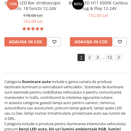
Girofar LED Bar stroboscopic
Becuri LED H11 6500K Canbus
-15%
NOU
89 cm, 18 functii 12-24V
Plug & Play 12-24V
178,00 Lei
152,00 Lei
152,00 Lei
ADAUGA IN COS
ADAUGA IN COS
1
2
3
12
...
Categoria
Iluminare auto
include o gama variata de produse
destinate iluminarii si semnalizarii vehiculelor. Sistemele de iluminare
sunt esentiale pentru vizibilitatea vehiculului si pentru comunicarea
manevrelor in trafic, contribuind la cresterea sigurantei rutiere.
In aceasta categorie gasesti lampi auto pentru camion, remorca,
autoutilitara sau autoturism, precum lampi gabarit, lampi spate LED
sau cu bec, lampi numar inmatriculare, proiectoare auto sau lumini de
zi DRL.
Categoria include si produse pentru iluminarea interiorului vehiculului,
precum
benzi LED auto, kit-uri lumini ambientale RGB, lumini