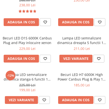
268,00 Lei
230,00 Lei
Covorase SUZUKI
Folie Geamuri
238,00 Lei
Covorase TOYOTA
Huse Volan Auto
Covorase VOLKSWAGEN
Huse Volan cu Ac si Ata
ADAUGA IN COS
ADAUGA IN COS
Huse Volan din Piele Ecologica
Covorase VOLVO
Huse Volan din Piele Ecologica cu
Tavite Portbagaj
Silicon
Becuri LED D1S 6000K Canbus
Lampa LED semnalizare
Huse Volan Piele Naturala
Plug and Play inlocuire xenon
dinamica dreapta 5 functii 12-
24V
Huse Volan Silicon
229,00 Lei
211,00 Lei
Nuca Volan
ADAUGA IN COS
VEZI VARIANTE
Odorizante Auto
Oglinda Retrovizoare
Lampa LED semnalizare
Becuri LED H7 6000K High
Ornamente Auto
-12%
dinamica stanga 6 functii 12-
Power Canbus Plug & Play 12-
Ornamente Pedale Auto
24V
24V
225,00 Lei
185,00 Lei
199,00 Lei
Ornamente Protectie Portiera
Ornamente Schimbator Viteza
VEZI VARIANTE
ADAUGA IN COS
Ornamente Toba Auto