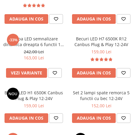
ADAUGA IN COS
ADAUGA IN COS
Lampa LED semnalizare
Becuri LED H7 6500K R12
-33%
dinamica dreapta 6 functii 12-
Canbus Plug & Play 12-24V
24V
242,00 Lei
159,00 Lei
163,00 Lei
VEZI VARIANTE
ADAUGA IN COS
Becuri LED H1 6500K Canbus
Set 2 lampi spate remorca 5
NOU
Plug & Play 12-24V
functii cu bec 12-24V
159,00 Lei
152,00 Lei
ADAUGA IN COS
ADAUGA IN COS