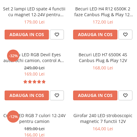
Parasolare Auto
Set 2 lampi LED spate 4 functii
Becuri LED H4 R12 6500K 2
cu magnet 12-24V pentru
faze Canbus Plug & Play 12-
Plasa elastica & Organizator Auto
remorca
24V
179,00 Lei
172,00 Lei
Prelate Auto
Scrumiere Auto
ADAUGA IN COS
ADAUGA IN COS
Stergatoare Parbriz
Suport Auto Ochelari
Panou LED RGB Devil Eyes
Becuri LED H7 6500K 4S
-32%
auto, ochi camion, control APP
Canbus Plug & Play 12V
Suporti Numar Inmatriculare
595x120 mm
249,00 Lei
168,00 Lei
Suporti Pahar Auto
169,00 Lei
Suporti Telefon Auto
Tetiera Auto
ADAUGA IN COS
ADAUGA IN COS
Cruce LED RGB 7 culori 12-24V
Girofar 240 LED stroboscopic
-12%
pentru camion
magnetic 7 functii 12V
189,00 Lei
164,00 Lei
166,00 Lei