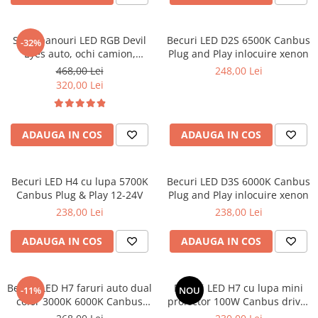
Lampi BEC SPATE
Spray-uri / Solutii / Uleiuri de
Covorase KIA
Roboti Pornire Auto
Capace Prezoane
Lampi GABARIT
ungere
Covorase MAN
Sigurante Auto
Lampi NR. INMATRICULARE
Set 2 panouri LED RGB Devil
Becuri LED D2S 6500K Canbus
Carcase Chei Auto
-32%
Eyes auto, ochi camion,
Plug and Play inlocuire xenon
Lampi PLAFON
Covorase MAZDA
Ventilator Auto
Carcasa cheie Audi
control APP 595x120 mm
468,00 Lei
248,00 Lei
Lampi Logo PORTIERE
Covorase MERCEDES
Carcasa cheie Bmw
320,00 Lei
Lampi JANTE
Carcasa cheie Dacia
Covorase MG
Dispersoare Capac Lampa
Carcasa Cheie Fiat
Covorase MINI
Lanterne
ADAUGA IN COS
ADAUGA IN COS
Carcasa Cheie Ford
Covorase NISSAN
Lumini Ambientale Auto
Carcasa Cheie Hyundai
Covorase OPEL
Carcasa Cheie Mercedes Benz
Lumini de zi, DRL
Becuri LED H4 cu lupa 5700K
Becuri LED D3S 6000K Canbus
Covorase PEUGEOT
Carcasa Cheie Opel
Canbus Plug & Play 12-24V
Plug and Play inlocuire xenon
Proiectoare Auto
Carcasa Cheie Peugeot
238,00 Lei
238,00 Lei
Covorase PORSCHE
Carcasa Cheie Renault
Covorase RENAULT
ADAUGA IN COS
ADAUGA IN COS
Carcasa Cheie Skoda
Covorase SEAT
Carcasa Cheie Toyota
Covorase SKODA
Carcasa Cheie Volkswagen
Becuri LED H7 faruri auto dual
Becuri LED H7 cu lupa mini
-11%
NOU
Covorase SsangYong
color 3000K 6000K Canbus
proiector 100W Canbus driver
Cotiere Auto
Plug & Play Bluetooth
extern 12-24V