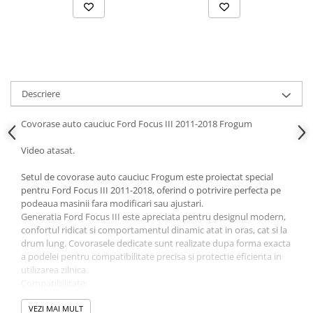
Parasolare Auto
Plasa elastica & Organizator Auto
Prelate Auto
Scrumiere Auto
Descriere
Stergatoare Parbriz
Suport Auto Ochelari
Covorase auto cauciuc Ford Focus III 2011-2018 Frogum
Suporti Numar Inmatriculare
Video atasat.
Suporti Pahar Auto
Setul de covorase auto cauciuc Frogum este proiectat special
Suporti Telefon Auto
pentru Ford Focus III 2011-2018, oferind o potrivire perfecta pe
podeaua masinii fara modificari sau ajustari.
Tetiera Auto
Generatia Ford Focus III este apreciata pentru designul modern,
confortul ridicat si comportamentul dinamic atat in oras, cat si la
drum lung. Covorasele dedicate sunt realizate dupa forma exacta
a podelei pentru compatibilitate precisa si protectie eficienta in
utilizarea zilnica.
Compatibilitate:
✔ Ford Focus III 2011-2018
Marginea ridicata contribuie la retinerea eficienta a apei,
VEZI MAI MULT