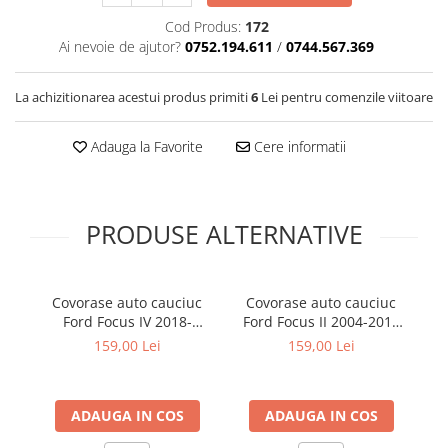
Covorase SUZUKI
Folie Geamuri
Cod Produs:
172
Covorase TOYOTA
Huse Volan Auto
Ai nevoie de ajutor?
0752.194.611
/
0744.567.369
Covorase VOLKSWAGEN
Huse Volan cu Ac si Ata
La achizitionarea acestui produs primiti
6
Lei pentru comenzile viitoare
Huse Volan din Piele Ecologica
Covorase VOLVO
Huse Volan din Piele Ecologica cu
Tavite Portbagaj
Silicon
Adauga la Favorite
Cere informatii
Huse Volan Piele Naturala
Huse Volan Silicon
Nuca Volan
PRODUSE ALTERNATIVE
Odorizante Auto
Oglinda Retrovizoare
Covorase auto cauciuc
Covorase auto cauciuc
C
Ornamente Auto
Ford Focus IV 2018-
Ford Focus II 2004-2011
Fo
prezent Frogum
Frogum
Ornamente Pedale Auto
159,00 Lei
159,00 Lei
Ornamente Protectie Portiera
Ornamente Schimbator Viteza
ADAUGA IN COS
ADAUGA IN COS
Ornamente Toba Auto