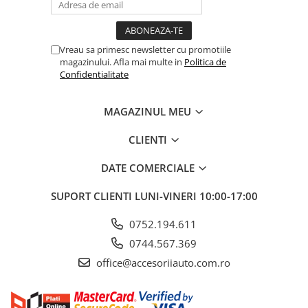
ELECTRICE AUTO
Adaptoare Bricheta Auto
Antene Auto
Vreau sa primesc newsletter cu promotiile
magazinului. Afla mai multe in
Politica de
Banda izolatoare
Confidentialitate
Borne Baterie
Bricheta Auto
MAGAZINUL MEU
Cabluri Alimentare Date Telefon
CLIENTI
Cabluri de Pornire
DATE COMERCIALE
Claxoane Auto
Incarcatoare Auto
SUPORT CLIENTI
LUNI-VINERI 10:00-17:00
Invertor Auto
0752.194.611
Papuci / Conectori Electrici
0744.567.369
Redresoare Auto
office@accesoriiauto.com.ro
Roboti Pornire Auto
Sigurante Auto