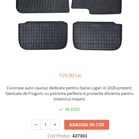
Bare Portbagaj
Brelocuri Auto Metalice Chei
Capace Prezoane
Carcase Chei Auto
Carcasa cheie Audi
Carcasa cheie Bmw
Carcasa cheie Dacia
Carcasa Cheie Fiat
Carcasa Cheie Ford
159,00 Lei
Carcasa Cheie Hyundai
Carcasa Cheie Mercedes Benz
Covorase auto cauciuc dedicate pentru Dacia Logan III 2020-prezent,
fabricate de Frogum, cu potrivire perfecta si protectie eficienta pentru
Carcasa Cheie Opel
interiorul masinii.
Carcasa Cheie Peugeot
IN STOC
Carcasa Cheie Renault
Carcasa Cheie Skoda
ADAUGA IN COS
Carcasa Cheie Toyota
Carcasa Cheie Volkswagen
Cod Produs:
427303