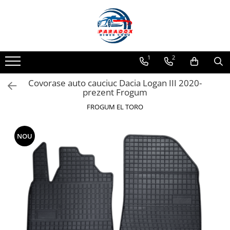
Toate Produsele
ACCESORII AUTO
1
2
Abtibild / Sticker Auto
Covorase auto cauciuc Dacia Logan III 2020-
Baby on Board
prezent Frogum
Diverse modele
FROGUM EL TORO
Limitare de viteza
RO; EU
NOU
Semn incepator
Accesorii Camping
Accesorii Curatare Auto
Accesorii Sezon Rece
Accesorii Siguranta Auto
Banda Reflectorizanta