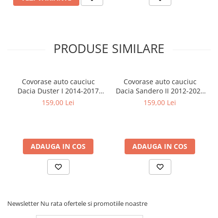
Covorase MINI
Covorase NISSAN
Covorase OPEL
PRODUSE SIMILARE
Covorase PEUGEOT
Covorase PORSCHE
Covorase auto cauciuc
Covorase auto cauciuc
Covorase RENAULT
Dacia Duster I 2014-2017
Dacia Sandero II 2012-2020
Frogum
Frogum
Covorase SEAT
159,00 Lei
159,00 Lei
Covorase SKODA
Covorase SsangYong
Covorase SUZUKI
ADAUGA IN COS
ADAUGA IN COS
Covorase TOYOTA
Covorase VOLKSWAGEN
Covorase VOLVO
Newsletter
Nu rata ofertele si promotiile noastre
Tavite Portbagaj