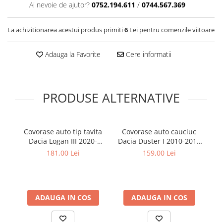
Ai nevoie de ajutor?
0752.194.611
/
0744.567.369
Cotiere Auto
Folie Geamuri
La achizitionarea acestui produs primiti
6
Lei pentru comenzile viitoare
Huse Volan Auto
Huse Volan cu Ac si Ata
Adauga la Favorite
Cere informatii
Huse Volan din Piele Ecologica
Huse Volan din Piele Ecologica cu
Silicon
PRODUSE ALTERNATIVE
Huse Volan Piele Naturala
Huse Volan Silicon
Nuca Volan
Covorase auto tip tavita
Covorase auto cauciuc
C
Odorizante Auto
Dacia Logan III 2020-
Dacia Duster I 2010-2013
prezent Frogum No.77
Logan I 2008-2014
181,00 Lei
159,00 Lei
Oglinda Retrovizoare
Sandero I 2008-2012
Frogum
Ornamente Auto
Ornamente Pedale Auto
ADAUGA IN COS
ADAUGA IN COS
Ornamente Protectie Portiera
Ornamente Schimbator Viteza