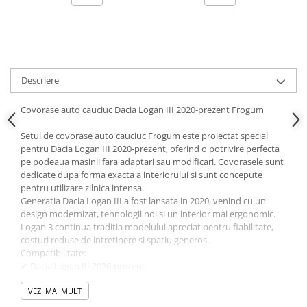
Ornamente Toba Auto
Parasolare Auto
Plasa elastica & Organizator Auto
Prelate Auto
Descriere
Scrumiere Auto
Covorase auto cauciuc Dacia Logan III 2020-prezent Frogum
Stergatoare Parbriz
Setul de covorase auto cauciuc Frogum este proiectat special
Suport Auto Ochelari
pentru Dacia Logan III 2020-prezent, oferind o potrivire perfecta
pe podeaua masinii fara adaptari sau modificari. Covorasele sunt
Suporti Numar Inmatriculare
dedicate dupa forma exacta a interiorului si sunt concepute
Suporti Pahar Auto
pentru utilizare zilnica intensa.
Generatia Dacia Logan III a fost lansata in 2020, venind cu un
Suporti Telefon Auto
design modernizat, tehnologii noi si un interior mai ergonomic.
Logan 3 continua traditia modelului apreciat pentru fiabilitate,
Tetiera Auto
costuri reduse de intretinere si spatiu generos.
COVORASE AUTO
Compatibilitate:
✔ Dacia Logan III 2020-prezent
Covorase AUDI
✔ Dacia Logan 3 Sedan
Covorase BMW
✔ motorizari Benzina / GPL
VEZI MAI MULT
✔ compatibilitate dedicata generatie Logan III