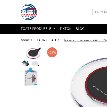
Toate Produsele
ACCESORII AUTO
TOATE PRODUSELE
TIKTOK
BLOG
Abtibild / Sticker Auto
Baby on Board
home /
ELECTRICE AUTO /
Incarcator wireless telefon 10
Diverse modele
Limitare de viteza
-35%
RO; EU
Semn incepator
Accesorii Camping
Accesorii Curatare Auto
Accesorii Sezon Rece
Accesorii Siguranta Auto
Banda Reflectorizanta