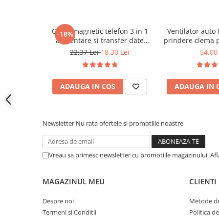
Covorase CHEVROLET
Se conecteaza la o sursa de alimentare si permite incarcare
Covorase CITROEN
pe suprafata incarcatorului.
Cablu magnetic telefon 3 in 1
Ventilator auto 
Covorase DACIA
-18%
alimentare si transfer date
prindere clema 
Pretul afisat este per bucata.
Covorase DS
universal cu 3 capete
22,37 Lei
18,30 Lei
54,00 
Covorase FIAT
Covorase FORD
ADAUGA IN COS
ADAUGA IN 
Covorase HONDA
Covorase HYUNDAI
Covorase ISUZU
Newsletter
Nu rata ofertele si promotiile noastre
Covorase IVECO
Covorase KIA
Vreau sa primesc newsletter cu promotiile magazinului. Af
Covorase MAN
MAGAZINUL MEU
CLIENTI
Covorase MAZDA
Covorase MERCEDES
Despre noi
Metode de
Termeni si Conditii
Politica d
Covorase MG