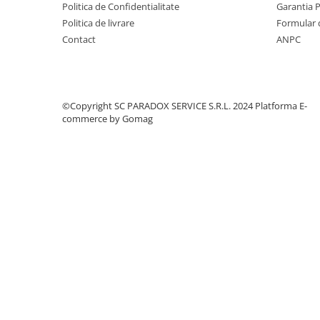
Politica de Confidentialitate
Garantia 
Covorase MINI
Politica de livrare
Formular 
Covorase NISSAN
Contact
ANPC
Covorase OPEL
Covorase PEUGEOT
Covorase PORSCHE
©Copyright SC PARADOX SERVICE S.R.L. 2024
Platforma E-
commerce by Gomag
Covorase RENAULT
Covorase SEAT
Covorase SKODA
Covorase SsangYong
Covorase SUZUKI
Covorase TOYOTA
Covorase VOLKSWAGEN
Covorase VOLVO
Tavite Portbagaj