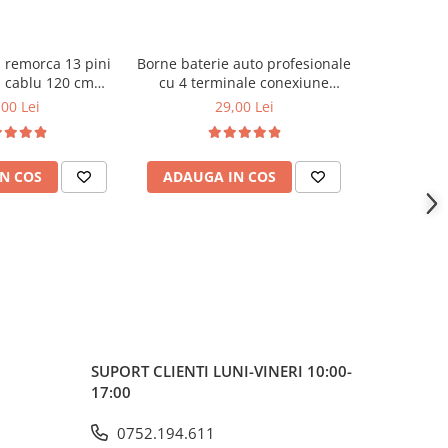
 remorca 13 pini
Borne baterie auto profesionale
Cablu prelu
u cablu 120 cm
cu 4 terminale conexiune
4m 12V 24V
si platforma auto
multipla universale
pentru ali
,00 Lei
29,00 Lei
N COS
ADAUGA IN COS
ADAUG
SUPORT CLIENTI
LUNI-VINERI 10:00-
17:00
0752.194.611