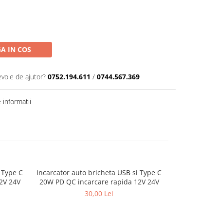
A IN COS
evoie de ajutor?
0752.194.611
/
0744.567.369
informatii
 Type C
Incarcator auto bricheta USB si Type C
Incarcator
2V 24V
20W PD QC incarcare rapida 12V 24V
USB incarc
30,00 Lei