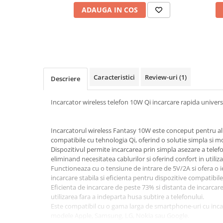
Cotiere Auto
ADAUGA IN COS
Folie Geamuri
Huse Volan Auto
Huse Volan cu Ac si Ata
Huse Volan din Piele Ecologica
Caracteristici
Review-uri
(1)
Descriere
Huse Volan din Piele Ecologica cu
Silicon
Incarcator wireless telefon 10W Qi incarcare rapida univer
Huse Volan Piele Naturala
Huse Volan Silicon
Nuca Volan
Incarcatorul wireless Fantasy 10W este conceput pentru ali
compatibile cu tehnologia Qi, oferind o solutie simpla si mo
Odorizante Auto
Dispozitivul permite incarcarea prin simpla asezare a telef
Oglinda Retrovizoare
eliminand necesitatea cablurilor si oferind confort in utiliz
Functioneaza cu o tensiune de intrare de 5V/2A si ofera o i
Ornamente Auto
incarcare stabila si eficienta pentru dispozitive compatibile
Eficienta de incarcare de peste 73% si distanta de incarca
Ornamente Pedale Auto
utilizarea fara a indeparta husa subtire a telefonului.
Ornamente Protectie Portiera
Este compatibil cu o gama larga de smartphone-uri cu incarc
modele Apple, Samsung, LG, Nokia sau Google.
Ornamente Schimbator Viteza