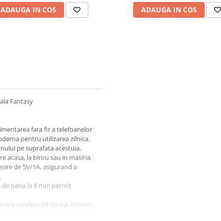
ADAUGA IN COS
ADAUGA IN COS
sala Fantasy
mentarea fara fir a telefoanelor
derna pentru utilizarea zilnica.
onului pe suprafata acestuia,
are acasa, la birou sau in masina.
esire de 5V/1A, asigurand o
.
re de pana la 8 mm permit
are wireless integrata, inclusiv