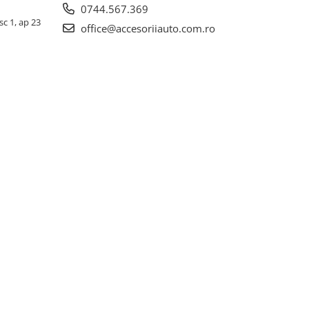
0744.567.369
sc 1, ap 23
office@accesoriiauto.com.ro