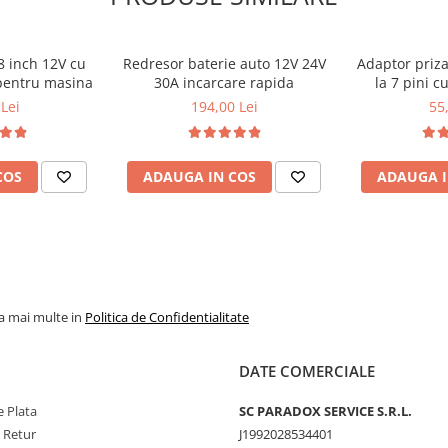
a telefonului prin simpla asezare
8 inch 12V cu
Redresor baterie auto 12V 24V
Adaptor priza
pentru masina
30A incarcare rapida
la 7 pini c
pentru rulota 
Lei
194,00 Lei
55
COS
ADAUGA IN COS
ADAUGA I
la mai multe in
Politica de Confidentialitate
DATE COMERCIALE
 Plata
SC PARADOX SERVICE S.R.L.
e Retur
J1992028534401