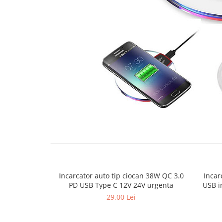
Bare Portbagaj
Brelocuri Auto Metalice Chei
Capace Prezoane
Carcase Chei Auto
Carcasa cheie Audi
Carcasa cheie Bmw
Carcasa cheie Dacia
Carcasa Cheie Fiat
Carcasa Cheie Ford
Distribuie
Carcasa Cheie Hyundai
pe
Facebook
Carcasa Cheie Mercedes Benz
Carcasa Cheie Opel
Carcasa Cheie Peugeot
Incarcator auto tip ciocan 38W QC 3.0
Incar
Carcasa Cheie Renault
PD USB Type C 12V 24V urgenta
USB i
Carcasa Cheie Skoda
29,00 Lei
Carcasa Cheie Toyota
Carcasa Cheie Volkswagen