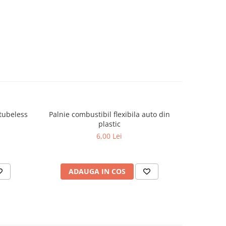
tubeless
Palnie combustibil flexibila auto din
Cablu
-18%
plastic
alimentare
6,00 Lei
ADAUGA IN COS
AD