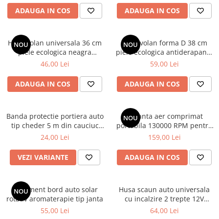
Covorase SUZUKI
Folie Geamuri
ADAUGA IN COS
ADAUGA IN COS
Covorase TOYOTA
Huse Volan Auto
Covorase VOLKSWAGEN
Huse Volan cu Ac si Ata
Husa volan universala 36 cm
Husa volan forma D 38 cm
NOU
NOU
Huse Volan din Piele Ecologica
Covorase VOLVO
piele ecologica neagra
piele ecologica antiderapanta
Huse Volan din Piele Ecologica cu
perforata
pentru volan sport
46,00 Lei
59,00 Lei
Tavite Portbagaj
Silicon
Huse Volan Piele Naturala
ADAUGA IN COS
ADAUGA IN COS
Huse Volan Silicon
Nuca Volan
Banda protectie portiera auto
Suflanta aer comprimat
NOU
Odorizante Auto
tip cheder 5 m din cauciuc
portabila 130000 RPM pentru
universala
curatare PC, laptop si auto
Oglinda Retrovizoare
24,00 Lei
159,00 Lei
Ornamente Auto
VEZI VARIANTE
ADAUGA IN COS
Ornamente Pedale Auto
Ornamente Protectie Portiera
Ornament bord auto solar
Husa scaun auto universala
NOU
Ornamente Schimbator Viteza
rotativ aromaterapie tip janta
cu incalzire 2 trepte 12V
pentru scaun fata masina
55,00 Lei
64,00 Lei
Ornamente Toba Auto