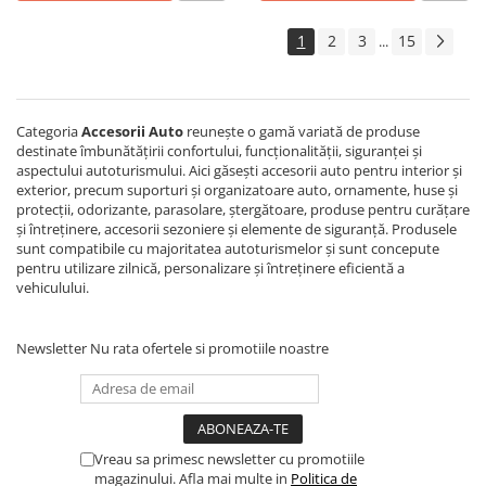
1
2
3
15
...
Categoria
Accesorii Auto
reunește o gamă variată de produse
destinate îmbunătățirii confortului, funcționalității, siguranței și
aspectului autoturismului. Aici găsești accesorii auto pentru interior și
exterior, precum suporturi și organizatoare auto, ornamente, huse și
protecții, odorizante, parasolare, ștergătoare, produse pentru curățare
și întreținere, accesorii sezoniere și elemente de siguranță. Produsele
sunt compatibile cu majoritatea autoturismelor și sunt concepute
pentru utilizare zilnică, personalizare și întreținere eficientă a
vehiculului.
Newsletter
Nu rata ofertele si promotiile noastre
Vreau sa primesc newsletter cu promotiile
magazinului. Afla mai multe in
Politica de