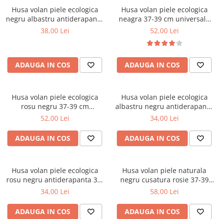
Husa volan piele ecologica
Husa volan piele ecologica
negru albastru antiderapanta
neagra 37-39 cm universala
37-39 cm universala AD6-18B
design sport modern
38,00 Lei
52,00 Lei
ADAUGA IN COS
ADAUGA IN COS
Husa volan piele ecologica
Husa volan piele ecologica
rosu negru 37-39 cm
albastru negru antiderapanta
universala design sport
37-39 cm universala AD6-22B
52,00 Lei
34,00 Lei
modern
ADAUGA IN COS
ADAUGA IN COS
Husa volan piele ecologica
Husa volan piele naturala
rosu negru antiderapanta 37-
negru cusatura rosie 37-39
39 cm universala AD6-22R
cm universala
34,00 Lei
58,00 Lei
ADAUGA IN COS
ADAUGA IN COS