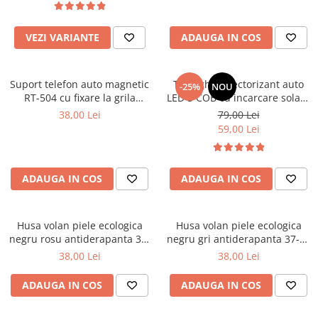
Parasolare Auto
Plasa elastica & Organizator Auto
VEZI VARIANTE
ADAUGA IN COS
Prelate Auto
Scrumiere Auto
Suport telefon auto magnetic
Triunghi reflectorizant auto
-25%
NOU
RT-504 cu fixare la grila
LED 3 COB cu incarcare solara
Stergatoare Parbriz
ventilatie si rotire 360°
USB
38,00 Lei
79,00 Lei
Suport Auto Ochelari
59,00 Lei
Suporti Numar Inmatriculare
Suporti Pahar Auto
ADAUGA IN COS
ADAUGA IN COS
Suporti Telefon Auto
Tetiera Auto
Husa volan piele ecologica
Husa volan piele ecologica
negru rosu antiderapanta 37-
negru gri antiderapanta 37-39
39 cm universala AD6-18R
cm universala AD6-18G
38,00 Lei
38,00 Lei
ADAUGA IN COS
ADAUGA IN COS