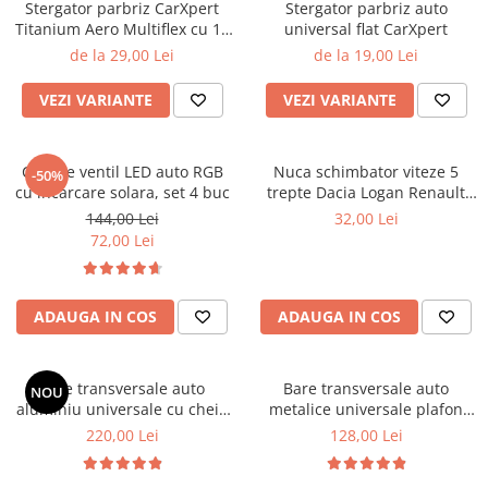
Lampi BEC SPATE
Stergator parbriz CarXpert
Stergator parbriz auto
Spray-uri / Solutii / Uleiuri de
Covorase KIA
Roboti Pornire Auto
Titanium Aero Multiflex cu 15
universal flat CarXpert
Capace Prezoane
Lampi GABARIT
ungere
adaptoare
de la 29,00 Lei
de la 19,00 Lei
Covorase MAN
Sigurante Auto
Lampi NR. INMATRICULARE
Carcase Chei Auto
Lampi PLAFON
Covorase MAZDA
Ventilator Auto
Carcasa cheie Audi
VEZI VARIANTE
VEZI VARIANTE
Lampi Logo PORTIERE
Covorase MERCEDES
Carcasa cheie Bmw
Lampi JANTE
Carcasa cheie Dacia
Covorase MG
Capace ventil LED auto RGB
Nuca schimbator viteze 5
Dispersoare Capac Lampa
-50%
Carcasa Cheie Fiat
cu incarcare solara, set 4 buc
Covorase MINI
trepte Dacia Logan Renault
Lanterne
Carcasa Cheie Ford
Megane Clio Scenic
144,00 Lei
32,00 Lei
Covorase NISSAN
Lumini Ambientale Auto
Carcasa Cheie Hyundai
72,00 Lei
Covorase OPEL
Carcasa Cheie Mercedes Benz
Lumini de zi, DRL
Covorase PEUGEOT
Carcasa Cheie Opel
Proiectoare Auto
ADAUGA IN COS
ADAUGA IN COS
Carcasa Cheie Peugeot
Covorase PORSCHE
Carcasa Cheie Renault
Covorase RENAULT
Carcasa Cheie Skoda
Bare transversale auto
Bare transversale auto
NOU
Covorase SEAT
Carcasa Cheie Toyota
aluminiu universale cu cheie
metalice universale plafon
Covorase SKODA
pentru bare longitudinale
120 cm set 2 buc
220,00 Lei
128,00 Lei
Carcasa Cheie Volkswagen
inaltate set 2 buc
Covorase SsangYong
Cotiere Auto